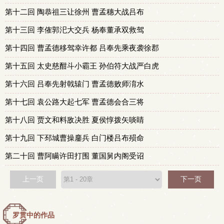
第十二回 陶恭祖三让徐州 曹孟穗大战吕布
第十三回 李傕郭汜大交兵 杨奉董承双救驾
第十四回 曹孟德移驾幸许都 吕奉先乘夜袭徐郡
第十五回 太史慈酣斗小霸王 孙伯符大战严白虎
第十六回 吕奉先射戟辕门 曹孟德败师淯水
第十七回 袁公路大起七军 曹孟德会合三将
第十八回 贾文和料敌决胜 夏侯惇拨矢啖睛
第十九回 下邳城曹操鏖兵 白门楼吕布殒命
第二十回 曹阿瞒许田打围 董国舅内阁受诏
上一页
下一页
罗贯中的作品