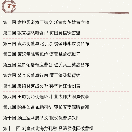
正文
第一回 宴桃园豪杰三结义 斩黄巾英雄首立功
第二回 张翼德怒鞭督邮 何国舅谋诛宦竖
第三回 议温明董卓叱丁原 馈金珠李肃说吕布
第四回 废汉帝陈留践位 谋董贼孟德献刀
第五回 发矫诏诸镇应曹公 破关兵三英战吕布
第六回 焚金阙董卓行凶 匿玉玺孙坚背约
第七回 袁绍磐河战公孙 孙坚跨江击刘表
第八回 王司徒巧使连环计 董太师大闹凤仪亭
第九回 除暴凶吕布助司徒 犯长安李倔听贾诩
第十回 勤王室马腾举义 报父仇曹操兴师
第十一回 刘皇叔北海救孔融 吕温侯濮阳破曹操