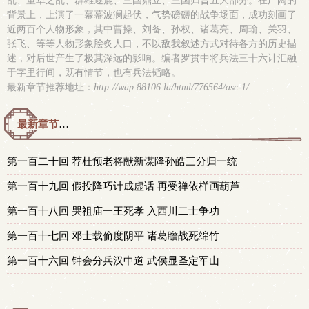
乱、董卓之乱、群雄逐鹿、三国鼎立、三国归晋五大部分。在广阔的
背景上，上演了一幕幕波澜起伏，气势磅礴的战争场面，成功刻画了
近两百个人物形象，其中曹操、刘备、孙权、诸葛亮、周瑜、关羽、
张飞、等等人物形象脍炙人口，不以敌我叙述方式对待各方的历史描
述，对后世产生了极其深远的影响。编者罗贯中将兵法三十六计汇融
于字里行间，既有情节，也有兵法韬略。
最新章节推荐地址：
http://wap.88106.la/html/776564/asc-1/
最新章节预览 更新时间：2016-03-30T00:20:18
第一百二十回 荐杜预老将献新谋降孙皓三分归一统
第一百十九回 假投降巧计成虚话 再受禅依样画葫芦
第一百十八回 哭祖庙一王死孝 入西川二士争功
第一百十七回 邓士载偷度阴平 诸葛瞻战死绵竹
第一百十六回 钟会分兵汉中道 武侯显圣定军山