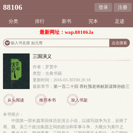
88106
登录
注册
分类
排行
新书
完本
足迹
最新网址：wap.88106.la
三国演义
作者：罗贯中
类型：古典书籍
更新时间：2016-03-30T00:20:18
最新章节：
第一百二十回 荐杜预老将献新谋降孙皓三
分归一统
从头阅读
推荐本书
加入书架
本书简介：
中国第一部长篇章回体历史演义小说，以描写战争为主，反映了
蜀、魏、吴三个政治集团之间的政治和军事斗争。大概分为黄巾之