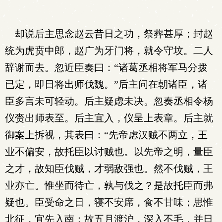
却说后主思念赵云昔日之功，祭葬甚厚；封赵
统为虎贲中郎，赵广为牙门将，就令守坟。二人
辞谢而去。忽近臣奏曰：“诸葛丞相将军马分拨
已定，即日将出师伐魏。”后主问在朝诸臣，诸
臣多言未可轻动。后主疑虑未决。忽奏丞相令杨
仪赍出师表至。后主宜入，仪呈上表章。后主就
御案上拆视，其表曰：“先帝虑汉贼不两立，王
业不偏安，故托臣以讨贼也。以先帝之明，量臣
之才，故知臣伐贼，才弱敌强也。然不伐贼，王
业亦亡。惟坐而待亡，孰与伐之？是故托臣而弗
疑也。臣受命之日，寝不安席，食不甘味；思惟
北征，宜先入南：故五月渡沪，深入不毛，并日