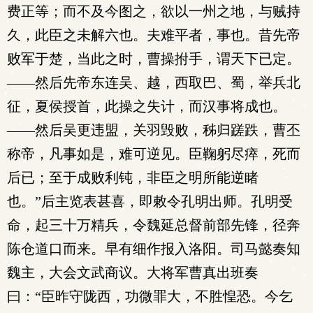
费正等；而不及今图之，欲以一州之地，与贼持
久，此臣之未解六也。夫难平者，事也。昔先帝
败军于楚，当此之时，曹操拊手，谓天下已定。
——然后先帝东连吴、越，西取巴、蜀，举兵北
征，夏侯授首，此操之失计，而汉事将成也。
——然后吴更违盟，关羽毁败，秭归蹉跌，曹丕
称帝，凡事如是，难可逆见。臣鞠躬尽瘁，死而
后已；至于成败利钝，非臣之明所能逆睹
也。”后主览表甚喜，即敕令孔明出师。孔明受
命，起三十万精兵，令魏延总督前部先锋，径奔
陈仓道口而来。早有细作报入洛阳。司马懿奏知
魏主，大会文武商议。大将军曹真出班奏
曰：“臣昨守陇西，功微罪大，不胜惶恐。今乞