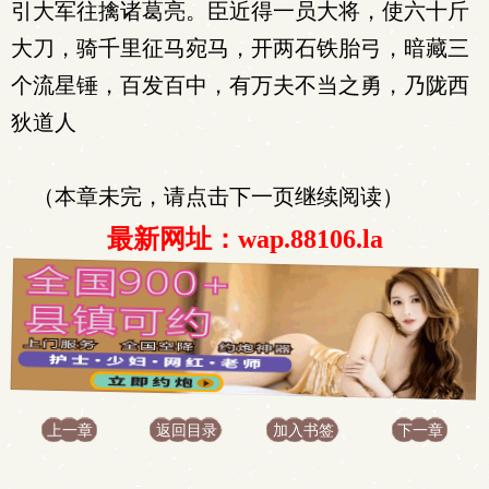
引大军往擒诸葛亮。臣近得一员大将，使六十斤
大刀，骑千里征马宛马，开两石铁胎弓，暗藏三
个流星锤，百发百中，有万夫不当之勇，乃陇西
狄道人
（本章未完，请点击下一页继续阅读）
最新网址：wap.88106.la
上一章
返回目录
加入书签
下一章