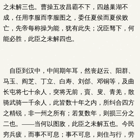
之未解三也。曹操五攻昌霸不下，四越巢湖不
成，任用李服而李服图之，委任夏侯而夏侯败
亡，先帝每称操为能，犹有此失；况臣驽下，何
能必胜，此臣之未解四也。
自臣到汉中，中间期年耳，然丧赵云、阳群、
马玉、阎芝、丁立、白寿、刘郃、邓铜等，及曲
长屯将七十余人，突将无前，賨、叟、青羌，散
骑武骑一千余人，此皆数十年之内，所纠合四方
之精锐，非一州之所有；若复数年，则损三分之
二也。——当何以图敌，此臣之未解五也。今民
穷兵疲，而事不可息；事不可息，则住与行，劳