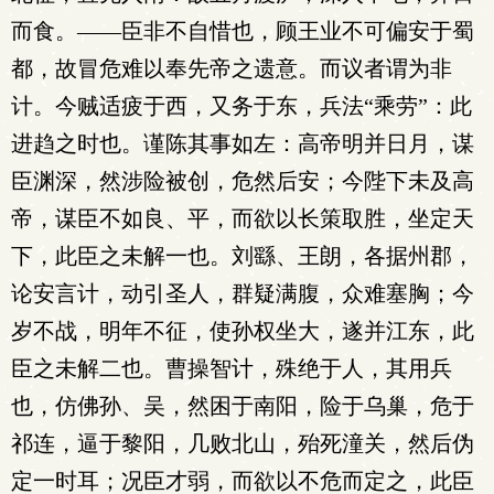
而食。——臣非不自惜也，顾王业不可偏安于蜀
都，故冒危难以奉先帝之遗意。而议者谓为非
计。今贼适疲于西，又务于东，兵法“乘劳”：此
进趋之时也。谨陈其事如左：高帝明并日月，谋
臣渊深，然涉险被创，危然后安；今陛下未及高
帝，谋臣不如良、平，而欲以长策取胜，坐定天
下，此臣之未解一也。刘繇、王朗，各据州郡，
论安言计，动引圣人，群疑满腹，众难塞胸；今
岁不战，明年不征，使孙权坐大，遂并江东，此
臣之未解二也。曹操智计，殊绝于人，其用兵
也，仿佛孙、吴，然困于南阳，险于乌巢，危于
祁连，逼于黎阳，几败北山，殆死潼关，然后伪
定一时耳；况臣才弱，而欲以不危而定之，此臣