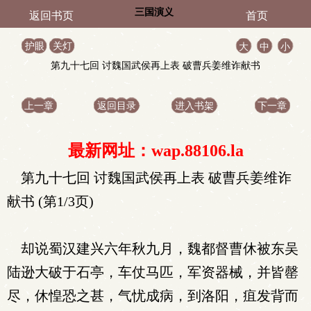
三国演义
返回书页
首页
护眼
关灯
大
中
小
第九十七回 讨魏国武侯再上表 破曹兵姜维诈献书
上一章
返回目录
进入书架
下一章
最新网址：wap.88106.la
第九十七回 讨魏国武侯再上表 破曹兵姜维诈
献书 (第1/3页)
却说蜀汉建兴六年秋九月，魏都督曹休被东吴
陆逊大破于石亭，车仗马匹，军资器械，并皆罄
尽，休惶恐之甚，气忧成病，到洛阳，疽发背而