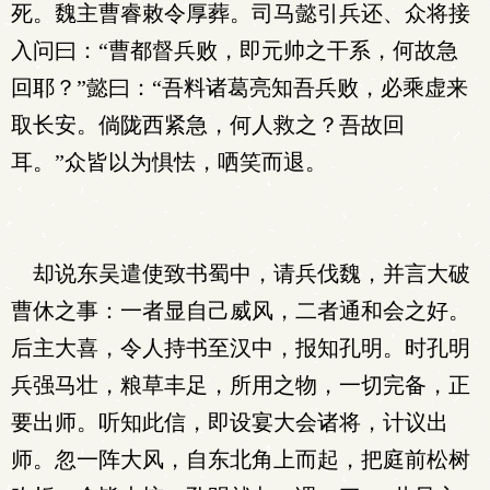
死。魏主曹睿敕令厚葬。司马懿引兵还、众将接
入问曰：“曹都督兵败，即元帅之干系，何故急
回耶？”懿曰：“吾料诸葛亮知吾兵败，必乘虚来
取长安。倘陇西紧急，何人救之？吾故回
耳。”众皆以为惧怯，哂笑而退。
却说东吴遣使致书蜀中，请兵伐魏，并言大破
曹休之事：一者显自己威风，二者通和会之好。
后主大喜，令人持书至汉中，报知孔明。时孔明
兵强马壮，粮草丰足，所用之物，一切完备，正
要出师。听知此信，即设宴大会诸将，计议出
师。忽一阵大风，自东北角上而起，把庭前松树