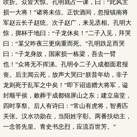
吹折。众皆大惊。孔明就占一课，曰：“此风主
损一大将！”诸将未信。正饮酒间，忽报镇南将
军赵云长子赵统、次子赵广，来见丞相。孔明大
惊，掷杯于地曰：“子龙休矣！”二子入见，拜哭
曰：“某父昨夜三更病重而死。”孔明跌足而哭
曰：“子龙身故，国家损一栋梁，吾去一臂
也！”众将无不挥涕。孔明令二子入成都面君报
丧。后主闻云死，放声大哭曰“朕昔年幼，非子
龙则死于乱军之中矣！”即下诏追赠大将军，谥
封顺平侯，敕葬于成都锦屏山之东；建立庙堂，
四时享祭。后人有诗曰：“常山有虎将，智勇匹
关张。汉水功勋在，当阳姓字彰。两番扶幼主，
一念答先皇。青史书忠烈，应流百世芳。”