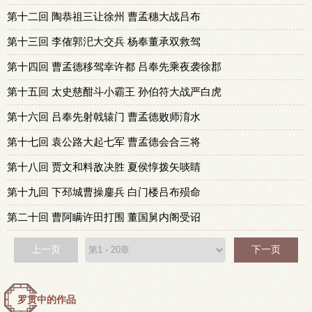
第十二回 陶恭祖三让徐州 曹孟穗大战吕布
第十三回 李傕郭汜大交兵 杨奉董承双救驾
第十四回 曹孟德移驾幸许都 吕奉先乘夜袭徐郡
第十五回 太史慈酣斗小霸王 孙伯符大战严白虎
第十六回 吕奉先射戟辕门 曹孟德败师淯水
第十七回 袁公路大起七军 曹孟德会合三将
第十八回 贾文和料敌决胜 夏侯惇拨矢啖睛
第十九回 下邳城曹操鏖兵 白门楼吕布殒命
第二十回 曹阿瞒许田打围 董国舅内阁受诏
上一页
下一页
罗贯中的作品