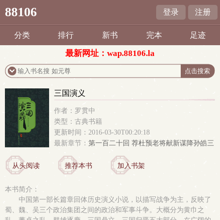
88106
登录
注册
分类
排行
新书
完本
足迹
最新网址：wap.88106.la
三国演义
作者：罗贯中
类型：古典书籍
更新时间：2016-03-30T00:20:18
最新章节：
第一百二十回 荐杜预老将献新谋降孙皓三
分归一统
从头阅读
推荐本书
加入书架
本书简介：
中国第一部长篇章回体历史演义小说，以描写战争为主，反映了
蜀、魏、吴三个政治集团之间的政治和军事斗争。大概分为黄巾之