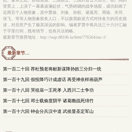
乱、董卓之乱、群雄逐鹿、三国鼎立、三国归晋五大部分。在广阔的
背景上，上演了一幕幕波澜起伏，气势磅礴的战争场面，成功刻画了
近两百个人物形象，其中曹操、刘备、孙权、诸葛亮、周瑜、关羽、
张飞、等等人物形象脍炙人口，不以敌我叙述方式对待各方的历史描
述，对后世产生了极其深远的影响。编者罗贯中将兵法三十六计汇融
于字里行间，既有情节，也有兵法韬略。
最新章节推荐地址：
http://wap.88106.la/html/776564/asc-1/
最新章节预览 更新时间：2016-03-30T00:20:18
第一百二十回 荐杜预老将献新谋降孙皓三分归一统
第一百十九回 假投降巧计成虚话 再受禅依样画葫芦
第一百十八回 哭祖庙一王死孝 入西川二士争功
第一百十七回 邓士载偷度阴平 诸葛瞻战死绵竹
第一百十六回 钟会分兵汉中道 武侯显圣定军山