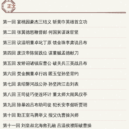
正文
第一回 宴桃园豪杰三结义 斩黄巾英雄首立功
第二回 张翼德怒鞭督邮 何国舅谋诛宦竖
第三回 议温明董卓叱丁原 馈金珠李肃说吕布
第四回 废汉帝陈留践位 谋董贼孟德献刀
第五回 发矫诏诸镇应曹公 破关兵三英战吕布
第六回 焚金阙董卓行凶 匿玉玺孙坚背约
第七回 袁绍磐河战公孙 孙坚跨江击刘表
第八回 王司徒巧使连环计 董太师大闹凤仪亭
第九回 除暴凶吕布助司徒 犯长安李倔听贾诩
第十回 勤王室马腾举义 报父仇曹操兴师
第十一回 刘皇叔北海救孔融 吕温侯濮阳破曹操