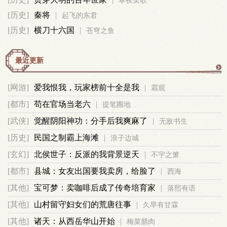
寒夜吴歌
军
[历史]
秦将
|
起飞的东君
[历史]
横刀十六国
|
苍穹之鱼
事
最近更新
更
[网游]
爱我恨我，玩家榜前十全是我
|
霜观
多
[都市]
苟在官场当老六
|
提笔圈地
[武侠]
觉醒阴阳神功：分手后我爽麻了
|
无敌书生
[历史]
民国之制霸上海滩
|
浪子边城
[玄幻]
北侯世子：反派的我背景逆天
|
不宇之箫
[都市]
县城：女友出国要我卖房，给脸了
|
西海
[其他]
宝可梦：卖咖啡后成了传奇培育家
|
落熙有语
[其他]
山村留守妇女们的荒唐往事
|
久旱有甘霖
[其他]
诸天：从西岳华山开始
|
梅菜腊肉