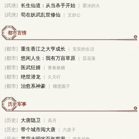
修
[武侠]
长生仙道：从当杀手开始
|
爱冰的火
[武侠]
苟在妖武乱世修仙
|
文抄公
真
都市言情
都
[都市]
重生香江之大亨成长
|
安安的生活
[都市]
悠闲人生：我有万亩草原
|
市
昙花落
[都市]
医武狂婿
|
青春换糖
言
[都市]
绝世潜龙
|
久天吖
[都市]
治愈系神豪
|
榴莲圆子
情
历史军事
历
[历史]
大唐隐卫
|
高月
[历史]
带个城市闯大唐
|
史
六皇子
[历史]
贯穿大明的百年世家
|