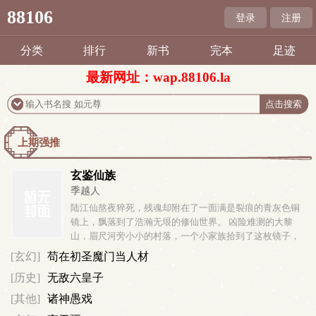
88106
登录
注册
分类
排行
新书
完本
足迹
最新网址：wap.88106.la
上期强推
玄鉴仙族
季越人
陆江仙熬夜猝死，残魂却附在了一面满是裂痕的青灰色铜
镜上，飘落到了浩瀚无垠的修仙世界。 凶险难测的大黎
山，眉尺河旁小小的村落，一个小家族拾到了这枚镜子，
于是传仙道授仙法，开启波澜壮阔的新时代。 (家族修仙，
[玄幻]
苟在初圣魔门当人材
不圣母，种田，无系统，群像...
[历史]
无敌六皇子
[其他]
诸神愚戏