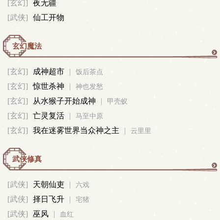
[玄幻]
夜无疆
[武侠]
仙工开物
玄幻魔法
玄
[玄幻]
成神超市
|
饭后茶点
[玄幻]
惊世杀神
|
幻
神也发愁
[玄幻]
从水猴子开始成神
|
甲壳蚁
魔
[玄幻]
亡灵复活
|
马至中原
[玄幻]
我在迷雾世界当众神之主
|
云里里
法
武侠修真
武
[武侠]
天朝仙吏
|
六戏
[武侠]
择日飞升
|
侠
宅猪
[武侠]
巫风
|
血红