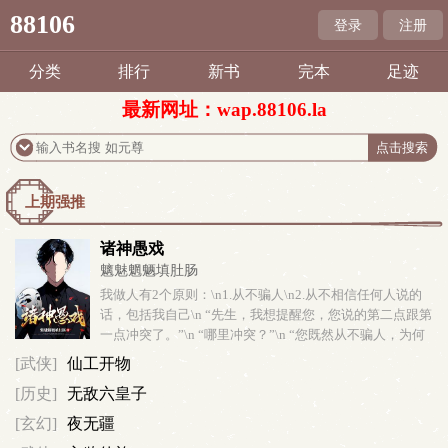
88106
登录
注册
分类
排行
新书
完本
足迹
最新网址：wap.88106.la
上期强推
诸神愚戏
魑魅魍魉填肚肠
我做人有2个原则：\n1.从不骗人\n2.从不相信任何人说的
话，包括我自己\n “先生，我想提醒您，您说的第二点跟第
一点冲突了。”\n “哪里冲突？”\n “您既然从不骗人，为何
不相信自己说的话呢？”\n “哦，抱歉，...
[武侠]
仙工开物
[历史]
无敌六皇子
[玄幻]
夜无疆