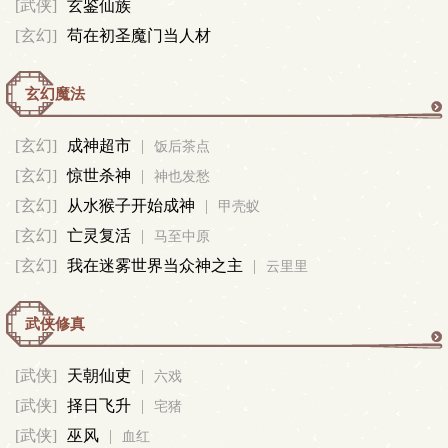
[武侠]
玄鉴仙族
[玄幻]
苟在初圣魔门当人材
玄幻魔法
玄
[玄幻]
成神超市
|
饭后茶点
[玄幻]
惊世杀神
|
幻
神也发愁
[玄幻]
从水猴子开始成神
|
甲壳蚁
魔
[玄幻]
亡灵复活
|
马至中原
[玄幻]
我在迷雾世界当众神之主
|
云里里
法
武侠修真
武
[武侠]
天朝仙吏
|
六戏
[武侠]
择日飞升
|
侠
宅猪
[武侠]
巫风
|
血红