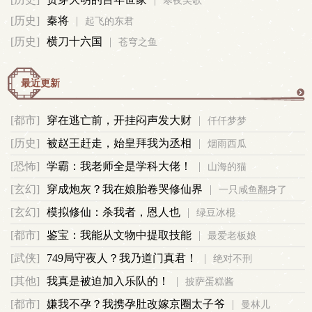
寒夜吴歌
军
[历史]
秦将
|
起飞的东君
[历史]
横刀十六国
|
苍穹之鱼
事
最近更新
更
[都市]
穿在逃亡前，开挂闷声发大财
|
仟仟梦梦
多
[历史]
被赵王赶走，始皇拜我为丞相
|
烟雨西瓜
[恐怖]
学霸：我老师全是学科大佬！
|
山海的猫
[玄幻]
穿成炮灰？我在娘胎卷哭修仙界
|
一只咸鱼翻身了
[玄幻]
模拟修仙：杀我者，恩人也
|
绿豆冰棍
[都市]
鉴宝：我能从文物中提取技能
|
最爱老板娘
[武侠]
749局守夜人？我乃道门真君！
|
绝对不刑
[其他]
我真是被迫加入乐队的！
|
披萨蛋糕酱
[都市]
嫌我不孕？我携孕肚改嫁京圈太子爷
|
曼林儿