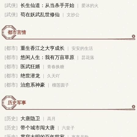
修
[武侠]
长生仙道：从当杀手开始
|
爱冰的火
[武侠]
苟在妖武乱世修仙
|
文抄公
真
都市言情
都
[都市]
重生香江之大亨成长
|
安安的生活
[都市]
悠闲人生：我有万亩草原
|
市
昙花落
[都市]
医武狂婿
|
青春换糖
言
[都市]
绝世潜龙
|
久天吖
[都市]
治愈系神豪
|
榴莲圆子
情
历史军事
历
[历史]
大唐隐卫
|
高月
[历史]
带个城市闯大唐
|
史
六皇子
[历史]
贯穿大明的百年世家
|