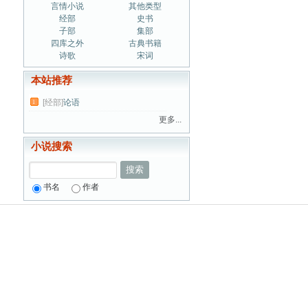
言情小说
其他类型
经部
史书
子部
集部
四库之外
古典书籍
诗歌
宋词
本站推荐
[经部]
论语
1
更多...
小说搜索
搜索
书名
作者