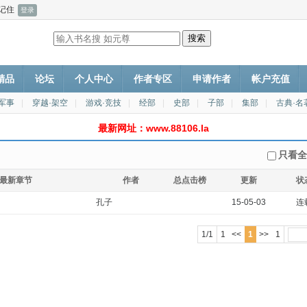
记住
P精品
论坛
个人中心
作者专区
申请作者
帐户充值
·军事
|
穿越·架空
|
游戏·竞技
|
经部
|
史部
|
子部
|
集部
|
古典·名
最新网址：www.88106.la
只看
最新章节
作者
总点击榜
更新
状
孔子
15-05-03
连
1/1
1
<<
1
>>
1