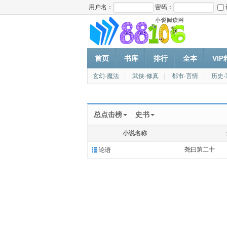
用户名：
密码：
首页
书库
排行
全本
VI
玄幻·魔法
|
武侠·修真
|
都市·言情
|
历史
总点击榜
史书
小说名称
尧曰第二十

论语