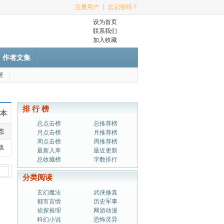
注册用户
┊
忘记密码？
设为首页
联系我们
加入收藏
作者文集
著
|
排 行 榜
全本
总点击榜
总推荐榜
态
月点击榜
月推荐榜
周点击榜
周推荐榜
载
最新入库
最近更新
总收藏榜
字数排行
分类阅读
玄幻魔法
武侠修真
都市言情
历史军事
侦探推理
网游动漫
科幻小说
恐怖灵异