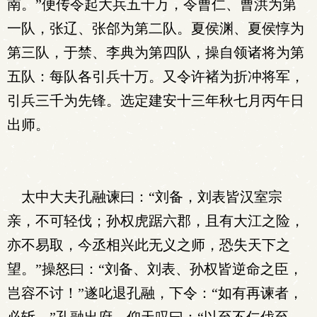
南。”便传令起大兵五十万，令曹仁、曹洪为第
一队，张辽、张郃为第二队。夏侯渊、夏侯惇为
第三队，于禁、李典为第四队，操自领诸将为第
五队：每队各引兵十万。又令许褚为折冲将军，
引兵三千为先锋。选定建安十三年秋七月丙午日
出师。
太中大夫孔融谏曰：“刘备，刘表皆汉室宗
亲，不可轻伐；孙权虎踞六郡，且有大江之险，
亦不易取，今丞相兴此无义之师，恐失天下之
望。”操怒曰：“刘备、刘表、孙权皆逆命之臣，
岂容不讨！”遂叱退孔融，下令：“如有再谏者，