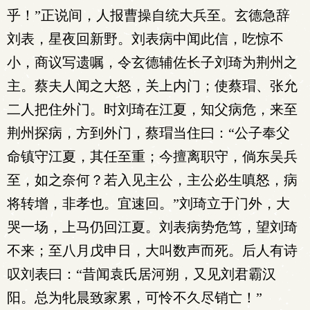
乎！”正说间，人报曹操自统大兵至。玄德急辞
刘表，星夜回新野。刘表病中闻此信，吃惊不
小，商议写遗嘱，令玄德辅佐长子刘琦为荆州之
主。蔡夫人闻之大怒，关上内门；使蔡瑁、张允
二人把住外门。时刘琦在江夏，知父病危，来至
荆州探病，方到外门，蔡瑁当住曰：“公子奉父
命镇守江夏，其任至重；今擅离职守，倘东吴兵
至，如之奈何？若入见主公，主公必生嗔怒，病
将转增，非孝也。宜速回。”刘琦立于门外，大
哭一场，上马仍回江夏。刘表病势危笃，望刘琦
不来；至八月戊申日，大叫数声而死。后人有诗
叹刘表曰：“昔闻袁氏居河朔，又见刘君霸汉
阳。总为牝晨致家累，可怜不久尽销亡！”