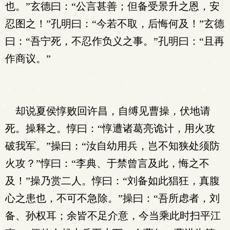
也。”玄德曰：“公言甚善；但备受景升之恩，安
忍图之！”孔明曰：“今若不取，后悔何及！”玄德
曰：“吾宁死，不忍作负义之事。”孔明曰：“且再
作商议。”
却说夏侯惇败回许昌，自缚见曹操，伏地请
死。操释之。惇曰：“惇遭诸葛亮诡计，用火攻
破我军。”操曰：“汝自幼用兵，岂不知狭处须防
火攻？”惇曰：“李典、于禁曾言及此，悔之不
及！”操乃赏二人。惇曰：“刘备如此猖狂，真腹
心之患也，不可不急除。”操曰：“吾所虑者，刘
备、孙权耳；余皆不足介意，今当乘此时扫平江