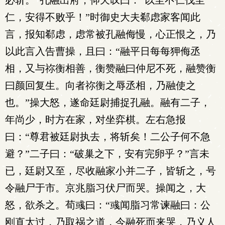
必斩。”孔融出府，仰天叹曰：“以至不仁伐至
仁，安得不败乎！”时御史大夫郗虑家客闻此
言，报知郗虑，虑常被孔融侮慢，心正恨之，乃
以此言入告曹操，且曰：“融平日每每狎侮丞
相，又与祢衡相善，衡赞融曰仲尼不死，融赞衡
曰颜回复生。向者祢衡之辱丞相，乃融使之
也。”操大怒，遂命廷尉捕捉孔融。融有二子，
年尚少，时方在家，对坐弈棋。左右急报
曰：“尊君被廷尉执去，将斩矣！二公子何不急
避？”二子曰：“破巢之下，安有完卵乎？”言未
已，廷尉又至，尽收融家小并二子，皆斩之，号
令融尸于市。京兆脂习伏尸而哭。操闻之，大
怒，欲杀之。荀彧曰：“彧闻脂习常谏融曰：公
刚直太过，乃取祸之道，今融死而来哭，乃义人