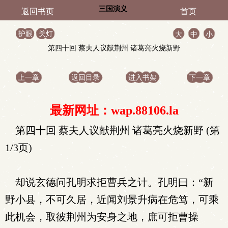
三国演义
返回书页
首页
护眼
关灯
大
中
小
第四十回 蔡夫人议献荆州 诸葛亮火烧新野
上一章
返回目录
进入书架
下一章
最新网址：wap.88106.la
第四十回 蔡夫人议献荆州 诸葛亮火烧新野 (第
1/3页)
却说玄德问孔明求拒曹兵之计。孔明曰：“新
野小县，不可久居，近闻刘景升病在危笃，可乘
此机会，取彼荆州为安身之地，庶可拒曹操