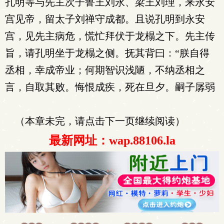
孔明等与先主次子鲁王刘永、梁王刘理，来永安
宫见帝，留太子刘禅守成都。且说孔明到永安
宫，见先主病危，慌忙拜伏于龙榻之下。先主传
旨，请孔明坐于龙榻之侧。抚其背曰：“朕自得
丞相，幸成帝业；何期智识浅陋，不纳丞相之
言，自取其败。悔恨成疾，死在旦夕。嗣子孱弱
（本章未完，请点击下一页继续阅读）
最新网址：wap.88106.la