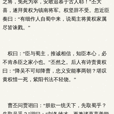
之将，免死为幸，安敢追慕于古人耶！”丕大
喜，遂拜黄权为镇南将军。权坚辞不受。忽近臣
奏曰：“有细作人自蜀中来，说蜀主将黄权家属
尽皆诛戮。”
权曰：“臣与蜀主，推诚相信，知臣本心，必
不肯杀臣之家小也。”丕然之。后人有诗责黄权
曰：“降吴不可却降曹，忠义安能事两朝？堪叹
黄权惜一死，紫阳书法不轻饶。”
曹丕问贾诩曰：“朕欲一统天下，先取蜀乎？