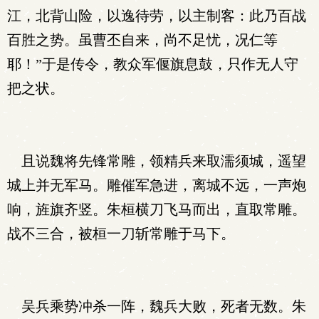
江，北背山险，以逸待劳，以主制客：此乃百战
百胜之势。虽曹丕自来，尚不足忧，况仁等
耶！”于是传令，教众军偃旗息鼓，只作无人守
把之状。
且说魏将先锋常雕，领精兵来取濡须城，遥望
城上并无军马。雕催军急进，离城不远，一声炮
响，旌旗齐竖。朱桓横刀飞马而出，直取常雕。
战不三合，被桓一刀斩常雕于马下。
吴兵乘势冲杀一阵，魏兵大败，死者无数。朱