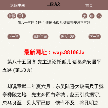
三国演义
返回书页
首页
护眼
关灯
大
中
小
第八十五回 刘先主遗诏托孤儿 诸葛亮安居平五路
上一章
返回目录
进入书架
下一章
最新网址：wap.88106.la
第八十五回 刘先主遗诏托孤儿 诸葛亮安居平
五路 (第1/3页)
却说章武二年夏六月，东吴陆逊大破蜀兵于猇
亭彝陵之地；先主奔回白帝城，赵云引兵据守。
忽马良至，见大军已败，懊悔不及，将孔明之