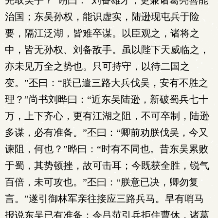
先取吴乎？”诩曰：“刘备雄才，更兼诸葛亮善能
治国；东吴孙权，能识虚实，陆逊现屯兵于险
要，隔江泛湖，皆难卒谋。以臣观之，诸将之
中，皆无孙权、刘备敌手。虽以陛下天威临之，
亦未见万全之势也。只可持守，以待二国之
变。”丕曰：“朕已遣三路大兵伐吴，安有不胜之
理？”尚书刘晔曰：“近东吴陆逊，新破蜀兵七十
万，上下齐心，更有江湖之阻，不可卒制，陆逊
多谋，必有准备。”丕曰：“卿前劝朕伐吴，今又
谏阻，何也？”晔曰：“时有不同也。昔东吴累败
于蜀，其势顿挫，故可击耳；今既获全胜，锐气
百倍，未可攻也。”丕曰：“朕意已决，卿勿复
言。”遂引御林军亲往接应三路兵马。早有哨马
报说东吴已有准备：令吕范引兵拒住曹休，诸葛