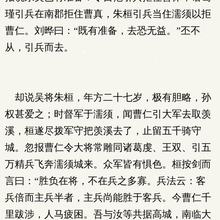
瑾引兵在南郡拒住曹真，朱桓引兵当住濡须以拒
曹仁。刘晔曰：“既有准备，去恐无益。”丕不
从，引兵而去。
却说吴将朱桓，年方二十七岁，极有胆略，孙
权甚爱之；时督军于濡须，闻曹仁引大军去取羡
溪，桓遂尽拨军守把羡溪去了，止留五千骑守
城。忽报曹仁令大将常雕同诸葛虔、王双、引五
万精兵飞奔濡须城来。众军皆有惧色。桓按剑而
言曰：“胜负在将，不在兵之多寡。兵法云：客
兵倍而主兵半者，主兵尚能胜于客兵。今曹仁千
里跋涉，人马疲困。吾与汝等共据高城，南临大