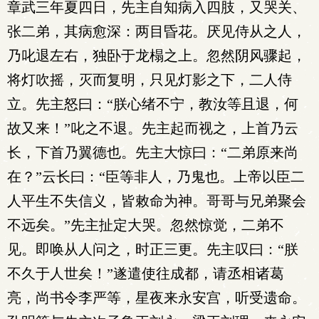
章武三年夏四日，先主自知病入四肢，又哭关、
张二弟，其病愈深：两目昏花。厌见侍从之人，
乃叱退左右，独卧于龙榻之上。忽然阴风骤起，
将灯吹摇，灭而复明，只见灯影之下，二人侍
立。先主怒曰：“朕心绪不宁，教汝等且退，何
故又来！”叱之不退。先主起而视之，上首乃云
长，下首乃翼德也。先主大惊曰：“二弟原来尚
在？”云长曰：“臣等非人，乃鬼也。上帝以臣二
人平生不失信义，皆敕命为神。哥哥与兄弟聚会
不远矣。”先主扯定大哭。忽然惊觉，二弟不
见。即唤从人问之，时正三更。先主叹曰：“朕
不久于人世矣！”遂遣使往成都，请丞相诸葛
亮，尚书令李严等，星夜来永安宫，听受遗命。