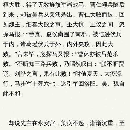
桓大胜，得了无数旌旗军器战马。曹仁领兵随后
到来，却被吴兵从羡溪杀出。曹仁大败而退，回
见魏主，细奏大败之事。丕大惊。正议之间，忽
探马报：“曹真、夏侯尚围了南郡，被陆逊伏兵
于内，诸葛瑾伏兵于外，内外夹攻，因此大
败。”言未毕，忽探马又报：”曹休亦被吕范杀
败。”丕听知三路兵败，乃喟然叹曰：“朕不听贾
诩、刘晔之言，果有此败！”时值夏天，大疫流
行，马步军十死六七，遂引军回洛阳。吴、魏自
此不和。
却说先主在永安宫，染病不起，渐渐沉重，至