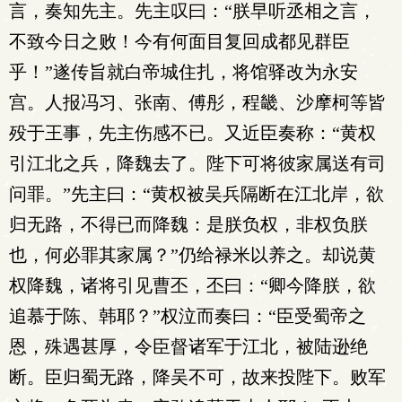
言，奏知先主。先主叹曰：“朕早听丞相之言，
不致今日之败！今有何面目复回成都见群臣
乎！”遂传旨就白帝城住扎，将馆驿改为永安
宫。人报冯习、张南、傅彤，程畿、沙摩柯等皆
殁于王事，先主伤感不已。又近臣奏称：“黄权
引江北之兵，降魏去了。陛下可将彼家属送有司
问罪。”先主曰：“黄权被吴兵隔断在江北岸，欲
归无路，不得已而降魏：是朕负权，非权负朕
也，何必罪其家属？”仍给禄米以养之。却说黄
权降魏，诸将引见曹丕，丕曰：“卿今降朕，欲
追慕于陈、韩耶？”权泣而奏曰：“臣受蜀帝之
恩，殊遇甚厚，令臣督诸军于江北，被陆逊绝
断。臣归蜀无路，降吴不可，故来投陛下。败军