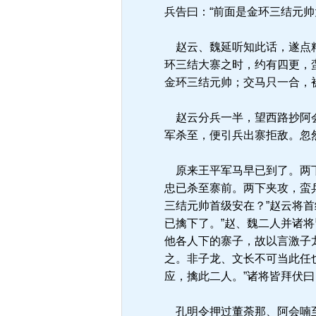
兵告曰：“前面是金环三结元
赵云、魏延听知此话，遂点精
环三结大寨之时，约有四更，
金环三结元帅；交马只一合，
赵云分兵一半，望西路抄阿会
军杀至，便引兵出寨拒敌。忽
原来王平军马早已到了。两下
忠已杀至寨前。两下夹攻，蛮
三结元帅首级安在？”赵云将首
已擒下了。”赵、魏二人并诸
他各人下的寨子，故以言激子
之。非子龙、文长不可当此任
应，擒此二人。”诸将皆拜伏曰
孔明令押过董荼那、阿会喃至