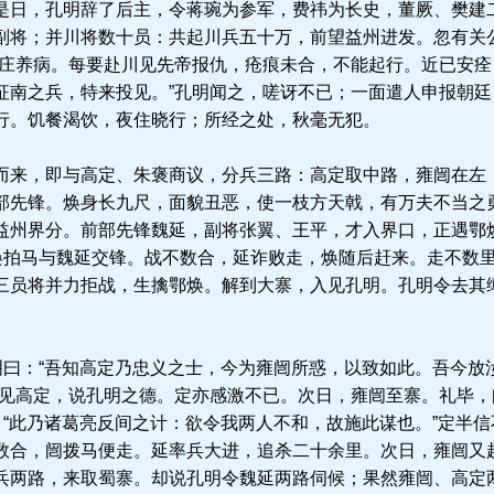
日，孔明辞了后主，令蒋琬为参军，费祎为长史，董厥、樊建
副将；并川将数十员：共起川兵五十万，前望益州进发。忽有关
家庄养病。每要赴川见先帝报仇，疮痕未合，不能起行。近已安
征南之兵，特来投见。”孔明闻之，嗟讶不已；一面遣人申报朝
行。饥餐渴饮，夜住晓行；所经之处，秋毫无犯。
来，即与高定、朱褒商议，分兵三路：高定取中路，雍闿在左
部先锋。焕身长九尺，面貌丑恶，使一枝方天戟，有万夫不当之
益州界分。前部先锋魏延，副将张翼、王平，才入界口，正遇鄂
鄂焕拍马与魏延交锋。战不数合，延诈败走，焕随后赶来。走不数
三员将并力拒战，生擒鄂焕。解到大寨，入见孔明。孔明令去其
明曰：“吾知高定乃忠义之士，今为雍闿所惑，以致如此。吾今放
回见高定，说孔明之德。定亦感激不已。次日，雍闿至寨。礼毕，闿
：“此乃诸葛亮反间之计：欲令我两人不和，故施此谋也。”定半
数合，闿拨马便走。延率兵大进，追杀二十余里。次日，雍闿又
兵两路，来取蜀寨。却说孔明令魏延两路伺候；果然雍闿、高定