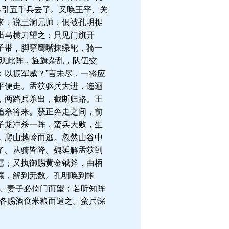
各引五千兵去了。又唤王平、关
来，说三洞元帅，俱被孔明捉
出马横刀望之：只见门旗开
子带，脚穿鹰嘴抹绿靴，骑一
今观此阵，旌旗杂乱，队伍交
：以振军威？”言未尽，一将应
平便走。孟获驱兵大进，迤逦
，两路兵杀出，截断归路。王
追杀将来。获正奔走之间，前
子龙冲杀一阵，蛮兵大败，生
，爬山越岭而逃。忽然山谷中
了。从骑皆降。魏延解孟获到
雪；又执御赐黄金钺斧，曲柄
穰，解到无数。孔明唤到帐
弟、妻子必倚门而望；若听知阵
，各赐酒食米粮而遣之。蛮兵深