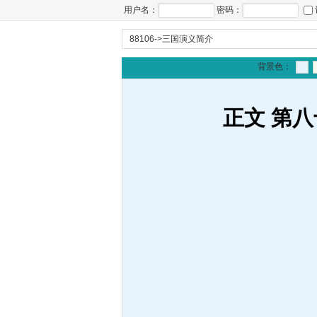
用户名：
密码：
88106
->
三国演义简介
背景色：
正文 第