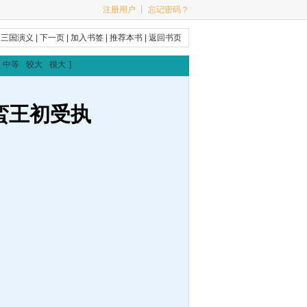
注册用户
┊
忘记密码？
|
三国演义
|
下一页
|
加入书签
|
推荐本书
|
返回书页
中等
较大
很大
]
蛮王初受执