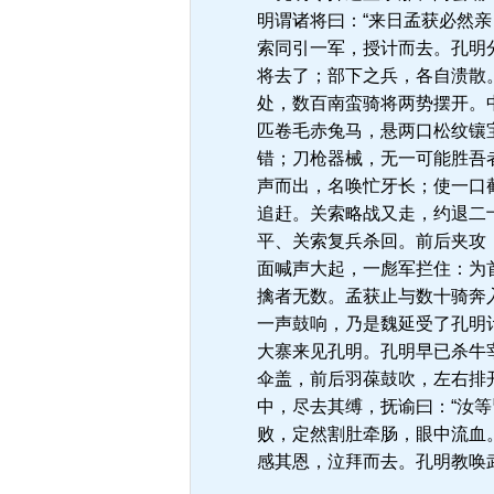
明谓诸将曰：“来日孟获必然
索同引一军，授计而去。孔明
将去了；部下之兵，各自溃散
处，数百南蛮骑将两势摆开。
匹卷毛赤兔马，悬两口松纹镶
错；刀枪器械，无一可能胜吾
声而出，名唤忙牙长；使一口
追赶。关索略战又走，约退二
平、关索复兵杀回。前后夹攻
面喊声大起，一彪军拦住：为
擒者无数。孟获止与数十骑奔
一声鼓响，乃是魏延受了孔明
大寨来见孔明。孔明早已杀牛
伞盖，前后羽葆鼓吹，左右排
中，尽去其缚，抚谕曰：“汝
败，定然割肚牵肠，眼中流血
感其恩，泣拜而去。孔明教唤