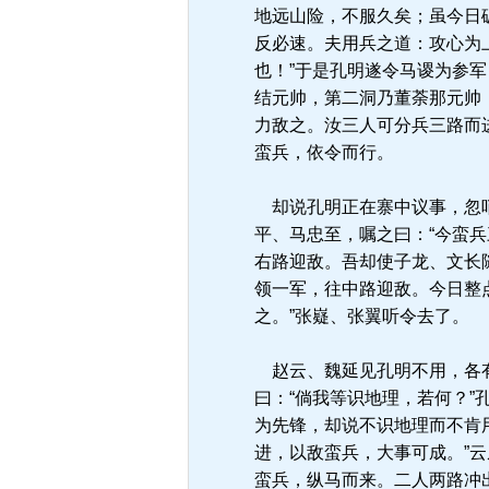
地远山险，不服久矣；虽今日
反必速。夫用兵之道：攻心为
也！”于是孔明遂令马谡为参
结元帅，第二洞乃董荼那元帅
力敌之。汝三人可分兵三路而
蛮兵，依令而行。
却说孔明正在寨中议事，忽哨
平、马忠至，嘱之曰：“今蛮
右路迎敌。吾却使子龙、文长
领一军，往中路迎敌。今日整
之。”张嶷、张翼听令去了。
赵云、魏延见孔明不用，各有
曰：“倘我等识地理，若何？”
为先锋，却说不识地理而不肯
进，以敌蛮兵，大事可成。”
蛮兵，纵马而来。二人两路冲