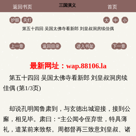
三国演义
返回书页
首页
护眼
关灯
大
中
小
第五十四回 吴国太佛寺看新郎 刘皇叔洞房续佳偶
上一章
返回目录
进入书架
下一章
最新网址：wap.88106.la
第五十四回 吴国太佛寺看新郎 刘皇叔洞房续
佳偶 (第1/3页)
却说孔明闻鲁肃到，与玄德出城迎接，接到公
廨，相见毕。肃曰：“主公闻令侄弃世，特具薄
礼，遣某前来致祭。周都督再三致意刘皇叔、诸