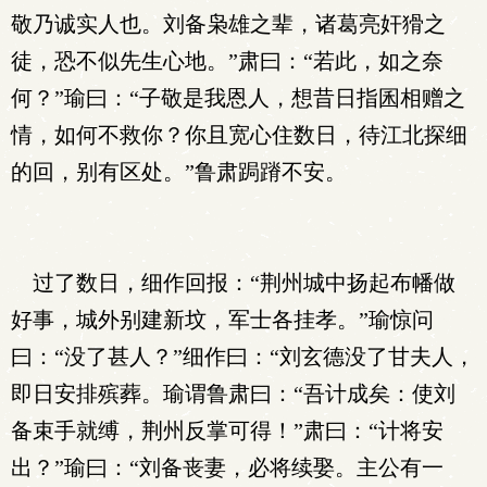
敬乃诚实人也。刘备枭雄之辈，诸葛亮奸猾之
徒，恐不似先生心地。”肃曰：“若此，如之奈
何？”瑜曰：“子敬是我恩人，想昔日指囷相赠之
情，如何不救你？你且宽心住数日，待江北探细
的回，别有区处。”鲁肃跼蹐不安。
过了数日，细作回报：“荆州城中扬起布幡做
好事，城外别建新坟，军士各挂孝。”瑜惊问
曰：“没了甚人？”细作曰：“刘玄德没了甘夫人，
即日安排殡葬。瑜谓鲁肃曰：“吾计成矣：使刘
备束手就缚，荆州反掌可得！”肃曰：“计将安
出？”瑜曰：“刘备丧妻，必将续娶。主公有一