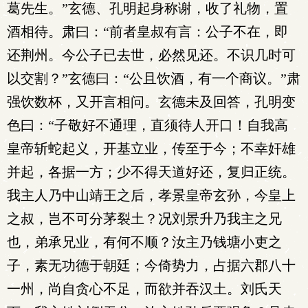
葛先生。”玄德、孔明起身称谢，收了礼物，置
酒相待。肃曰：“前者皇叔有言：公子不在，即
还荆州。今公子已去世，必然见还。不识几时可
以交割？”玄德曰：“公且饮酒，有一个商议。”肃
强饮数杯，又开言相问。玄德未及回答，孔明变
色曰：“子敬好不通理，直须待人开口！自我高
皇帝斩蛇起义，开基立业，传至于今；不幸奸雄
并起，各据一方；少不得天道好还，复归正统。
我主人乃中山靖王之后，孝景皇帝玄孙，今皇上
之叔，岂不可分茅裂土？况刘景升乃我主之兄
也，弟承兄业，有何不顺？汝主乃钱塘小吏之
子，素无功德于朝廷；今倚势力，占据六郡八十
一州，尚自贪心不足，而欲并吞汉土。刘氏天