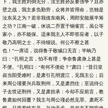
下，我主姓刘倒无分，汝主姓孙反要强争？且赤
壁之战，我主多负勤劳，众将并皆用命，岂独是
汝东吴之为？若非我借东南风，周郎安能展半筹
之功？江南一破，休说二乔置于铜雀宫，虽公等
家小，亦不能保。适来我主人不即答应者，以子
敬乃高明之士，不待细说。何公不察之甚
也！”一席话，说得鲁子敬缄口无言；半晌乃
曰：“孔明之言，怕不有理；争奈鲁肃身上甚是
不便。”孔明曰：“有何不便处？”肃曰：“昔日皇
叔当阳受难时，是肃引孔明渡江，见我主公；后
来周公瑾要兴兵取荆州，又是肃挡住；至说待公
子去世还荆州，又是肃担承：今却不应前言，教
鲁肃如何回覆？我主与周公瑾必然见罪。肃死不