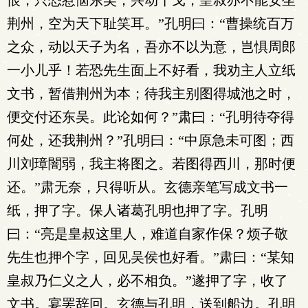
恨，只恐惹恼东吴，兴动干戈，皇叔亦不能安坐
荆州，空为天下耻笑耳。”孔明曰：“曹操统百万
之众，动以天子为名，吾亦不以为意，岂惧周郎
一小儿乎！若恐先生面上不好看，我劝主人立纸
文书，暂借荆州为本；待我主别图得城池之时，
便交付还东吴。此论如何？”肃曰：“孔明待夺得
何处，还我荆州？”孔明曰：“中原急未可图；西
川刘璋闇弱，我主将图之。若图得西川，那时便
还。”肃无奈，只得听从。玄德亲笔写成文书一
纸，押了字。保人诸葛孔明也押了字。孔明
曰：“亮是皇叔这里人，难道自家作保？烦子敬
先生也押个字，回见吴侯也好看。”肃曰：“某知
皇叔乃仁义之人，必不相负。”遂押了字，收了
文书。宴罢辞回。玄德与孔明，送到船边。孔明