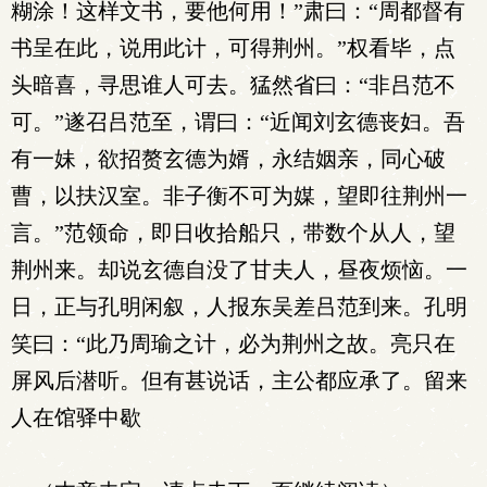
糊涂！这样文书，要他何用！”肃曰：“周都督有
书呈在此，说用此计，可得荆州。”权看毕，点
头暗喜，寻思谁人可去。猛然省曰：“非吕范不
可。”遂召吕范至，谓曰：“近闻刘玄德丧妇。吾
有一妹，欲招赘玄德为婿，永结姻亲，同心破
曹，以扶汉室。非子衡不可为媒，望即往荆州一
言。”范领命，即日收拾船只，带数个从人，望
荆州来。却说玄德自没了甘夫人，昼夜烦恼。一
日，正与孔明闲叙，人报东吴差吕范到来。孔明
笑曰：“此乃周瑜之计，必为荆州之故。亮只在
屏风后潜听。但有甚说话，主公都应承了。留来
人在馆驿中歇