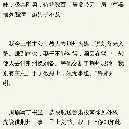
妹，极其刚勇，侍婢数百，居常带刀，房中军器
摆列遍满，虽男子不及。
我今上书主公，教人去荆州为媒，说刘备来入
赘。赚到南徐，妻子不能勾得，幽囚在狱中，却
使人去讨荆州换刘备。等他交割了荆州城池，我
别有主意。于子敬身上，须无事也。”鲁肃拜
谢。
周瑜写了书呈，选快船送鲁肃投南徐见孙权，
先说借荆州一事，呈上文书。权曰：“你却如此