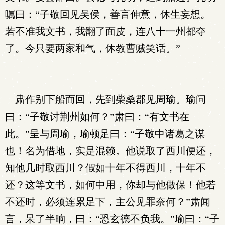
嘱曰：“子敬回见吴侯，善言伸意，休生妄想。
若不准我文书，我翻了面皮，连八十一州都夺
了。今只要两家和气，休教曹贼笑话。”
肃作别下船而回，先到柴桑郡见周瑜。瑜问
曰：“子敬讨荆州如何？”肃曰：“有文书在
此。”呈与周瑜，瑜顿足曰：“子敬中诸葛之谋
也！名为借地，实是混赖。他说取了西川便还，
知他几时取西川？假如十年不得西川，十年不
还？这等文书，如何中用，你却与他做保！他若
不还时，必须连累足下，主公见罪奈何？”肃闻
言，呆了半晌，曰：“恐玄德不负我。”瑜曰：“子