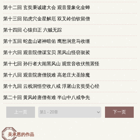
第十二回 玄奘秉诚建大会 观音显象化金蝉
第十三回 陷虎穴金星解厄 双叉岭伯钦留僧
第十四回 心猿归正 六贼无踪
第十五回 蛇盘山诸神暗佑 鹰愁涧意马收缰
第十六回 观音院僧谋宝贝 黑风山怪窃袈裟
第十七回 孙行者大闹黑风山 观世音收伏熊罴怪
第十八回 观音院唐僧脱难 高老庄大圣除魔
第十九回 云栈洞悟空收八戒 浮屠山玄奘受心经
第二十回 黄风岭唐僧有难 半山中八戒争先
上一页
下一页
吴承恩的作品