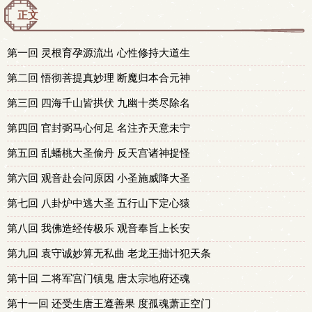
正文
第一回 灵根育孕源流出 心性修持大道生
第二回 悟彻菩提真妙理 断魔归本合元神
第三回 四海千山皆拱伏 九幽十类尽除名
第四回 官封弼马心何足 名注齐天意未宁
第五回 乱蟠桃大圣偷丹 反天宫诸神捉怪
第六回 观音赴会问原因 小圣施威降大圣
第七回 八卦炉中逃大圣 五行山下定心猿
第八回 我佛造经传极乐 观音奉旨上长安
第九回 袁守诚妙算无私曲 老龙王拙计犯天条
第十回 二将军宫门镇鬼 唐太宗地府还魂
第十一回 还受生唐王遵善果 度孤魂萧正空门