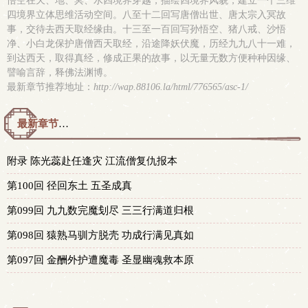
悟空在天、地、冥、水四境界穿越，描绘四境界风貌，建立一个三维
四境界立体思维活动空间。八至十二回写唐僧出世、唐太宗入冥故
事，交待去西天取经缘由。十三至一百回写孙悟空、猪八戒、沙悟
净、小白龙保护唐僧西天取经，沿途降妖伏魔，历经九九八十一难，
到达西天，取得真经，修成正果的故事，以无量无数方便种种因缘、
譬喻言辞，释佛法渊博。
最新章节推荐地址：
http://wap.88106.la/html/776565/asc-1/
最新章节预览 更新时间：2018-07-12T09:36:31
附录 陈光蕊赴任逢灾 江流僧复仇报本
第100回 径回东土 五圣成真
第099回 九九数完魔刬尽 三三行满道归根
第098回 猿熟马驯方脱壳 功成行满见真如
第097回 金酬外护遭魔毒 圣显幽魂救本原