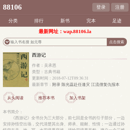
88106
登录
注册
分类
排行
新书
完本
足迹
最新网址：wap.88106.la
西游记
作者：吴承恩
类型：古典书籍
更新时间：2018-07-12T09:36:31
最新章节：
附录 陈光蕊赴任逢灾 江流僧复仇报本
从头阅读
推荐本书
加入书架
本书简介：
《西游记》全书分为三大部分，前七回是全书的引子部分，一边
安排孙悟空出场，交代清楚其出身、师承、能耐、性情；一边通过孙