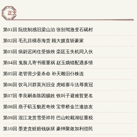
正文
第01回 阮统制感旧梁山泊 张别驾激变石碣村
第02回 毛孔目橫吞海货 顾大嫂直斩豪家
第03回 病尉迟闲住受馀殃 栾廷玉失机同入伙
第04回 鬼脸儿寄书罹重祸 赵玉娥错配遇多情
第05回 老管营少妾杀命 补天雕旧仆株连
第06回 饮马川群英兴旧业 虎峪寨斗法辱黄冠
第07回 李良嗣条陈因赐姓 铁叫子避难暂更名
第08回 燕子矶玉貌惹奇殃 宝带桥金兰逢故友
第09回 混江龙赏雪受祥符 巴山蛇截湖征重税
第10回 墨吏贪赃赔钱纵狱 豪绅聚敛加利偿民