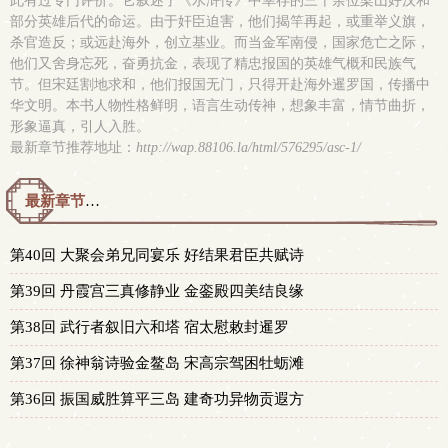
此有过专门评价。它叙述了《水浒传》中幸存的三十余位梁山好汉和
部分英雄后代的命运。由于奸臣迫害，他们揭竿再起，或重举义旗，
杀官造反；或远赴海外，创立基业。而当金军南侵，国家危亡之际，
他们又舍身忘死，奋勇抗金，表现了精忠报国的英雄气概和民族气
节。但宋廷割地求和，他们报国无门，只得开赴海外暹罗国，传播中
华文明。本书人物性格鲜明，语言生动传神，想象丰富，情节曲折，
形象逼真，引人入胜。
最新章节推荐地址：
http://wap.88106.la/html/576295/asc-1/
最新章节预览 更新时间：2015-05-02T15:31:30
第40回 大聚会弟兄同宴乐 好结果君臣共赋诗
第39回 丹霞宫三真修静业 金銮殿四美结良缘
第38回 武行者叙旧六和塔 宿太慰敕封暹罗
第37回 徐神翁诗验金鳌岛 宋高宗驾困牡蛎滩
第36回 振国威胜算平三岛 建奇功异物贡遐方