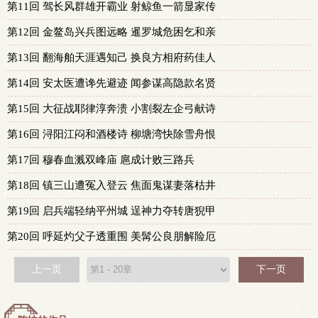
第11回 驾长风群雄开霸业 射鲸鱼一箭显家传
第12回 金鳌岛兴兵图远略 暹罗城危困乞和亲
第13回 翻海舶天涯遇知己 换良方相府药佳人
第14回 安太医遭谗先避迹 闻参谋高隐款名贤
第15回 大征战耶律淳奔溃 小割裂左企弓献诗
第16回 浔阳江闷和酒楼诗 柳塘湾快除雪舟恨
第17回 穆春血溅双峰庙 扈成计败三路兵
第18回 镇三山遭冤入登云 焦面鬼谋妻落枯井
第19回 启兵端轻纳平州城 逞神力夺转唐猊甲
第20回 呼延灼父子透重围 美髯公良朋解险厄
上一页
下一页