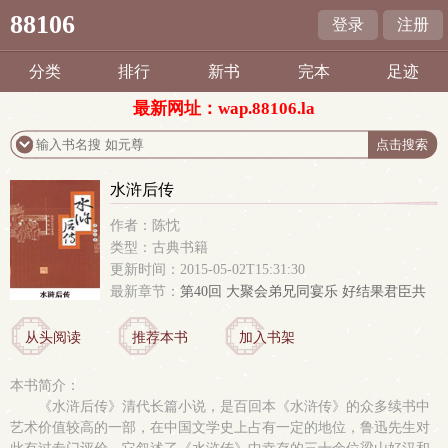
88106
登录
注册
分类
排行
新书
完本
足迹
最新网址：wap.88106.la
水浒后传
作者：陈忱
类型：古典书籍
更新时间：2015-05-02T15:31:30
最新章节：
第40回 大聚会弟兄同宴乐 好结果君臣共
赋诗
从头阅读
推荐本书
加入书架
本书简介：
《水浒后传》清代长篇小说，是百回本《水浒传》的众多续书中
艺术价值较高的一部，在中国文学史上占有一定的地位，鲁迅先生对