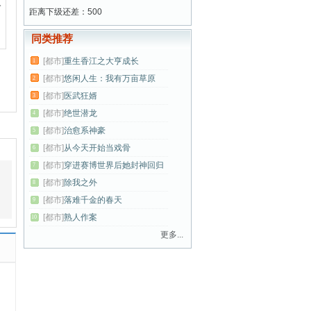
个
距离下级还差：500
同类推荐
[都市]
重生香江之大亨成长
1
[都市]
悠闲人生：我有万亩草原
2
[都市]
医武狂婿
3
[都市]
绝世潜龙
4
[都市]
治愈系神豪
5
[都市]
从今天开始当戏骨
6
[都市]
穿进赛博世界后她封神回归
7
[都市]
除我之外
8
[都市]
落难千金的春天
9
[都市]
熟人作案
10
更多...