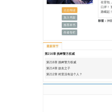
在背包
口岸！ 
点击阅读
路崛起
加入书架
标签：
神
推荐本书
作者专栏
最新章节
第216章 挑衅警方权威
第216章 挑衅警方权威
第214章 故友之子
第212章 村里没有这个人？