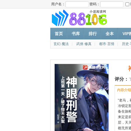
用户名：
密码：
首页
书库
排行
全本
VI
玄幻·魔法
|
武侠·修真
|
都市·言情
|
历史
评分：
内容介绍
“老马，
冷锁定那
备在旅检
来定是
层，天
都无所