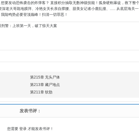
，想要发动恐怖袭击的炸弹客？ 直接积分抽取无数神级技能！孤身硬刚暴徒，救下整
资深老大哥跪地膜拜、冷艳女关长亲自撑腰、甜美女记者小鹿乱撞、...... 从底层海关一
！我陆鸣势必要登顶巅峰！扫清一切罪恶！
眼刑警：上班第一天，破了惊天大案
第215章 无头尸体
第213章 藏尸地点
第211章 软肋
发表书评：
您需要
登录
才能发表书评！