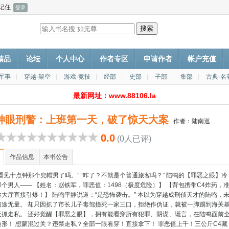
记住
P精品
论坛
个人中心
作者专区
申请作者
帐户充值
·军事
|
穿越·架空
|
游戏·竞技
|
经部
|
史部
|
子部
|
集部
|
古典·名
最新网址：www.88106.la
神眼刑警：上班第一天，破了惊天大案
作者：
陆南巡
0.0
(0人已评)
作品信息
本书公告
看见十点钟那个兜帽男了吗。” “咋了？不就是个普通旅客吗？” 陆鸣的【罪恶之眼】冷
个男人—— 【姓名：赵铁军，罪恶值：1498（极度危险）】 【背包携带C4炸药，
大厅直接引爆！】 陆鸣平静说道：“是恐怖袭击。” 本以为穿越成刑侦天才的陆鸣，
前途无量。 却只因抓了市长儿子毒驾撞死一家三口，拒绝作伪证，就被一脚踢到海关
天抓走私。 还好觉醒【罪恶之眼】，拥有能看穿所有犯罪、阴谋、谎言，在陆鸣面前
遁形！ 想蒙混过关？违禁走私？全部一眼看穿！直接拿下！ 罪恶值上千！三公斤C4藏