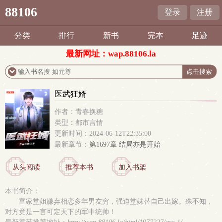
88106
登录
注册
分类
排行
新书
完本
足迹
最新网址：wap.88106.la
医武狂婿
作者：青春换糖
类型：都市言情
更新时间：2024-06-12T22:35:00
最新章节：
第1697章 结局亦是开始
从头阅读
推荐本书
加入书架
本书简介：
富家堂姐嫌弃相恋多年男友穷，强迫堂妹替自己出嫁。殊不知，
对方竟是一言可定天下的军中统帅！