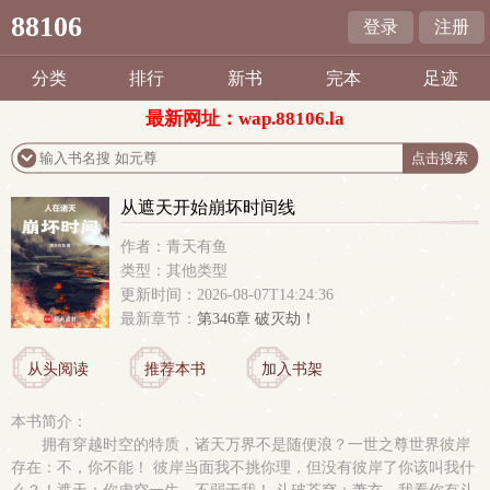
88106
登录
注册
分类
排行
新书
完本
足迹
最新网址：wap.88106.la
从遮天开始崩坏时间线
作者：青天有鱼
类型：其他类型
更新时间：2026-08-07T14:24:36
最新章节：
第346章 破灭劫！
从头阅读
推荐本书
加入书架
本书简介：
拥有穿越时空的特质，诸天万界不是随便浪？一世之尊世界彼岸
存在：不，你不能！ 彼岸当面我不挑你理，但没有彼岸了你该叫我什