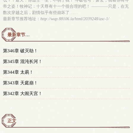
么？！遮天：你虚空一生，不弱于我！ 斗破苍穹：萧玄，我看你有斗
帝之姿！牧神记：十天尊有十一个很合理的吧！ ————只是，在无
数次穿越之后，剧情似乎有些崩坏了……
最新章节推荐地址：
http://wap.88106.la/html/2039248/asc-1/
最新章节预览 更新时间：2026-08-07T14:24:36
第346章 破灭劫！
第345章 混沌长河！
第344章 太易！
第343章 天庭崩！
第342章 大闹天宫！
正文