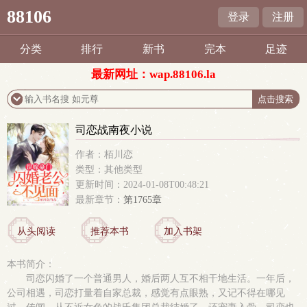
88106
登录
注册
分类
排行
新书
完本
足迹
最新网址：wap.88106.la
司恋战南夜小说
作者：栢川恋
类型：其他类型
更新时间：2024-01-08T00:48:21
最新章节：
第1765章
从头阅读
推荐本书
加入书架
本书简介：
司恋闪婚了一个普通男人，婚后两人互不相干地生活。一年后，
公司相遇，司恋打量着自家总裁，感觉有点眼熟，又记不得在哪见