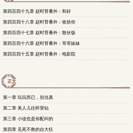
第四百四十九章 赵时苔番外：和好
第四百四十八章 赵时苔番外：收拾你
第四百四十七章 赵时苔番外：散伙饭
第四百四十六章 赵时苔番外：哥哥妹妹
第四百四十五章 赵时苔番外：电影院
正文
第一章 玩玩而已，别当真
第二章 美人儿往怀里钻
第三章 小缇也是你配叫的
第四章 见死不救的自大狂