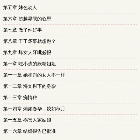
第五章 姝色动人
第六章 超越界限的心思
第七章 做了件好事
第八章 干了坏事就想跑？
第九章 坏女人牙呲必报
第十章 吃小孩的妖精姐姐
第十一章 她和别的女人不一样
第十二章 海棠树下的身影
第十三章 痴情种
第十四章 灿如春华，姣如秋月
第十五章 祸害人家姑娘
第十六章 结婚报告已批准