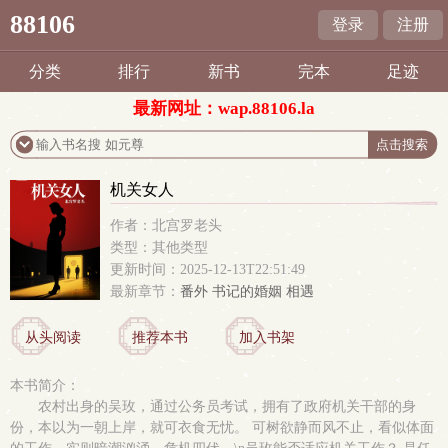
88106
登录
注册
分类
排行
新书
完本
足迹
最新网址：wap.88106.la
机关女人
作者：北宫罗老头
类型：其他类型
更新时间：2025-12-13T22:51:49
最新章节：
番外 书记的婚姻 相遇
从头阅读
推荐本书
加入书架
本书简介：
农村出身的吴玫，通过公务员考试，拥有了政府机关干部的身
份，本以为一朝上岸，就可衣食无忧。 可树欲静而风不止，看似体面