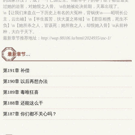
的国家作没了，成了一个亡国公主。\n新帝手下的各个臣子都曾遭受
过她的迫害，对她恨之入骨。 \n在她被处决前期，天幕出现了。
\n【让我们来盘点一下历史上有名的大冤种，背锅侠\n——昭明长公
主，云出岫】\n【半生孤苦，扶大厦之将倾】\n【君臣相携，死生不
负】\n【她所杀之人，皆该死；她所救之人，却恨她入骨】\n从前种
种，大白于天下。
最新章节推荐地址：
http://wap.88106.la/html/2024935/asc-1/
最新章节预览 更新时间：2026-07-17T21:44:48
第191章 补偿
第190章 以后再想办法
第189章 毒唯狂喜
第188章 还能这么干
第187章 你们都不关心吗？