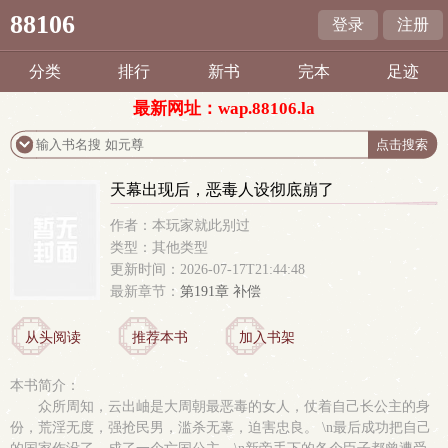
88106
登录
注册
分类
排行
新书
完本
足迹
最新网址：wap.88106.la
天幕出现后，恶毒人设彻底崩了
作者：本玩家就此别过
类型：其他类型
更新时间：2026-07-17T21:44:48
最新章节：
第191章 补偿
从头阅读
推荐本书
加入书架
本书简介：
众所周知，云出岫是大周朝最恶毒的女人，仗着自己长公主的身
份，荒淫无度，强抢民男，滥杀无辜，迫害忠良。 \n最后成功把自己