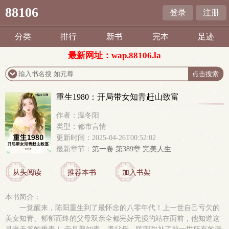
88106
登录
注册
分类
排行
新书
完本
足迹
最新网址：wap.88106.la
重生1980：开局带女知青赶山致富
作者：温冬阳
类型：都市言情
更新时间：2025-04-26T00:52:02
最新章节：
第一卷 第389章 完美人生
从头阅读
推荐本书
加入书架
本书简介：
一觉醒来，陈阳重生到了最怀念的八零年代！上一世自己亏欠的
美女知青、郁郁而终的父母双亲全都完好无损的站在面前，他知道这