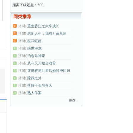
距离下级还差：500
同类推荐
[都市]
重生香江之大亨成长
1
[都市]
悠闲人生：我有万亩草原
2
[都市]
医武狂婿
3
[都市]
绝世潜龙
4
[都市]
治愈系神豪
5
[都市]
从今天开始当戏骨
6
[都市]
穿进赛博世界后她封神回归
7
[都市]
除我之外
8
[都市]
落难千金的春天
9
[都市]
熟人作案
10
更多...