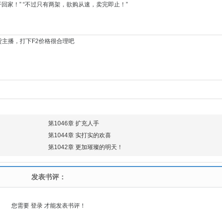
回家！” “不过只有两架，欲购从速，卖完即止！”
货主播，打下F2价格很合理吧
第1046章 扩充人手
第1044章 实打实的欢喜
第1042章 更加璀璨的明天！
发表书评：
您需要
登录
才能发表书评！