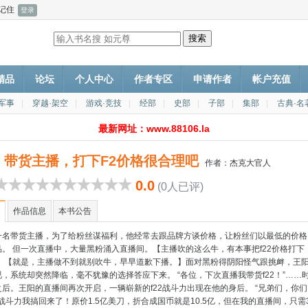
记住
P精品
论坛
个人中心
作者专区
申请作者
帐户充值
·军事
|
穿越·架空
|
游戏·竞技
|
经部
|
史部
|
子部
|
集部
|
古典·名
最新网址：www.88106.la
带货主播，打下F2价格很合理吧
作者：
杰克大官人
0.0
(0人已评)
作品信息
本书公告
一名带货主播，为了给粉丝谋福利，他经常去跟品牌方谈价格，让粉丝们以最低的价格
品。 但一次直播中，大量黑粉涌入直播间。【主播吹的这么牛，有本事把f22价格打下
 】【就是，主播做不到就别吹牛，早早道歉下播。】面对黑粉得阴阳怪气跟挑衅，王
，系统却突然降临，毫不犹豫的选择答应下来。 “各位，下次直播我带货f22！”……
后。王阳的直播间再次开启，一辆崭新的f22战斗力出现在他的身后。 “兄弟们，你们
2战斗力我搞回来了！原价1.5亿美刀，折合成国币就是10.5亿，但在我的直播间，只需