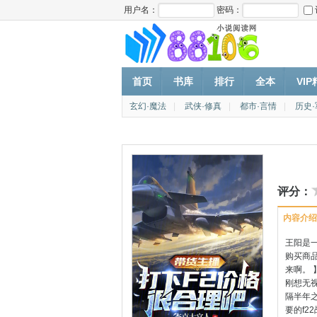
用户名：
密码：
首页
书库
排行
全本
VI
玄幻·魔法
|
武侠·修真
|
都市·言情
|
历史
评分：
内容介绍
王阳是
购买商
来啊。
刚想无视
隔半年之
要的f2