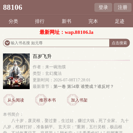
88106
登录
注册
分类
排行
新书
完本
足迹
最新网址：wap.88106.la
百岁飞升
作者：来一碗泡馍
类型：玄幻魔法
更新时间：2026-07-08T17:28:01
最新章节：
第一卷 第54章 谁赞成？谁反对？
从头阅读
推荐本书
加入书架
本书简介：
八十岁，废灵根，娶过妻，生过娃，赚过大钱，死了全家。 九十
八岁，棺材打好，准备躺平。 玄天宗：“重测，五行灵根，极品根