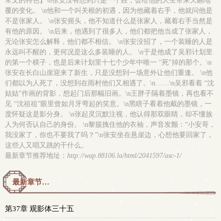
常文的特色】\n张安没有想到只是一个姓，会给他的人生带来天翻地
覆的变化。 \n他和一个叫关根的初遇，因为他藏着右手，他就问他是
不是张家人。 \n张安摇头，他不知道什么是张家人，藏着右手当然是
有他的原因。 \n后来，他遇到了很多人，他们都把他当成了张家人，
无论张安怎么解释，他们都不相信。 \n张安没招了，一个装睡的人是
永远叫不醒的，更何况是这么多装睡的人。 \n于是他成了吴邪计划里
的第一个棋子，也是后来计划里十七个少年中唯一 “死”掉的那个。\n
张安在长白山崖迎来了新生，只是没想到一场意外让他们重逢。 \n他
们都以为人死了，没想到在雨村他们又相遇了。\n……\n吴邪看着 “沈
姑姑”作画的背影，想起门后那幅旧画。\n王胖子隔着墨镜，再也看不
见 “沈祖祖”眼里曾如月牙弯起的笑意。\n黑瞎子看着他戴的墨镜，一
度怀疑这是影分身。 \n张起灵沉默注视，他认得那双眼睛，却不懂族
人为何否认自己的身份。 \n黎簇拽住他的衣袖，声音发颤：“小安哥，
我没家了，你也不要我了吗？”\n张安坐在悬崖边，心想他要回家了，
这些人又唱又跳的干什么。
最新章节推荐地址：
http://wap.88106.la/html/2041597/asc-1/
最新章节预览 更新时间：2026-08-06T19:06:36
第37章 观影体三十五