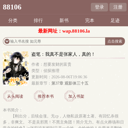
88106
登录
注册
分类
排行
新书
完本
足迹
最新网址：wap.88106.la
盗笔：我真不是张家人，真的！
作者：想要发财的富贵
类型：侦探推理
更新时间：2026-08-06T19:06:36
最新章节：
第37章 观影体三十五
从头阅读
推荐本书
加入书架
本书简介：
【刚出分，后续会涨。无cp，人物私设原著土著。有回忆杀很
多，非爽文。 不是吴邪黑！不黑主角团！简介无力。有点火葬场和日