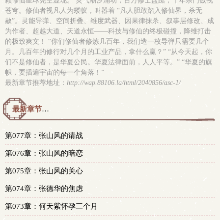
颗修仙星球凭空显现。 灵气潮汐涌动，百万修士盘踞，千年宗门傲视
苍穹。修仙者视凡人为蝼蚁，叫嚣着 “凡人胆敢踏入修仙界，杀无
赦”。灵能导弹、空间折叠、维度武器、因果律抹杀、叙事层修改、成
为作者、超越大道、天道永恒——科技与修仙的终极碰撞，降维打击
的极致爽文！ “你们修仙者修炼几百年，我们造一枚导弹只需要几个
月。几百年的修行对几个月的工业产品，拿什么赢？” “从今天起，你
们不是修仙者，是华夏公民。华夏法律面前，人人平等。” “华夏的旗
帜，要插遍宇宙的每一个角落！”
最新章节推荐地址：
http://wap.88106.la/html/2040856/asc-1/
最新章节预览 更新时间：2026-08-06T10:45:00
第077章：张山风的请战
第076章：张山风的暗恋
第075章：张山风的关心
第074章：张德华的焦虑
第073章：何天紫怀孕三个月