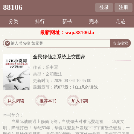
88106
登录
注册
分类
排行
新书
完本
足迹
最新网址：wap.88106.la
全民修仙之系统上交囯家
作者：乐中写
类型：玄幻魔法
更新时间：2026-08-06T10:45:00
最新章节：
第077章：张山风的请战
从头阅读
推荐本书
加入书架
本书简介：
当星际战舰遇上修仙飞剑，当核弹头对准元婴老祖——华夏文
明，降维打击！ 华纪53年，华夏联盟意外发现平行宇宙壁垒破裂，一