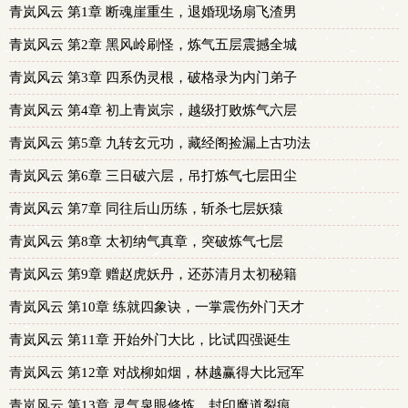
青岚风云 第1章 断魂崖重生，退婚现场扇飞渣男
青岚风云 第2章 黑风岭刷怪，炼气五层震撼全城
青岚风云 第3章 四系伪灵根，破格录为内门弟子
青岚风云 第4章 初上青岚宗，越级打败炼气六层
青岚风云 第5章 九转玄元功，藏经阁捡漏上古功法
青岚风云 第6章 三日破六层，吊打炼气七层田尘
青岚风云 第7章 同往后山历练，斩杀七层妖猿
青岚风云 第8章 太初纳气真章，突破炼气七层
青岚风云 第9章 赠赵虎妖丹，还苏清月太初秘籍
青岚风云 第10章 练就四象诀，一掌震伤外门天才
青岚风云 第11章 开始外门大比，比试四强诞生
青岚风云 第12章 对战柳如烟，林越赢得大比冠军
青岚风云 第13章 灵气泉眼修炼，封印魔道裂痕