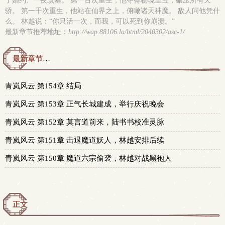
了婚约、一夜筑基。 第一百次重生，他夺得秘境至宝，碾压所有天
骄。 第一千次重生，他站在仙界之上，俯瞰诸天神魔。 敌人问他凭什
么。 林越说：“你只活一次，而我，可以死到你崩溃。”
最新章节推荐地址：
http://wap.88106.la/html/2040302/asc-1/
最新章节预览 更新时间：2026-07-31T22:48:03
青岚风云 第154章 结局
青岚风云 第153章 正气长城建成，举行庆祝晚会
青岚风云 第152章 莫言道前来，陆书书校准灵脉
青岚风云 第151章 击退魔道妖人，林越安排后续
青岚风云 第150章 魔道六宗偷袭，林越对战黑袍人
正文