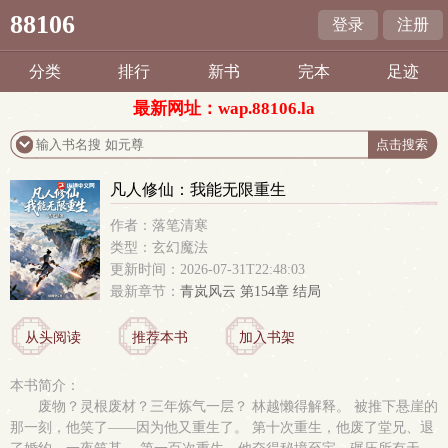
88106
登录
注册
分类
排行
新书
完本
足迹
最新网址：wap.88106.la
凡人修仙：我能无限重生
作者：落笔清寒
类型：玄幻魔法
更新时间：2026-07-31T22:48:03
最新章节：
青岚风云 第154章 结局
从头阅读
推荐本书
加入书架
本书简介：
废物？灵根废材？三年炼气一层？ 林越懒得解释。 被推下悬崖的
那一刻，他笑了——因为他又重生了。 第十次重生，他废了堂兄、退