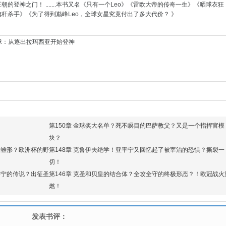
朝的登神之门！ .......本书又名《只有一个Leo》《雷欧大帝的传奇一生》《晒球衣狂
旗杆杀手》《为了得到巅峰Leo，全球女星究竟付出了多大代价？ 》
球：从逐出拉玛西亚开始登神
第150章 金球奖大名单？死不瞑目的巴萨教父？又是一个指挥官模
块？
的雏形？欧洲杯的野
第148章 克鲁伊夫绝学！亚平宁又回忆起了被宰治的恐惧？撕裂一
切！
平宁的传说？出征圣
第146章 克圣和贝皇的结合体？全攻全守的终极形态？！欧冠战火
燃！
发表书评：