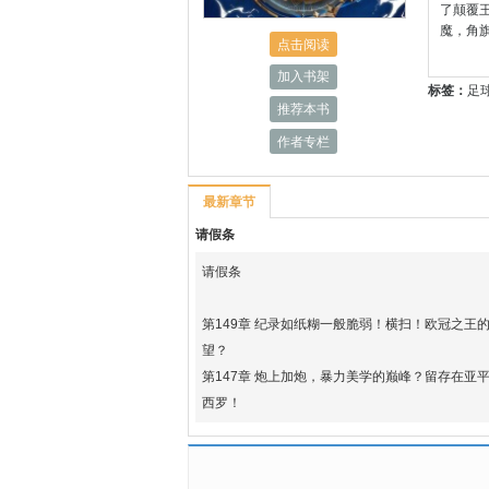
了颠覆王
魔，角
点击阅读
加入书架
标签：
足
推荐本书
作者专栏
最新章节
请假条
请假条
第149章 纪录如纸糊一般脆弱！横扫！欧冠之王
望？
第147章 炮上加炮，暴力美学的巅峰？留存在亚
西罗！