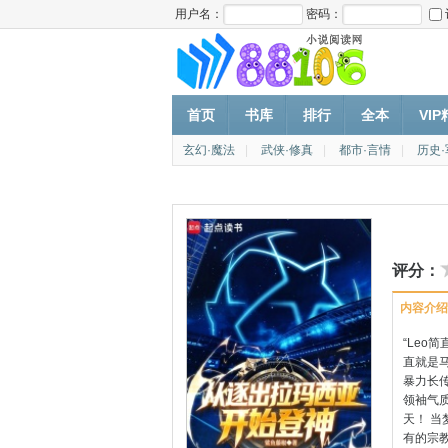
用户名：
密码：
首页
书库
排行
全本
VI
玄幻·魔法
|
武侠·修真
|
都市·言情
|
历史
评分：
内容介绍
“Leo
直就是马
暴力长
领袖气质！
天！ 当
有的宗