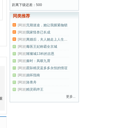
距离下级还差：500
同类推荐
[网游]
无期迷途，她让我握紧枷锁
1
[网游]
我家怪兽已长成
2
[网游]
离婚后，夫人她走上人生巅峰
3
[网游]
毒医王妃称霸全京城
4
[网游]
璀璨城13科的吉恩
5
[网游]
秦时：凤唳九霄
6
[网游]
星际精灵蓝多多永恒的情谊
7
[网游]
崩坏指南
8
[网游]
洛青舟
9
[网游]
精灵羁绊王
10
更多...
重