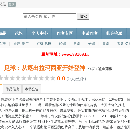
记住
P精品
论坛
个人中心
作者专区
申请作者
帐户充值
·军事
|
穿越·架空
|
游戏·竞技
|
经部
|
史部
|
子部
|
集部
|
古典·名
最新网址：www.88106.la
足球：从逐出拉玛西亚开始登神
作者：
鲨鱼藤椒
0.0
(0人已评)
作品信息
本书公告
简直就是这个星球最完美的球星！” “是啊是啊，拉玛西亚天才，巴萨王储，10号球衣，
拉多纳的最佳继承人...” “嗯，看看他那凶暴的球风和伟岸的身姿！大开大合的推进、
传、炮弹远射、推土机一样的野兽身体、魔鬼铲断、舍我其谁的霸气庆祝...还有天生的
他简直无所不能！” “......等等，你说的他妈的是哪个Leo？！”......2011年的那个冬
梦三王朝的余晖依然还在伊比利亚半岛散放着光芒。当Tiki-Taka依然宛若加泰罗尼亚
教意识深入人心！ 一个被逐出拉玛西亚的巴萨弃子，从地中海的另一端起步！轰然推