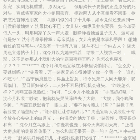
朝礼部侍郎家幼女，即将嫁给昌宁侯府二公子。 圣上赐婚，看似风光
荣宠，实则危机重重。 原因无他——侯府嫡长子要娶的正是原身的死
对头，宣威将军家的大小姐周燕宜。 据说两人从小互相看不顺眼，抢
衣裳抢首饰抢朋友……乌眼鸡似的斗了十几年，如今竟然还要嫁到一
门侯府做妯娌？ 沈母忧心不已：女儿从小娇纵又掐尖要强，如今却要
低人一头，叫那周家丫头一声大嫂，眼睁睁看她当世子夫人，这可如
何是好？ 沈令月摩拳擦掌：母亲莫慌，女儿有的是本事和手段！ 想她
看过的宫斗宅斗小说没有一千也有八百，还斗不过一个纯古人？ 隔天
周燕宜递帖子上门，沈令月以为她来找茬，结果二人视线一对—— 哦
豁，这不是她那从小玩到大的学霸闺蜜燕宜吗？ 你怎么也穿来
了？？？ ******** 沈令月和周燕宜藏在床帐里说悄悄话。 “怎么办，
要逃婚吗？” “先看看，万一裴家兄弟长得帅呢？你一个我一个，谁也
不吃亏^_^” 昌宁侯府显贵，得圣上旨意，特令兄弟二人同天娶亲，双
喜临门。 翌日新妇敬茶，二人好不容易找到机会碰头。 “昨晚怎么
样？” 周燕宜微微脸红：“尚可。” 沈令月小脸通黄：“手感超好哒！”
沈令月和裴二吵架，抱着枕头哭哭啼啼去了大房。 “大嫂，我今晚和
你睡。” 周燕宜默默看了一眼夫君，“要不你今晚去书房？” 裴世子黑
着脸去了隔壁院子，“能不能让让你媳妇儿？” 周燕宜听人说裴世子有
个放在心尖尖上的白月光，一向温柔的她发了狠，“裴景翊，我要跟你
和离！” 沈令月立马跟上，“你走我也走，你今天离我明天离。” 正看
大房热闹的裴景淮傻眼了，怎么和离还带买一送一的？ 怒气冲冲去找
大哥：“赶紧哄好你媳妇儿，不然我也要打光棍了！” ******** 全京城