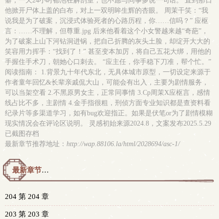
僻，一天24小时都泡在解剖室，也不愿与同事多说一句话。 直到那日
他掀开尸体上盖的白布，对上一双明眸生辉的杏眼。 周茉干笑：“我
说我是为了破案，沉浸式体验死者的心路历程，你……信吗？” 应枢
言：……不理解，但尊重.jpg 后来他看着这个小女警越来越“奇葩”，
为了破案上山下河钻洞进锅，把自己折腾的灰头土脸，却绽开大大的
笑容用力挥手：“找到了！” 甚至变本加厉，将自己五花大绑，用他的
手握住手术刀，朝她心口刺去。 “应主任，你手稳下刀准，帮个忙。”
阅读指南： 1.背景九十年代东北，无具体城市原型，一切设定来源于
作者童年回忆&长辈亲戚侃大山，可能会有出入，主要为剧情服务，
可以当架空看 2.不黑原男女主，正常同事情 3.Cp周茉X应枢言，感情
线占比不多，主剧情 4.金手指很粗，刑侦方面专业知识都是查资料看
纪录片等多渠道学习，如有bug欢迎指正。如果是伏笔or为了剧情模糊
现实情况会在评论区说明。 灵感初始来源2024.8，文案发布2025.5.29
已截图存档
最新章节推荐地址：
http://wap.88106.la/html/2028694/asc-1/
最新章节预览 更新时间：2026-05-11T16:00:00
204 第 204 章
203 第 203 章