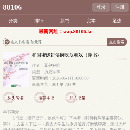
88106
登录
注册
分类
排行
新书
完本
足迹
最新网址：wap.88106.la
和闺蜜嫁进侯府吃瓜看戏（穿书）
作者：豆包好吃
类型：历史军事
更新时间：2026-05-11T16:00:00
最新章节：
204 第 204 章
从头阅读
推荐本书
加入书架
本书简介：
【日更，段评已开，收藏即可】 下本开《我有特殊破案姿势[九
零]》，文案向下拉~~ - 脆皮大学生沈令月通宵打游戏猝死，穿成大邺