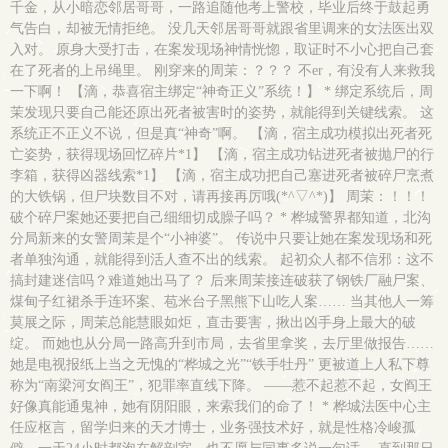
千金，从小暗恋邻居哥哥，一路追随他考上警校，毕业后终于鼓起勇
气告白，却被无情拒绝。 没几天邻居哥哥就跟省里调来的女法医出双
入对。 原身大受打击，在案发现场神情恍惚，取证时不小心把自己套
在了死者的上吊绳里。 刚穿来的周茉：？？？ 不er，有没有人来救我
一下啊！ 【滴，恭喜宿主绑定“神奇正义”系统！】 * 绑定系统后，周
茉发现只要自己能还原出死者被害时的姿势，就能得到关键线索。 这
系统正不正义不说，但是真“神奇”啊。 【滴，宿主成功模拟出死者死
亡姿势，获得现场回忆碎片*1】 【滴，宿主成功钻进死者被抛尸的行
李箱，获得凶器线索*1】 【滴，宿主成功把自己塞进死者被碎尸烹煮
的大铁锅，但尸块数目不对，请再接再厉哦(*^▽^*)】 周茉：！！！
破个碎尸案她还要把自己细细切成臊子吗？ * 桦城警界都知道，北沟
分局新来的女警周茉是个“小神婆”。 传说中只要让她在案发现场和死
者单独沟通，就能得到活人查不出的线索。 起初众人都不信邪：这不
搞封建迷信吗？难道她出马了？ 后来周茉接连破获了钢铁厂融尸案、
煤甸子红裙杀手连环案、苞米台子黑熊下山吃人案…… 当其他人一筹
莫展之际，周茉总能慧眼如炬，直击要害，揪出凶手身上最大的破
绽。 而她也从分局一路高升到市局，去省里拿奖，去厅里做报告……
她是电视报纸上当之无愧的“桦城之光”“铁手牡丹” 更被道上人私下尊
称为“南梁河女阎王”，犯罪率直线下降。 ——惹不起惹不起，女阎王
好像真能通鬼神，她有阴阳眼，来索我们的命了！ * 桦城法医中心主
任应枢言，留学归来的天才博士，业务强技术好，就是性格冷峻孤