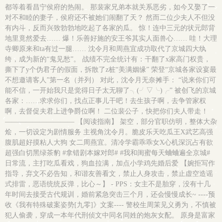
都等着看昌宁侯府的热闹。 那裴家兄弟本就关系恶劣，如今又娶了一
对不和睦的妻子，侯府还不被她们闹翻了天？ 然而二位少夫人不但没
有内斗，反而兴致勃勃地吃起了各家的瓜。 惊！连中三元的状元郎背
地里竟然爱去…… 爆！乐善好施的安王爷其实人面兽心…… 哇！大理
寺卿原来和ta有过一腿…… 沈令月和周燕宜成功取代了京城四大纨
绔，成为新的“鬼见愁”。 战绩不完全统计有：干翻了x家高门权贵，
撕下了y个伪君子的假面，拆散了z桩“美满姻缘” 荣登“京城各家设宴最
不想邀请客人”第一名（并列） 对此，沈令月无奈摊手： “说来你们可
能不信，一开始我只是觉得日子太无聊了╮(╯▽╰)╭” 被创飞的京城
各家：……求求你们，找点正事儿干吧！去生孩子啊，去争管家权
啊，去督促夫君上进争爵位啊！ 二位裴公子，快把你们夫人带走！
—————————— 【阅读指南】 架空，部分官职仿明，整体大杂
烩，一切设定为剧情服务 主视角沈令月。脆皮乐天吃瓜王X武艺高强
腹肌超好摸粘人大狗 女二周燕宜。清冷学霸乖乖女X心机深沉占有欲
超强白切黑绿茶豹 #拿错剧本嫁对郎# #我和闺蜜每天蛐蛐遍全京城#
日常流，主打吃瓜看戏，狗血拉满，加点小学鸡先婚后爱 【婉拒写作
指导，弃文不必告知，和谐友善看文，禁止人身攻击，禁止虚空造谣
式排雷，恶语统统反弹，比心～】 - PPS：女主不是胎穿，没有十几
年时间去接受古代规训，婚前紧急突击三个月，还会慢慢成长~ ----预
收《我有特殊破案姿势[九零]》文案---- 警校生周茉见义勇为，不慎被
犯人偷袭，穿成一本年代刑侦文中同名同姓的炮灰女配。 原身是富家