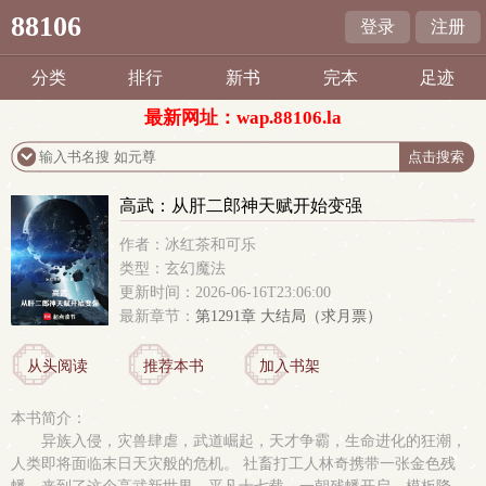
88106
登录
注册
分类
排行
新书
完本
足迹
最新网址：wap.88106.la
高武：从肝二郎神天赋开始变强
作者：冰红茶和可乐
类型：玄幻魔法
更新时间：2026-06-16T23:06:00
最新章节：
第1291章 大结局（求月票）
从头阅读
推荐本书
加入书架
本书简介：
异族入侵，灾兽肆虐，武道崛起，天才争霸，生命进化的狂潮，
人类即将面临末日天灾般的危机。 社畜打工人林奇携带一张金色残