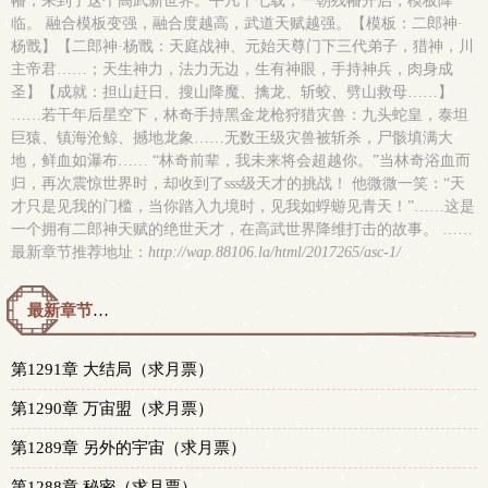
幡，来到了这个高武新世界。平凡十七载，一朝残幡开启，模板降
临。 融合模板变强，融合度越高，武道天赋越强。【模板：二郎神·
杨戬】【二郎神·杨戬：天庭战神、元始天尊门下三代弟子，猎神，川
主帝君……；天生神力，法力无边，生有神眼，手持神兵，肉身成
圣】【成就：担山赶日、搜山降魔、擒龙、斩蛟、劈山救母……】
……若干年后星空下，林奇手持黑金龙枪狩猎灾兽：九头蛇皇，泰坦
巨猿、镇海沧鲸、撼地龙象……无数王级灾兽被斩杀，尸骸填满大
地，鲜血如瀑布…… “林奇前辈，我未来将会超越你。”当林奇浴血而
归，再次震惊世界时，却收到了sss级天才的挑战！ 他微微一笑：“天
才只是见我的门槛，当你踏入九境时，见我如蜉蝣见青天！”……这是
一个拥有二郎神天赋的绝世天才，在高武世界降维打击的故事。 ……
最新章节推荐地址：
http://wap.88106.la/html/2017265/asc-1/
最新章节预览 更新时间：2026-06-16T23:06:00
第1291章 大结局（求月票）
第1290章 万宙盟（求月票）
第1289章 另外的宇宙（求月票）
第1288章 秘密（求月票）