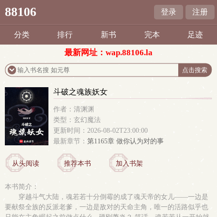
88106
登录
注册
分类
排行
新书
完本
足迹
最新网址：wap.88106.la
斗破之魂族妖女
作者：清渊渊
类型：玄幻魔法
更新时间：2026-08-02T23:00:00
最新章节：
第1165章 做你认为对的事
从头阅读
推荐本书
加入书架
本书简介：
穿越斗气大陆，魂若若十分倒霉的成了魂天帝的女儿——一边是
要献祭全族的反派老爹，一边是敌对的天命主角，唯一的活路似乎也