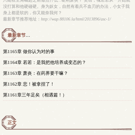
只能在主角崛起之前做点什么...硬刚萧炎？ 笑话，魂若若从一开始就
没打算和他硬碰硬。身为妖女，自然有着兵不血刃的办法，小女子我
身上都是软的，你又能奈我何？
最新章节推荐地址：
http://wap.88106.la/html/2013896/asc-1/
最新章节预览 更新时间：2026-08-02T23:00:00
第1165章 做你认为对的事
第1164章 若若：是我把他培养成变态的？
第1163章 萧炎：在药界要干嘛？
第1162章 悲！被拿捏了！
第1161章三年足矣（相遇篇！）
正文