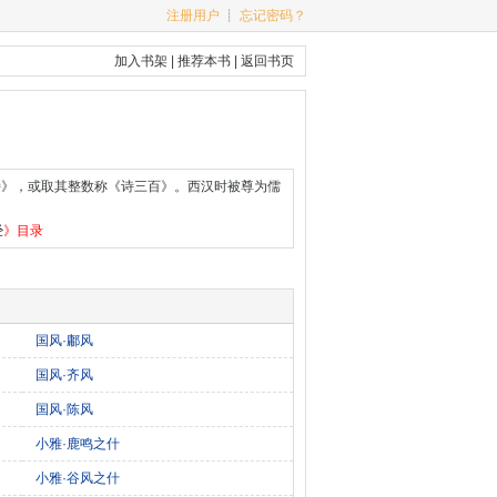
注册用户
┊
忘记密码？
加入书架
|
推荐本书
|
返回书页
诗》，或取其整数称《诗三百》。西汉时被尊为儒
经
》目录
国风·鄘风
国风·齐风
国风·陈风
小雅·鹿鸣之什
小雅·谷风之什