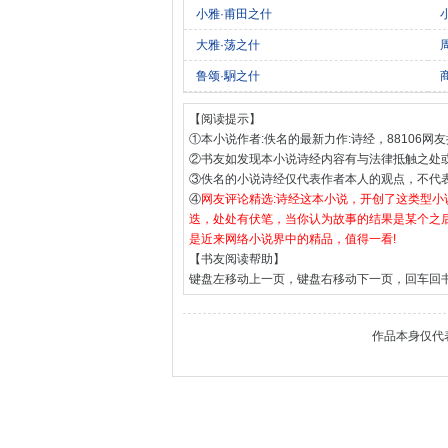
小雅·甫田之什
大雅·荡之什
鲁颂·駉之什
【阅读提示】
①本小说作者:佚名的最新力作:诗经，88106网友
②书友如发现本小说诗经内容有与法律抵触之处
③佚名的小说诗经仅代表作者本人的观点，不代
④
网友评论精选:诗经这本小说，开创了这类型
迭，处处有伏笔，当你认为故事的结果是某个之
是近来网络小说界中的精品，值得一看!
【书友阅读帮助】
键盘左移动上一页，键盘右移动下一页，回车回
作品本身仅代