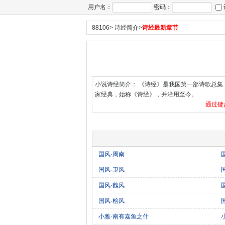
用户名：
密码：
88106
>
诗经简介
>
诗经最新章节
小说诗经简介： 《诗经》是我国第一部诗歌总集
家经典，始称《诗经》，并沿用至今。
通过键
国风·周南
国风·卫风
国风·魏风
国风·桧风
小雅·南有嘉鱼之什