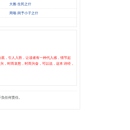
大雅·生民之什
周颂·闵予小子之什
功底，引人入胜，让读者有一种代入感，情节起
兴，时而哀愁，时而兴奋，可以说，这本:诗经，
不负任何责任。