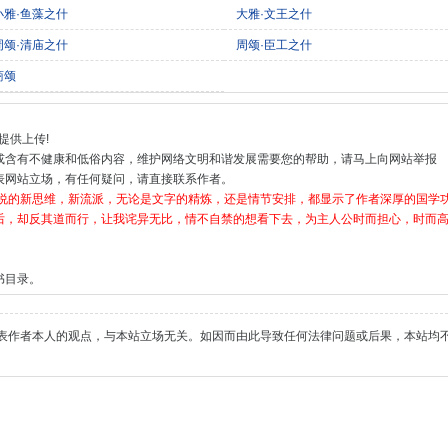
小雅·鱼藻之什
大雅·文王之什
周颂·清庙之什
周颂·臣工之什
商颂
提供上传!
或含有不健康和低俗内容，维护网络文明和谐发展需要您的帮助，请马上向网站举报
表网站立场，有任何疑问，请直接联系作者。
小说的新思维，新流派，无论是文字的精炼，还是情节安排，都显示了作者深厚的国学
后，却反其道而行，让我诧异无比，情不自禁的想看下去，为主人公时而担心，时而高
书目录。
表作者本人的观点，与本站立场无关。如因而由此导致任何法律问题或后果，本站均