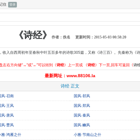
记住
《诗经》
作者：佚名
更新时间：2015-05-03 00:58:20
，收入自西周初年至春秋中叶五百多年的诗歌305篇，又称《诗三百》。先秦称为《
盘左右方向键"→"或"←"可以转到《
诗经
》上一页或 《
诗经
》下一页,回车可返回《
诗
最新网址：www.88106.la
诗经 正文
国风·召南
国风·邶风
国风·王风
国风·郑风
国风·唐风
国风·秦风
国风·曹风
国风·豳风
小雅·鸿雁之什
小雅·节南山之什