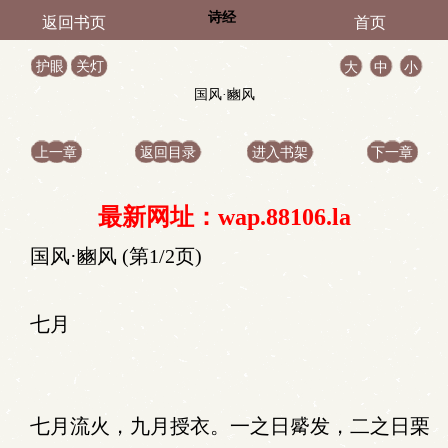
诗经
返回书页
首页
护眼
关灯
大
中
小
国风·豳风
上一章
返回目录
进入书架
下一章
最新网址：wap.88106.la
国风·豳风 (第1/2页)
七月
七月流火，九月授衣。一之日觱发，二之日栗