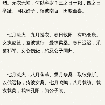
烈。无衣无褐，何以卒岁？三之日于耜，四之日
举趾。同我妇子，馌彼南亩。田畯至喜。
七月流火，九月授衣。春日载阳，有鸣仓庚。
女执懿筐，遵彼微行，爰求柔桑。春日迟迟，采
蘩祁祁。女心伤悲，殆及公子同归。
七月流火，八月萑苇。蚕月条桑，取彼斧斨。
以伐远扬，猗彼女桑。七月鸣鵙，八月载绩。载
玄载黄，我朱孔阳，为公子裳。