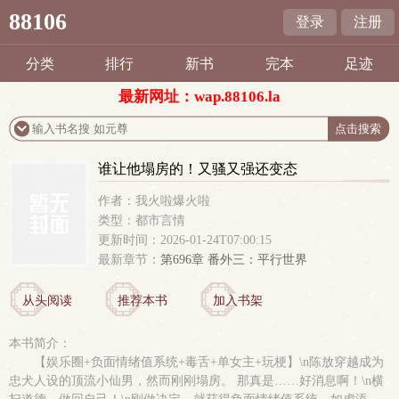
88106
登录
注册
分类
排行
新书
完本
足迹
最新网址：wap.88106.la
谁让他塌房的！又骚又强还变态
作者：我火啦爆火啦
类型：都市言情
更新时间：2026-01-24T07:00:15
最新章节：
第696章 番外三：平行世界
从头阅读
推荐本书
加入书架
本书简介：
【娱乐圈+负面情绪值系统+毒舌+单女主+玩梗】\n陈放穿越成为
忠犬人设的顶流小仙男，然而刚刚塌房。 那真是……好消息啊！\n横