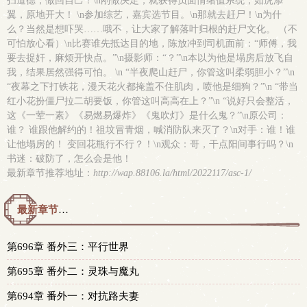
扫道德，做回自己！\n刚做决定，就获得负面情绪值系统，如虎添
翼，原地开大！ \n参加综艺，嘉宾选节目。\n那就去赶尸！\n为什
么？当然是想吓哭……哦不，让大家了解落叶归根的赶尸文化。 （不
可怕放心看）\n比赛谁先抵达目的地，陈放冲到司机面前：“师傅，我
要去捉奸，麻烦开快点。”\n摄影师：“？”\n本以为他是塌房后放飞自
我，结果居然强得可怕。 \n “半夜爬山赶尸，你管这叫柔弱胆小？”\n
“夜幕之下打铁花，漫天花火都掩盖不住肌肉，喷他是细狗？”\n “带当
红小花扮僵尸拉二胡要饭，你管这叫高高在上？”\n “说好只会整活，
这《一荤一素》《易燃易爆炸》《鬼吹灯》是什么鬼？”\n原公司：
谁？ 谁跟他解约的！祖坟冒青烟，喊消防队来灭了？\n对手：谁！谁
让他塌房的！ 变回花瓶行不行？！\n观众：哥，干点阳间事行吗？\n
书迷：破防了，怎么会是他！
最新章节推荐地址：
http://wap.88106.la/html/2022117/asc-1/
最新章节预览 更新时间：2026-01-24T07:00:15
第696章 番外三：平行世界
第695章 番外二：灵珠与魔丸
第694章 番外一：对抗路夫妻