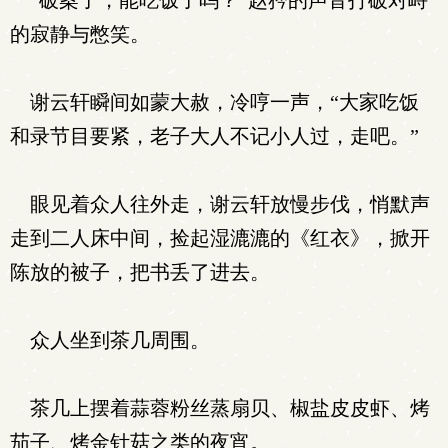
“破案了，能吃饭了吗？”赵矜的声音打破对峙
的寂静与憋笑。
谢云轩瞬间如蒙大赦，冷哼一声，“大家吃饭
和录节目要紧，老子大人不记小人过，走吧。”
眼见着众人往外走，谢云轩放慢步伐，悄默声
走到二人床中间，捡起湿漉漉的《红衣》，掀开
陈放的被子，把书丢了进去。
众人坐到茶几周围。
茶几上摆着蒜蓉粉丝蒸扇贝、椒盐皮皮虾、烤
茄子、烤金针菇之类的夜宵。