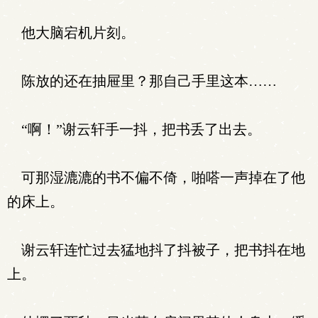
他大脑宕机片刻。
陈放的还在抽屉里？那自己手里这本……
“啊！”谢云轩手一抖，把书丢了出去。
可那湿漉漉的书不偏不倚，啪嗒一声掉在了他
的床上。
谢云轩连忙过去猛地抖了抖被子，把书抖在地
上。