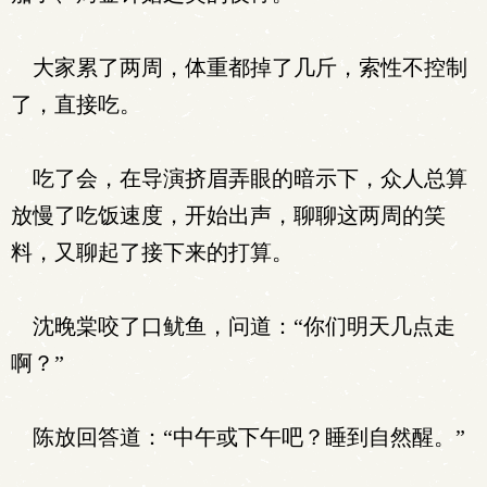
大家累了两周，体重都掉了几斤，索性不控制
了，直接吃。
吃了会，在导演挤眉弄眼的暗示下，众人总算
放慢了吃饭速度，开始出声，聊聊这两周的笑
料，又聊起了接下来的打算。
沈晚棠咬了口鱿鱼，问道：“你们明天几点走
啊？”
陈放回答道：“中午或下午吧？睡到自然醒。”