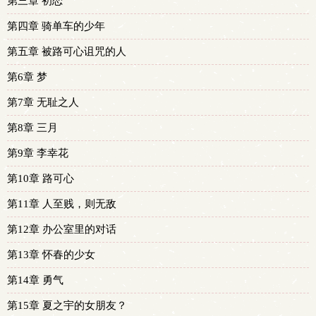
第三章 初恋
第四章 骑单车的少年
第五章 被路可心诅咒的人
第6章 梦
第7章 无耻之人
第8章 三月
第9章 李幸花
第10章 路可心
第11章 人至贱，则无敌
第12章 办公室里的对话
第13章 怀春的少女
第14章 勇气
第15章 夏之宇的女朋友？