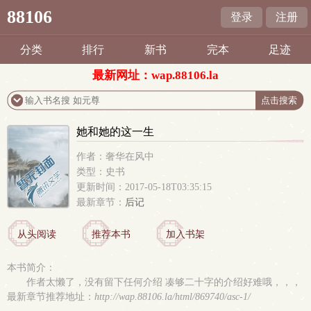
88106
登录
注册
分类
排行
新书
完本
足迹
最新网址：wap.88106.la
她和她的这一生
作者：奢华在风中
类型：史书
更新时间：2017-05-18T03:35:15
最新章节：
后记
从头阅读
推荐本书
加入书架
本书简介：
作者太懒了，没有留下任何介绍 凑够二十字的介绍好难哦，，，
最新章节推荐地址：
http://wap.88106.la/html/869740/asc-1/