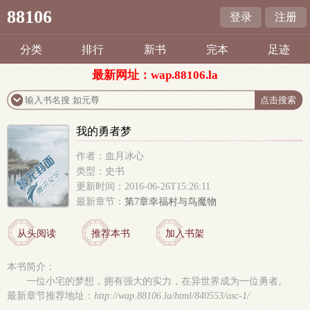
88106
登录
注册
分类
排行
新书
完本
足迹
最新网址：wap.88106.la
我的勇者梦
作者：血月冰心
类型：史书
更新时间：2016-06-26T15:26:11
最新章节：
第7章幸福村与鸟魔物
从头阅读
推荐本书
加入书架
本书简介：
一位小宅的梦想，拥有强大的实力，在异世界成为一位勇者。
最新章节推荐地址：
http://wap.88106.la/html/840553/asc-1/