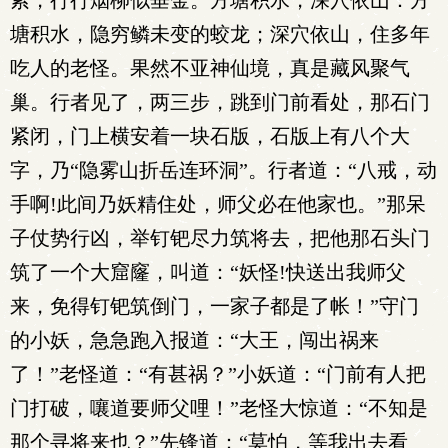
索，行行烟柳似垂金。方塘积水，深穴依山：方
塘积水，隐穷鳞未变的蛟龙；深穴依山，住多年
吃人的老怪。果然不亚神仙境，真是藏风聚气
巢。行者见了，两三步，跳到门前看处，那石门
紧闭，门上横安着一块石版，石版上有八个大
字，乃“隐雾山折岳连环洞”。行者道：“八戒，动
手啊!此间乃妖精住处，师父必在他家也。”那呆
子仗势行凶，举钉钯尽力筑将去，把他那石头门
筑了一个大窟窿，叫道：“妖怪!快送出我师父
来，免得钉钯筑倒门，一家子都是了帐！”守门
的小妖，急急跑入报道：“大王，闯出祸来
了！”老怪道：“有甚祸？”小妖道：“门前有人把
门打破，嚷道要师父哩！”老怪大惊道：“不知是
那个寻将来也？”先锋道：“莫怕，等我出去看