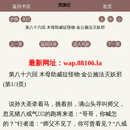
西游记
返回书页
首页
护眼
关灯
大
中
小
第八十六回 木母助威征怪物 金公施法灭妖邪
上一章
返回目录
进入书架
下一章
最新网址：wap.88106.la
第八十六回 木母助威征怪物 金公施法灭妖邪
(第1/3页)
说孙大圣牵着马，挑着担，满山头寻叫师父，
忽见猪八戒气的跑将来道：“哥哥，你喊怎
的？”行者道：“师父不见了，你可曾看见？”八戒