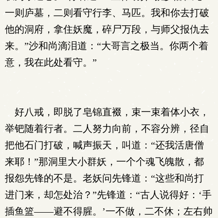
一则庐墓，二则看守行李、马匹。我和你去打破
他的洞府，拿住妖魔，碎尸万段，与师父报仇去
来。”沙和尚滴泪道：“大哥言之极当。你两个着
意，我在此处看守。”
好八戒，即脱了皂锦直裰，束一束着体小衣，
举钯随着行者。二人努力向前，不容分辨，径自
把他石门打破，喊声振天，叫道：“还我活唐僧
来耶！”那洞里大小群妖，一个个魂飞魄散，都
报怨先锋的不是。老妖问先锋道：“这些和尚打
进门来，却怎处治？”先锋道：“古人说得好：‘手
插鱼篮——避不得腥。’一不做，二不休；左右帅