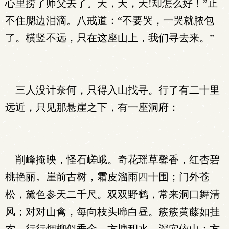
心里捞了师父去了。天，天，天!却怎么好！”止
不住腮边泪滴。八戒道：“不要哭，一哭就脓包
了。横竖不远，只在这座山上，我们寻去来。”
三人没计奈何，只得入山找寻。行了有二十里
远近，只见那悬崖之下，有一座洞府：
削峰掩映，怪石嵯峨。奇花瑶草馨香，红杏碧
桃艳丽。崖前古树，霜皮溜雨四十围；门外苍
松，黛色参天二千尺。双双野鹤，常来洞口舞清
风；对对山禽，每向枝头啼白昼。簇簇黄藤如挂