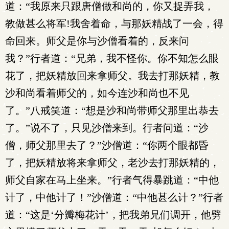
道：“我原来只跟唐僧做和尚的，你又捉弄我，
教做甚么将军!我舍着命，与那妖精战了一会，得
命回来。师父是你与沙僧看着的，反来问
我？”行者道：“兄弟，我不怪你。你不知怎么眼
花了，把妖精放回来拿师父。我去打那妖精，教
沙和尚看着师父的，如今连沙和尚也不见
了。”八戒笑道：“想是沙和尚带师父那里出恭去
了。”说不了，只见沙僧来到。行者问道：“沙
僧，师父那里去了？”沙僧道：“你两个眼都昏
了，把妖精放将来拿师父，老沙去打那妖精的，
师父自家在马上坐来。”行者气得暴跳道：“中他
计了，中他计了！”沙僧道：“中他甚么计？”行者
道：“这是‘分瓣梅花计’，把我弟兄们调开，他劈