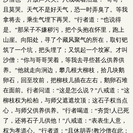
且莫哭。天气不是好天气，恐一时弄臭了。等我
拿将去，乘生气埋下再哭。”行者道：“也说得
是。”那呆子不嫌秽污，把个头抱在怀里，跑上
山崖。向阳处，寻了个藏风聚气的所在，取钉钯
筑了一个坑，把头埋了；又筑起一个坟冢。才叫
沙僧：“你与哥哥哭着，等我去寻些甚么供养供
养。”他就走向涧边，攀几根大柳枝，拾几块鹅
卵石，回至坟前，把柳枝儿插在左右，鹅卵石堆
在面前。行者问道：“这是怎么说？”八戒道：“这
柳枝权为松柏，与师父遮遮坟顶；这石子权当点
心，与师父供养供养。”行者喝道：“夯货!人已死
了，还将石子儿供他！”八戒道：“表表生人意，
权为孝道心。”行者道：“且休胡弄!教沙僧在此：