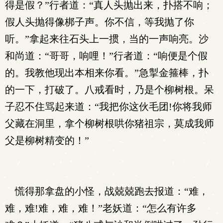
得是假？”行者道：“真人头抛出来，扑搭不响；
假人头抛得像梆子声。你不信，等我抛了你
听。”拿起来往石头上一掼，当的一声响亮。沙
和尚道：“哥哥，响哩！”行者道：“响便是个假
的。我教他现出本相来你看。”急掣金箍棒，扑
的一下，打破了。八戒看时，乃是个柳树根。呆
子忍不住骂起来道：“我把你这伙毛团!你将我师
父藏在洞里，拿个柳树根哄你猪祖宗，莫成我师
父是柳树精变的！”
慌得那拿盘的小怪，战兢兢跑去报道：“难，
难，难!难，难，难！”老妖道：“怎么有许多