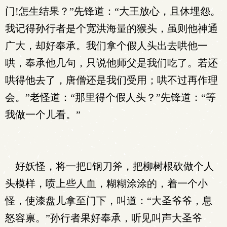
门!怎生结果？”先锋道：“大王放心，且休埋怨。
我记得孙行者是个宽洪海量的猴头，虽则他神通
广大，却好奉承。我们拿个假人头出去哄他一
哄，奉承他几句，只说他师父是我们吃了。若还
哄得他去了，唐僧还是我们受用；哄不过再作理
会。”老怪道：“那里得个假人头？”先锋道：“等
我做一个儿看。”
好妖怪，将一把钢刀斧，把柳树根砍做个人
头模样，喷上些人血，糊糊涂涂的，着一个小
怪，使漆盘儿拿至门下，叫道：“大圣爷爷，息
怒容禀。”孙行者果好奉承，听见叫声大圣爷