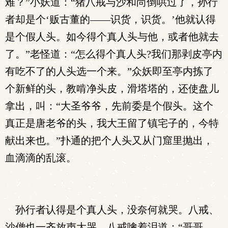
难？”小妖道：“猪八戒与沙和尚倒哄过了，孙行
者却是个‘贩古董的——识货，识货。’他就认得
是个假人头。如今得个真人头与他，或者他就去
了。”老怪道：“怎么得个真人头?我们那剥皮亭内
有吃不了的人头选一个来。”众妖即至亭内拣了
个新鲜的头，教啃净头皮，滑塔塔的，还使盘儿
拿出，叫：“大圣爷爷，先前委是个假头。这个
真正是唐老爷的头，我大王留了镇宅子的，今特
献出来也。”扑通的把个人头又从门窟里抛出，
血滴滴的乱滚。
孙行者认得是个真人头，没奈何就哭。八戒、
沙僧也一齐放声大哭。八戒噙着泪道：“哥哥，