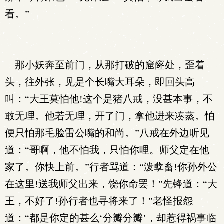
看。”
那小妖奔至前门，从那打破的窟窿处，歪着
头，往外张，见是个长嘴大耳朵，即回头高
叫：“大王莫怕他!这个是猪八戒，没甚本事，不
敢无理。他若无理，开了门，拿他进来凑蒸。怕
便只怕那毛脸雷公嘴的和尚。”八戒在外边听见
道：“哥啊，他不怕我，只怕你哩。师父定在他
家了。你快上前。”行者骂道：“泼孽畜!你孙外公
在这里!送我师父出来，饶你命罢！”先锋道：“大
王，不好了!孙行者也寻将来了！”老怪报怨
道：“都是你定的甚么‘分瓣分瓣’，却惹得祸事临