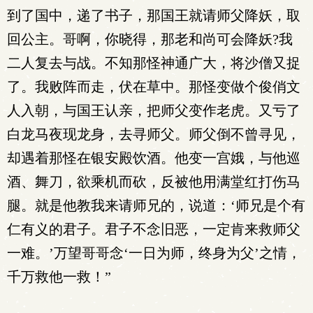
到了国中，递了书子，那国王就请师父降妖，取
回公主。哥啊，你晓得，那老和尚可会降妖?我
二人复去与战。不知那怪神通广大，将沙僧又捉
了。我败阵而走，伏在草中。那怪变做个俊俏文
人入朝，与国王认亲，把师父变作老虎。又亏了
白龙马夜现龙身，去寻师父。师父倒不曾寻见，
却遇着那怪在银安殿饮酒。他变一宫娥，与他巡
酒、舞刀，欲乘机而砍，反被他用满堂红打伤马
腿。就是他教我来请师兄的，说道：‘师兄是个有
仁有义的君子。君子不念旧恶，一定肯来救师父
一难。’万望哥哥念‘一日为师，终身为父’之情，
千万救他一救！”