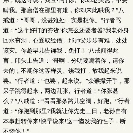
弟，既这等说，我且不打你。你却老实说，不要
瞒我。那唐僧在那里有难，你却来此哄我？”八
戒道：“哥哥，没甚难处，实是想你。”行者骂
道：“这个好打的夯货!你怎么还要者嚣?我老孙身
回水帘洞，心逐取经僧。那师父步步有难，处处
该灾。你趁早儿告诵我，免打！”八戒闻得此
言，叩头上告道：“哥啊，分明要瞒着你，请你
去的；不期你这等样灵。饶我打，放我起来说
罢。”行者道：“也罢，起来说。”众猴撒开手，那
呆子跳得起来，两边乱张。行者道：“你张甚
么？”八戒道：“看看那条路儿空阔，好跑。”行者
道：“你跑到那里?我就让你先走三日，老孙自有
本事赶转你来!快早说来!这一恼发我的性子，断
不饶你！”