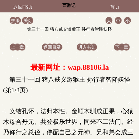
西游记
返回书页
首页
护眼
关灯
大
中
小
第三十一回 猪八戒义激猴王 孙行者智降妖怪
上一章
返回目录
进入书架
下一章
最新网址：wap.88106.la
第三十一回 猪八戒义激猴王 孙行者智降妖怪
(第1/3页)
义结孔怀，法归本性。金顺木驯成正果，心猿
木母合丹元。共登极乐世界，同来不二法门。经
乃修行之总径，佛配自己之元神。兄和弟会成三