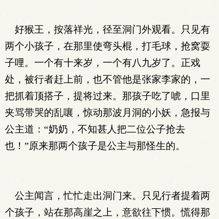
好猴王，按落祥光，径至洞门外观看。只见有
两个小孩子，在那里使弯头棍，打毛球，抢窝耍
子哩。一个有十来岁，一个有八九岁了。正戏
处，被行者赶上前，也不管他是张家李家的，一
把抓着顶搭子，提将过来。那孩子吃了唬，口里
夹骂带哭的乱嚷，惊动那波月洞的小妖，急报与
公主道：“奶奶，不知甚人把二位公子抢去
也！”原来那两个孩子是公主与那怪生的。
公主闻言，忙忙走出洞门来。只见行者提着两
个孩子，站在那高崖之上，意欲往下惯。慌得那