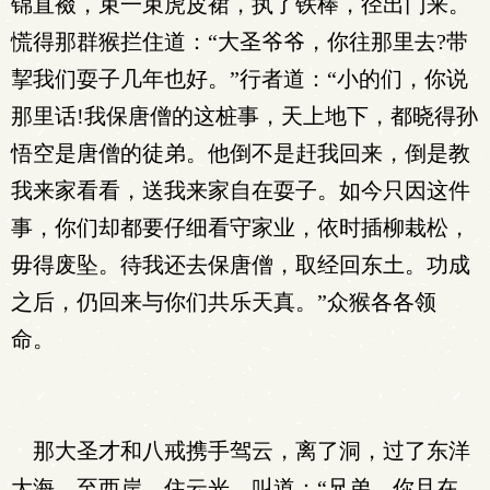
锦直裰，束一束虎皮裙，执了铁棒，径出门来。
慌得那群猴拦住道：“大圣爷爷，你往那里去?带
挈我们耍子几年也好。”行者道：“小的们，你说
那里话!我保唐僧的这桩事，天上地下，都晓得孙
悟空是唐僧的徒弟。他倒不是赶我回来，倒是教
我来家看看，送我来家自在耍子。如今只因这件
事，你们却都要仔细看守家业，依时插柳栽松，
毋得废坠。待我还去保唐僧，取经回东土。功成
之后，仍回来与你们共乐天真。”众猴各各领
命。
那大圣才和八戒携手驾云，离了洞，过了东洋
大海，至西岸，住云光，叫道：“兄弟，你且在