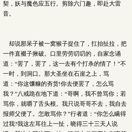
契，妖与魔色应五行。剪除六门趣，即赴大雷
音。
却说那呆子被一窝猴子捉住了，扛抬扯拉，把
一件直裰子揪破。口里劳劳叨叨的，自家念诵
道：“罢了，罢了，这一去有个打杀的情了！”不
一时，到洞口。那大圣坐在石崖之上，骂
道：“你这馕糠的夯货!你去便罢了，怎么骂
我？”八戒跪在地下道：“哥啊，我不曾骂你；若
骂你，就嚼了舌头根。我只说哥哥不去，我自去
报师父便了。怎敢骂你？”行者道：“你怎么瞒得
过我?我这左耳往上一扯，晓得三十三天人说