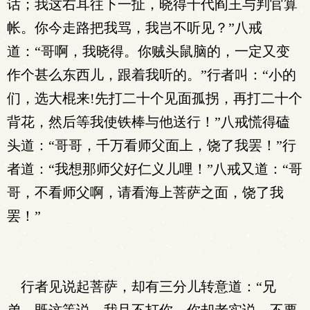
话；我这右耳往下一扯，晓得十代阎王与判官算
帐。你今走路把我骂，我岂不听见？”八戒
道：“哥啊，我晓得。你贼头鼠脑的，一定又变
作个甚么东西儿，跟着我听的。”行者叫：“小的
们，选大棍来!先打二十个见面孤拐，再打二十个
背花，然后等我使铁棒与他送行！”八戒慌得磕
头道：“哥哥，千万看师父面上，饶了我罢！”行
者道：“我想那师父好仁义儿哩！”八戒又道：“哥
哥，不看师父啊，请看海上菩萨之面，饶了我
罢！”
行者见说起菩萨，却有三分儿转意道：“兄