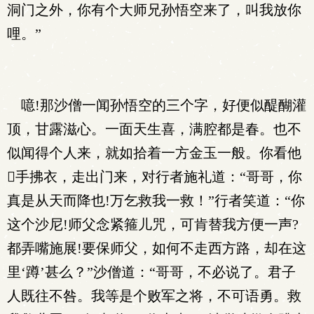
洞门之外，你有个大师兄孙悟空来了，叫我放你
哩。”
噫!那沙僧一闻孙悟空的三个字，好便似醍醐灌
顶，甘露滋心。一面天生喜，满腔都是春。也不
似闻得个人来，就如拾着一方金玉一般。你看他
手拂衣，走出门来，对行者施礼道：“哥哥，你
真是从天而降也!万乞救我一救！”行者笑道：“你
这个沙尼!师父念紧箍儿咒，可肯替我方便一声?
都弄嘴施展!要保师父，如何不走西方路，却在这
里‘蹲’甚么？”沙僧道：“哥哥，不必说了。君子
人既往不咎。我等是个败军之将，不可语勇。救