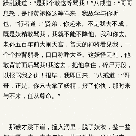
躁乱跳道：“是那个敢这等骂我！”八戒道：“哥哥
息怒，是那黄袍怪这等骂来，我故学与你听
也。”行者道：“贤弟，你起来。不是我去不成，
既是妖精敢骂我，我就不能不降他。我和你去。
老孙五百年前大闹天宫，普天的神将看见我，一
个个控背躬身，口口称呼大圣。这妖怪无礼，他
敢背前面后骂我!我这去，把他拿住，碎尸万段，
以报骂我之仇！报毕，我即回来。”八戒道：“哥
哥，正是。你只去拿了妖精，报了你仇，那时来
与不来，任从尊命。”
那猴才跳下崖，撞入洞里，脱了妖衣，整一整