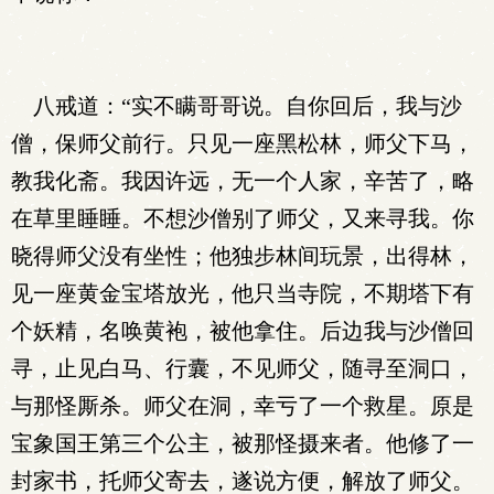
八戒道：“实不瞒哥哥说。自你回后，我与沙
僧，保师父前行。只见一座黑松林，师父下马，
教我化斋。我因许远，无一个人家，辛苦了，略
在草里睡睡。不想沙僧别了师父，又来寻我。你
晓得师父没有坐性；他独步林间玩景，出得林，
见一座黄金宝塔放光，他只当寺院，不期塔下有
个妖精，名唤黄袍，被他拿住。后边我与沙僧回
寻，止见白马、行囊，不见师父，随寻至洞口，
与那怪厮杀。师父在洞，幸亏了一个救星。原是
宝象国王第三个公主，被那怪摄来者。他修了一
封家书，托师父寄去，遂说方便，解放了师父。