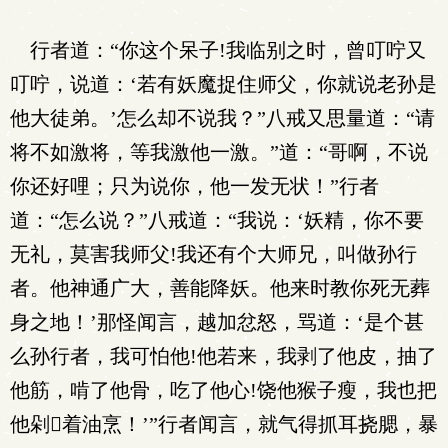
行者道：“你这个呆子!我临别之时，曾叮咛又
叮咛，说道：‘若有妖魔捉住师父，你就说老孙是
他大徒弟。’怎么却不说我？”八戒又思量道：“请
将不如激将，等我激他一激。”道：“哥啊，不说
你还好哩；只为说你，他一发无状！”行者
道：“怎么说？”八戒道：“我说：‘妖精，你不要
无礼，莫害我师父!我还有个大师兄，叫做孙行
者。他神通广大，善能降妖。他来时教你死无葬
身之地！’那怪闻言，越加忿怒，骂道：‘是个甚
么孙行者，我可怕他!他若来，我剥了他皮，抽了
他筋，啃了他骨，吃了他心!饶他猴子瘦，我也把
他剁着油烹！’”行者闻言，就气得抓耳挠腮，暴