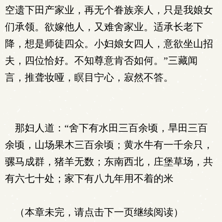
空遗下田产家业，再无个眷族亲人，只是我娘女
们承领。欲嫁他人，又难舍家业。适承长老下
降，想是师徒四众。小妇娘女四人，意欲坐山招
夫，四位恰好。不知尊意肯否如何。”三藏闻
言，推聋妆哑，瞑目宁心，寂然不答。
那妇人道：“舍下有水田三百余顷，旱田三百
余顷，山场果木三百余顷；黄水牛有一千余只，
骡马成群，猪羊无数；东南西北，庄堡草场，共
有六七十处；家下有八九年用不着的米
（本章未完，请点击下一页继续阅读）