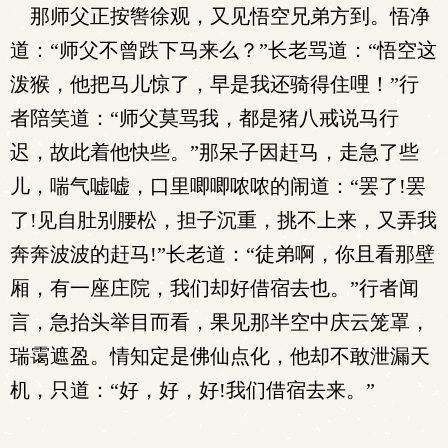
那师父正按辔徐观，又见悟空兄弟方到。悟净
道：“师父不曾跌下马来么？”长老骂道：“悟空这
泼猴，他把马儿惊了，早是我还骑得住哩！”行
者陪笑道：“师父莫骂我，都是猪八戒说马行
迟，故此着他快些。”那呆子因赶马，走急了些
儿，喘气嘘嘘，口里唧唧哝哝的闹道：“罢了!罢
了!见自肚别腰松，担子沉重，挑不上来，又弄我
奔奔波波的赶马!”长老道：“徒弟啊，你且看那壁
厢，有一座庄院，我们却好借宿去也。”行者闻
言，急抬头举目而看，果见那半空中庆云笼罩，
瑞霭遮盈。情知定是佛仙点化，他却不敢泄漏天
机，只道：“好，好，好!我们借宿去来。”