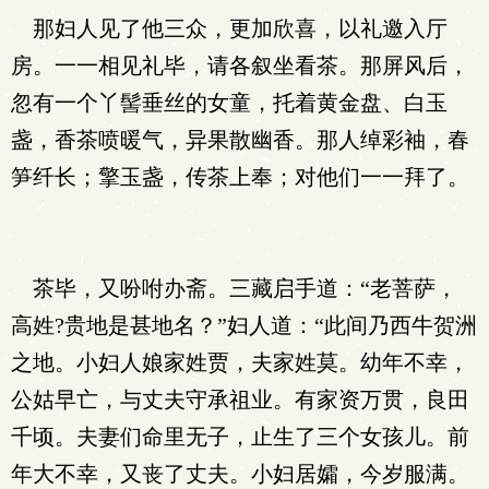
那妇人见了他三众，更加欣喜，以礼邀入厅
房。一一相见礼毕，请各叙坐看茶。那屏风后，
忽有一个丫髻垂丝的女童，托着黄金盘、白玉
盏，香茶喷暖气，异果散幽香。那人绰彩袖，春
笋纤长；擎玉盏，传茶上奉；对他们一一拜了。
茶毕，又吩咐办斋。三藏启手道：“老菩萨，
高姓?贵地是甚地名？”妇人道：“此间乃西牛贺洲
之地。小妇人娘家姓贾，夫家姓莫。幼年不幸，
公姑早亡，与丈夫守承祖业。有家资万贯，良田
千顷。夫妻们命里无子，止生了三个女孩儿。前
年大不幸，又丧了丈夫。小妇居孀，今岁服满。