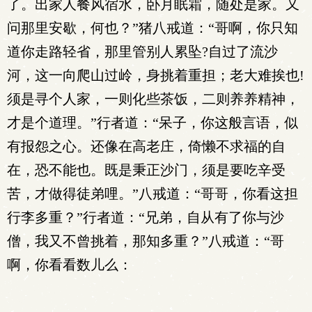
了。出家人餐风宿水，卧月眠霜，随处是家。又
问那里安歇，何也？”猪八戒道：“哥啊，你只知
道你走路轻省，那里管别人累坠?自过了流沙
河，这一向爬山过岭，身挑着重担；老大难挨也!
须是寻个人家，一则化些茶饭，二则养养精神，
才是个道理。”行者道：“呆子，你这般言语，似
有报怨之心。还像在高老庄，倚懒不求福的自
在，恐不能也。既是秉正沙门，须是要吃辛受
苦，才做得徒弟哩。”八戒道：“哥哥，你看这担
行李多重？”行者道：“兄弟，自从有了你与沙
僧，我又不曾挑着，那知多重？”八戒道：“哥
啊，你看看数儿么：