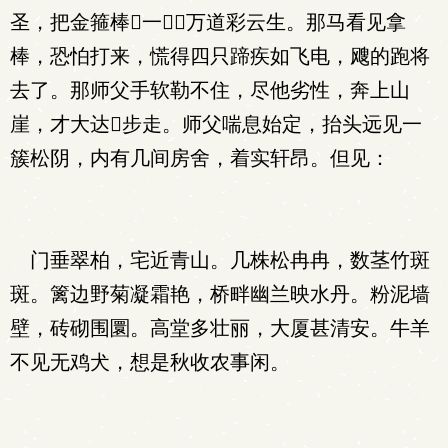
圣，把金箍棒一，万道彩云生。那马看见拿
棒，恐怕打来，慌得四只蹄疾如飞电，飕的跑将
去了。那师父手软勒不住，尽他劣性，奔上山
崖，才大达步走。师父喘息始定，抬头远见一
簇松阴，内有几间房舍，着实轩昂。但见：
门垂翠柏，宅近青山。几株松冉冉，数茎竹斑
斑。篱边野菊凝霜艳，桥畔幽兰映水丹。粉泥墙
壁，砖砌围圜。高堂多壮丽，大厦甚清安。牛羊
不见无鸡犬，想是秋收农事闲。