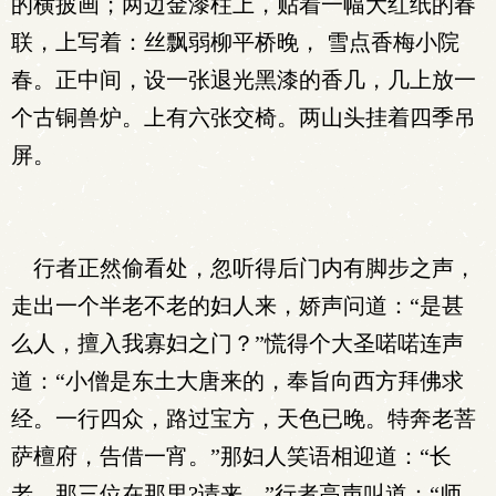
的横披画；两边金漆柱上，贴着一幅大红纸的春
联，上写着：丝飘弱柳平桥晚， 雪点香梅小院
春。正中间，设一张退光黑漆的香几，几上放一
个古铜兽炉。上有六张交椅。两山头挂着四季吊
屏。
行者正然偷看处，忽听得后门内有脚步之声，
走出一个半老不老的妇人来，娇声问道：“是甚
么人，擅入我寡妇之门？”慌得个大圣喏喏连声
道：“小僧是东土大唐来的，奉旨向西方拜佛求
经。一行四众，路过宝方，天色已晚。特奔老菩
萨檀府，告借一宵。”那妇人笑语相迎道：“长
老，那三位在那里?请来。”行者高声叫道：“师