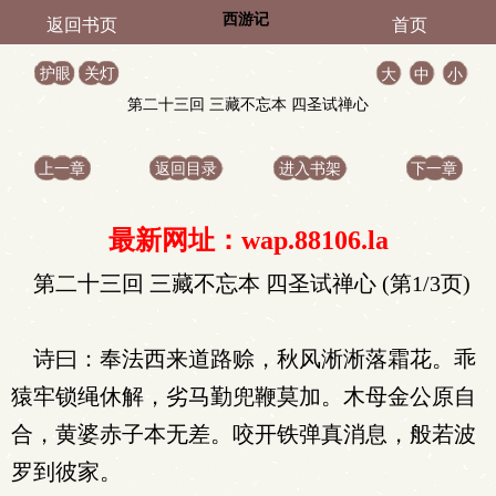
西游记
返回书页
首页
护眼
关灯
大
中
小
第二十三回 三藏不忘本 四圣试禅心
上一章
返回目录
进入书架
下一章
最新网址：wap.88106.la
第二十三回 三藏不忘本 四圣试禅心 (第1/3页)
诗曰：奉法西来道路赊，秋风淅淅落霜花。乖
猿牢锁绳休解，劣马勤兜鞭莫加。木母金公原自
合，黄婆赤子本无差。咬开铁弹真消息，般若波
罗到彼家。