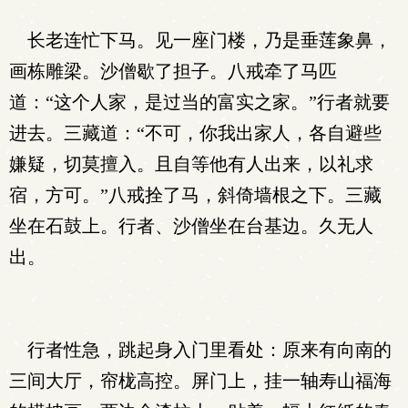
长老连忙下马。见一座门楼，乃是垂莲象鼻，
画栋雕梁。沙僧歇了担子。八戒牵了马匹
道：“这个人家，是过当的富实之家。”行者就要
进去。三藏道：“不可，你我出家人，各自避些
嫌疑，切莫擅入。且自等他有人出来，以礼求
宿，方可。”八戒拴了马，斜倚墙根之下。三藏
坐在石鼓上。行者、沙僧坐在台基边。久无人
出。
行者性急，跳起身入门里看处：原来有向南的
三间大厅，帘栊高控。屏门上，挂一轴寿山福海