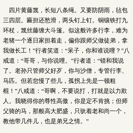
四片黄藤篾，长短八条绳。又要防阴雨，毡包
三四层。匾担还愁滑，两头钉上钉。铜镶铁打九
环杖，篾丝藤缠大斗篷。似这般许多行李，难为
老猪一个逐日家担着走，偏你跟师父做徒弟，拿
我做长工！”行者笑道：“呆子，你和谁说哩？”八
戒道：“哥哥，与你说哩。”行者道：“错和我说
了。老孙只管师父好歹，你与沙僧，专管行李、
马匹。但若怠慢了些儿，孤拐上先是一顿粗
棍！”八戒道：“哥啊，不要说打，打就是以力欺
人。我晓得你的尊性高傲，你是定不肯挑；但师
父骑的马，那般高大肥盛，只驮着老和尚一个，
教他带几件儿，也是弟兄之情。”