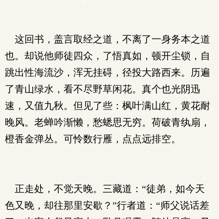
这回书，盖言取经之道，不离了一身务本之道
也。却说他师徒四众，了悟真如，顿开尘锁，自
跳出性海流沙，浑无挂碍，径投大路西来。历遍
了青山绿水，看不尽野草闲花。真个也光阴迅
速，又值九秋。但见了些：枫叶满山红，黄花耐
晚风。老蝉吟渐懒，愁蟋思无穷。荷破青纨扇，
橙香金弹丛。可怜数行雁，点点远排空。
正走处，不觉天晚。三藏道：“徒弟，如今天
色又晚，却往那里安歇？”行者道：“师父说话差