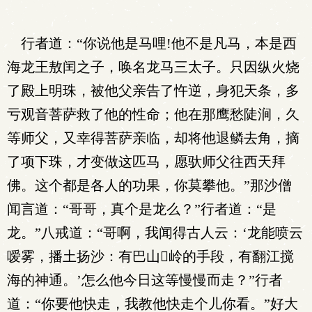
行者道：“你说他是马哩!他不是凡马，本是西
海龙王敖闰之子，唤名龙马三太子。只因纵火烧
了殿上明珠，被他父亲告了忤逆，身犯天条，多
亏观音菩萨救了他的性命；他在那鹰愁陡涧，久
等师父，又幸得菩萨亲临，却将他退鳞去角，摘
了项下珠，才变做这匹马，愿驮师父往西天拜
佛。这个都是各人的功果，你莫攀他。”那沙僧
闻言道：“哥哥，真个是龙么？”行者道：“是
龙。”八戒道：“哥啊，我闻得古人云：‘龙能喷云
嗳雾，播土扬沙：有巴山岭的手段，有翻江搅
海的神通。’怎么他今日这等慢慢而走？”行者
道：“你要他快走，我教他快走个儿你看。”好大