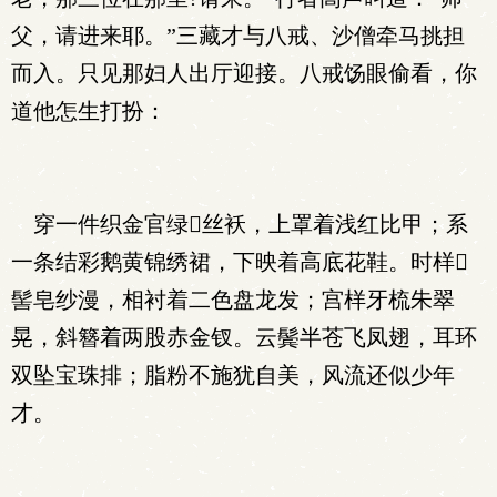
父，请进来耶。”三藏才与八戒、沙僧牵马挑担
而入。只见那妇人出厅迎接。八戒饧眼偷看，你
道他怎生打扮：
穿一件织金官绿丝袄，上罩着浅红比甲；系
一条结彩鹅黄锦绣裙，下映着高底花鞋。时样
髻皂纱漫，相衬着二色盘龙发；宫样牙梳朱翠
晃，斜簪着两股赤金钗。云鬓半苍飞凤翅，耳环
双坠宝珠排；脂粉不施犹自美，风流还似少年
才。