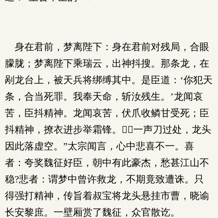
身在君前，梦离陛下：身在君前对残局，合眼
朦胧；梦离陛下乘瑞云，出神抖搜。那条龙，在
剐龙台上，被天兵将绑缚其中。是臣道：‘你犯天
条，合当死罪。我奉天命，斩汝残生。’龙闻哀
苦，臣抖精神。龙闻哀苦，伏爪收鳞甘受死；臣
抖精神，撩衣进步举霜锋。一声刀过处，龙头
因此落虚空。”太宗闻言，心中悲喜不一。喜
者：夸奖魏征好臣，朝中有此豪杰，愁甚江山不
稳?悲者：谓梦中曾许救龙，不期竟致遭诛。只
得强打精神，传旨着叔宝将龙头悬挂市曹，晓谕
长安黎庶。一壁厢赏了魏征，众官散讫。