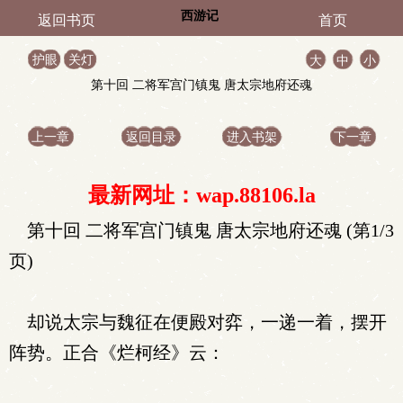
西游记
返回书页
首页
护眼
关灯
大
中
小
第十回 二将军宫门镇鬼 唐太宗地府还魂
上一章
返回目录
进入书架
下一章
最新网址：wap.88106.la
第十回 二将军宫门镇鬼 唐太宗地府还魂 (第1/3
页)
却说太宗与魏征在便殿对弈，一递一着，摆开
阵势。正合《烂柯经》云：