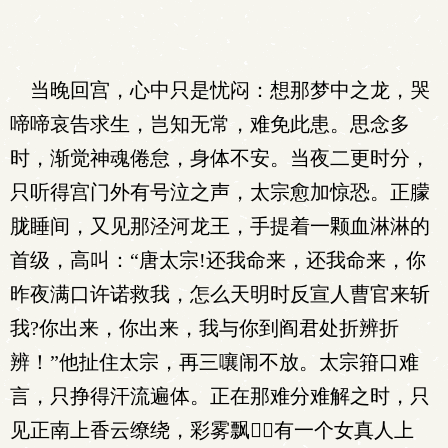
当晚回宫，心中只是忧闷：想那梦中之龙，哭
啼啼哀告求生，岂知无常，难免此患。思念多
时，渐觉神魂倦怠，身体不安。当夜二更时分，
只听得宫门外有号泣之声，太宗愈加惊恐。正朦
胧睡间，又见那泾河龙王，手提着一颗血淋淋的
首级，高叫：“唐太宗!还我命来，还我命来，你
昨夜满口许诺救我，怎么天明时反宣人曹官来斩
我?你出来，你出来，我与你到阎君处折辨折
辨！”他扯住太宗，再三嚷闹不放。太宗箝口难
言，只挣得汗流遍体。正在那难分难解之时，只
见正南上香云缭绕，彩雾飘，有一个女真人上