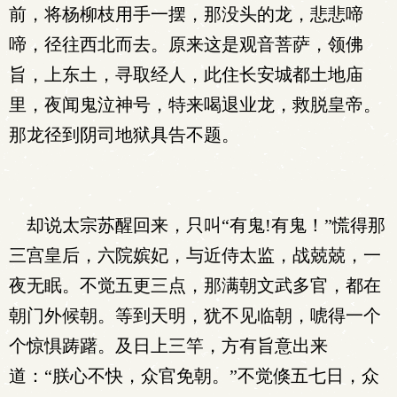
前，将杨柳枝用手一摆，那没头的龙，悲悲啼
啼，径往西北而去。原来这是观音菩萨，领佛
旨，上东土，寻取经人，此住长安城都土地庙
里，夜闻鬼泣神号，特来喝退业龙，救脱皇帝。
那龙径到阴司地狱具告不题。
却说太宗苏醒回来，只叫“有鬼!有鬼！”慌得那
三宫皇后，六院嫔妃，与近侍太监，战兢兢，一
夜无眠。不觉五更三点，那满朝文武多官，都在
朝门外候朝。等到天明，犹不见临朝，唬得一个
个惊惧踌躇。及日上三竿，方有旨意出来
道：“朕心不快，众官免朝。”不觉倏五七日，众