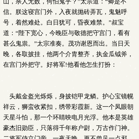
山，杀人无数，何怕鬼乎？”太宗道：“卿是不
信。朕这寝宫门外，入夜就抛砖弄瓦，鬼魅呼
号，着然难处。白日犹可，昏夜难禁。”叔宝
道：“陛下宽心，今晚臣与敬德把守宫门，看有
甚么鬼祟。”太宗准奏。茂功谢恩而出。当日天
晚，各取披挂，他两个介胄整齐，执金瓜钺斧，
在宫门外把守。好将军!他看他怎生打扮：
头戴金盔光烁烁，身披铠甲龙鳞。护心宝镜幌
祥云，狮蛮收紧扣，绣带彩霞新。这一个凤眼朝
天星斗怕，那一个环睛映电月光浮。他本是英雄
豪杰旧勋臣，只落得千年称户尉，万古作门神。
二将军侍立门旁，一夜天晚，更不曾见一点邪