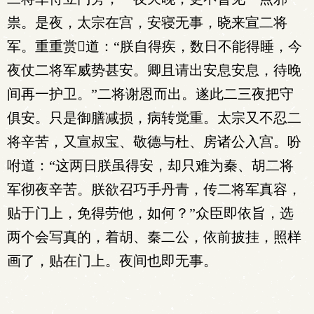
祟。是夜，太宗在宫，安寝无事，晓来宣二将
军。重重赏道：“朕自得疾，数日不能得睡，今
夜仗二将军威势甚安。卿且请出安息安息，待晚
间再一护卫。”二将谢恩而出。遂此二三夜把守
俱安。只是御膳减损，病转觉重。太宗又不忍二
将辛苦，又宣叔宝、敬德与杜、房诸公入宫。吩
咐道：“这两日朕虽得安，却只难为秦、胡二将
军彻夜辛苦。朕欲召巧手丹青，传二将军真容，
贴于门上，免得劳他，如何？”众臣即依旨，选
两个会写真的，着胡、秦二公，依前披挂，照样
画了，贴在门上。夜间也即无事。