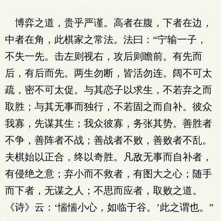
博弈之道，贵乎严谨。高者在腹，下者在边，
中者在角，此棋家之常法。法曰：“宁输一子，
不失一先。击左则视右，攻后则瞻前。有先而
后，有后而先。两生勿断，皆活勿连。阔不可太
疏，密不可太促。与其恋子以求生，不若弃之而
取胜；与其无事而独行，不若固之而自补。彼众
我寡，先谋其生；我众彼寡，务张其势。善胜者
不争，善阵者不战；善战者不败，善败者不乱。
夫棋始以正合，终以奇胜。凡敌无事而自补者，
有侵绝之意；弃小而不救者，有图大之心；随手
而下者，无谋之人；不思而应者，取败之道。
《诗》云：‘惴惴小心，如临于谷。’此之谓也。”