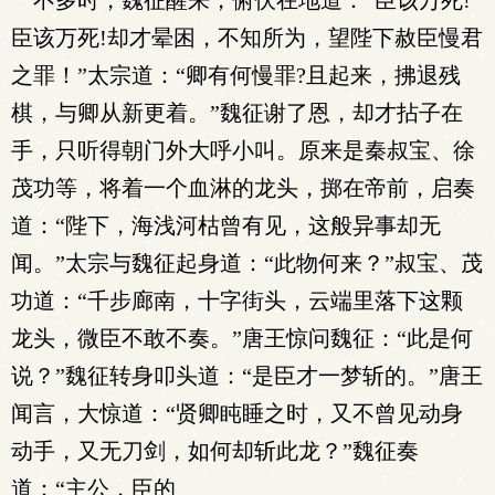
不多时，魏征醒来，俯伏在地道：“臣该万死!
臣该万死!却才晕困，不知所为，望陛下赦臣慢君
之罪！”太宗道：“卿有何慢罪?且起来，拂退残
棋，与卿从新更着。”魏征谢了恩，却才拈子在
手，只听得朝门外大呼小叫。原来是秦叔宝、徐
茂功等，将着一个血淋的龙头，掷在帝前，启奏
道：“陛下，海浅河枯曾有见，这般异事却无
闻。”太宗与魏征起身道：“此物何来？”叔宝、茂
功道：“千步廊南，十字街头，云端里落下这颗
龙头，微臣不敢不奏。”唐王惊问魏征：“此是何
说？”魏征转身叩头道：“是臣才一梦斩的。”唐王
闻言，大惊道：“贤卿盹睡之时，又不曾见动身
动手，又无刀剑，如何却斩此龙？”魏征奏
道：“主公，臣的