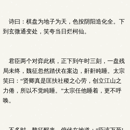
诗曰：棋盘为地子为天，色按阴阳造化全。下
到玄微通变处，笑夸当日烂柯仙。
君臣两个对弈此棋，正下到午时三刻，一盘残
局未终，魏征忽然踏伏在案边，鼾鼾盹睡。太宗
笑曰：“贤卿真是匡扶社稷之心劳，创立江山之
力倦，所以不觉盹睡。”太宗任他睡着，更不呼
唤。