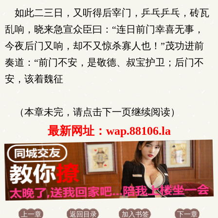
如此二三日，又听得后宰门，乒乓乒乓，砖瓦
乱响，晓来急宣众臣曰：“连日前门幸喜无事，
今夜后门又响，却不又惊杀寡人也！”茂功进前
奏道：“前门不安，是敬德、叔宝护卫；后门不
安，该着魏征
（本章未完，请点击下一页继续阅读）
最新网址：wap.88106.la
上一章
返回目录
加入书签
下一章