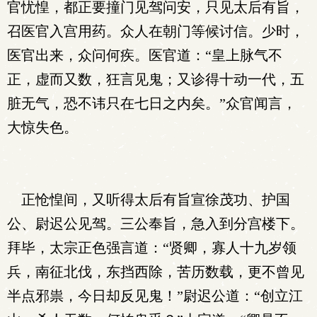
官忧惶，都正要撞门见驾问安，只见太后有旨，
召医官入宫用药。众人在朝门等候讨信。少时，
医官出来，众问何疾。医官道：“皇上脉气不
正，虚而又数，狂言见鬼；又诊得十动一代，五
脏无气，恐不讳只在七日之内矣。”众官闻言，
大惊失色。
正怆惶间，又听得太后有旨宣徐茂功、护国
公、尉迟公见驾。三公奉旨，急入到分宫楼下。
拜毕，太宗正色强言道：“贤卿，寡人十九岁领
兵，南征北伐，东挡西除，苦历数载，更不曾见
半点邪祟，今日却反见鬼！”尉迟公道：“创立江