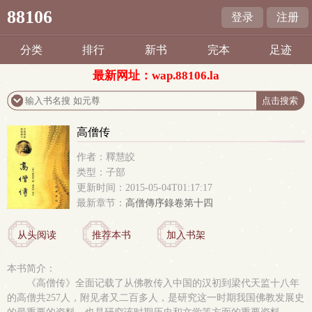
88106
登录
注册
分类
排行
新书
完本
足迹
最新网址：wap.88106.la
高僧传
作者：釋慧皎
类型：子部
更新时间：2015-05-04T01:17:17
最新章节：
高僧傳序錄卷第十四
从头阅读
推荐本书
加入书架
本书简介：
《高僧传》全面记载了从佛教传入中国的汉初到梁代天监十八年
的高僧共257人，附见者又二百多人，是研究这一时期我国佛教发展史