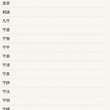
道原
精誠
九守
守虛
守無
守平
守易
守清
守真
守靜
守法
守弱
守樸