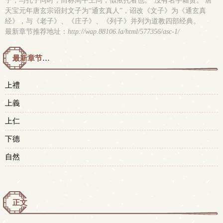
子，与孔子同时，而称周平王问，似依托者也。”没有名字籍贯。 唐
天宝元年唐玄宗诏封文子为“通玄真人”，诏改《文子》为《通玄真
经》，与《老子》、《庄子》、《列子》并列为道教四部经典。
最新章节推荐地址：
http://wap.88106.la/html/577356/asc-1/
最新章节预览 更新时间：2015-05-03T23:29:26
上禮
上義
上仁
下德
自然
正文