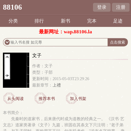
88106
登录
注册
分类
排行
新书
完本
足迹
最新网址：wap.88106.la
文子
作者：文子
类型：子部
更新时间：2015-05-03T23:29:26
最新章节：
上禮
从头阅读
推荐本书
加入书架
本书简介：
先秦时的道家书，后来唐代时成为道教的经典之一。 《汉书·艺
文志》道家类著录《文子》九篇，班固在其条文下只注明：“老子弟