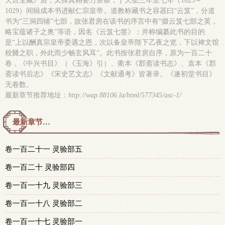
天宫宝藏》后，又择其精要万余条，于天圣三年至七年（1025～
1029）间辑成本书进献仁宗皇帝。道教称藏书之容器曰“云笈”，分道
书为“三洞四辅”七部，故张君房在该书的序言中有“掇云笈七部之英，
略宝蕴诸子之奥”等语，因名《云笈七签》；并称编纂此书的目的
是“上以酬真宗皇帝委遇之恩，次以备皇帝陛下乙夜之览，下以裨文馆
校雠之职，外此而少畅玄风耳”。此书按张君房自序，原为一百二十
卷，《中兴书目》（《玉海》引）、衢本《郡斋读书志》、袁本《郡
斋读书后志》《宋史艺文志》《文献通考》皆著录。《遂初堂书目》
无卷数。
最新章节推荐地址：
http://wap.88106.la/html/577345/asc-1/
最新章节预览 更新时间：2015-05-03T23:08:36
卷一百二十一 灵验部五
卷一百二十 灵验部四
卷一百一十九 灵验部三
卷一百一十八 灵验部二
卷一百一十七 灵验部一