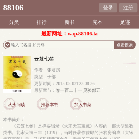
88106
登录
注册
分类
排行
新书
完本
足迹
最新网址：wap.88106.la
云笈七签
作者：张君房
类型：子部
更新时间：2015-05-03T23:08:36
最新章节：
卷一百二十一 灵验部五
从头阅读
推荐本书
加入书架
本书简介：
《云笈七签》是择要辑录《大宋天宫宝藏》内容的一部大型道教
类书。北宋天禧三年（1019），当时任著作佐郎的张君房编成《大宋