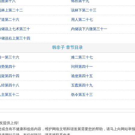
南面第十八
饰邪第十九
说林上第二十二
说林下第二十三
守道第二十六
用人第二十七
内储说上七术第三十
内储说下六微第三十一
外储说右上第三十四
韩非子 章节目录
难一第三十六
难二第三十七
难势第四十
问辩第四十一
说疑第四十四
诡使第四十五
八经第四十八
五蠹第四十九
人主第五十二
饬令第五十三
友提供上传!
处或含有不健康和低俗内容，维护网络文明和谐发展需要您的帮助，请马上向网站举
代表网站立场，有任何疑问，请直接联系作者。