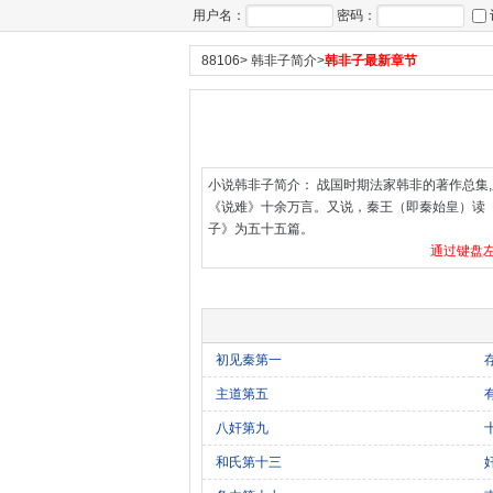
用户名：
密码：
88106
>
韩非子简介
>
韩非子最新章节
小说韩非子简介： 战国时期法家韩非的著作总集
《说难》十余万言。又说，秦王（即秦始皇）读
子》为五十五篇。
通过键盘左
初见秦第一
主道第五
八奸第九
和氏第十三