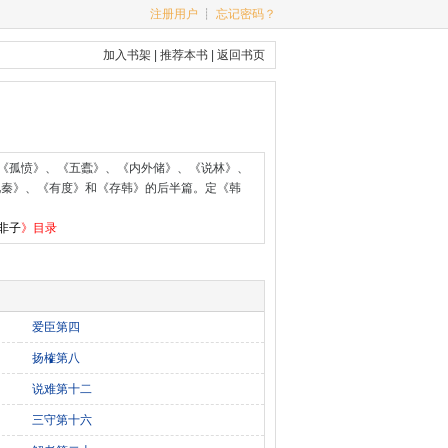
注册用户
┊
忘记密码？
加入书架
|
推荐本书
|
返回书页
作《孤愤》、《五蠹》、《内外储》、《说林》、
见秦》、《有度》和《存韩》的后半篇。定《韩
非子
》目录
爱臣第四
扬榷第八
说难第十二
三守第十六