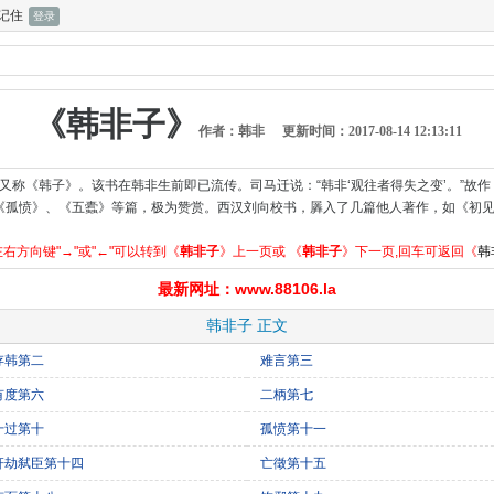
记住
《韩非子》
作者：韩非
更新时间：2017-08-14 12:13:11
,又称《韩子》。该书在韩非生前即已流传。司马迁说：“韩非‘观往者得失之变’。”故
《孤愤》、《五蠹》等篇，极为赞赏。西汉刘向校书，羼入了几篇他人著作，如《初
右方向键"→"或"←"可以转到《
韩非子
》上一页或 《
韩非子
》下一页,回车可返回《
韩
最新网址：www.88106.la
韩非子 正文
存韩第二
难言第三
有度第六
二柄第七
十过第十
孤愤第十一
奸劫弑臣第十四
亡徵第十五