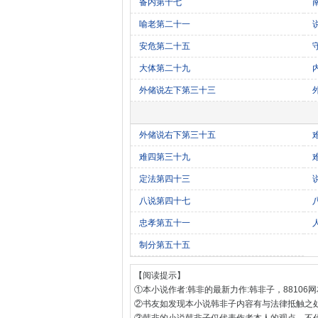
备内第十七
喻老第二十一
安危第二十五
大体第二十九
外储说左下第三十三
外储说右下第三十五
难四第三十九
定法第四十三
八说第四十七
忠孝第五十一
制分第五十五
【阅读提示】
①本小说作者:韩非的最新力作:韩非子，88106网
②书友如发现本小说韩非子内容有与法律抵触之
③韩非的小说韩非子仅代表作者本人的观点，不