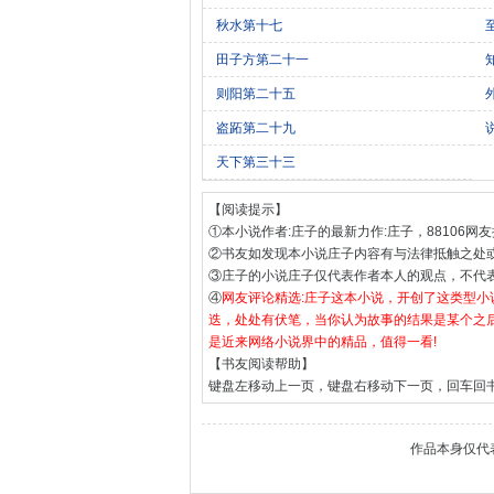
秋水第十七
田子方第二十一
则阳第二十五
盗跖第二十九
天下第三十三
【阅读提示】
①本小说作者:庄子的最新力作:庄子，88106网友
②书友如发现本小说庄子内容有与法律抵触之处
③庄子的小说庄子仅代表作者本人的观点，不代
④
网友评论精选:庄子这本小说，开创了这类型
迭，处处有伏笔，当你认为故事的结果是某个之
是近来网络小说界中的精品，值得一看!
【书友阅读帮助】
键盘左移动上一页，键盘右移动下一页，回车回
作品本身仅代