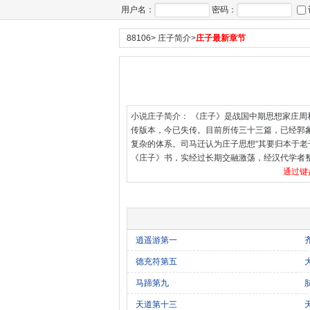
用户名：
密码：
88106
>
庄子简介
>
庄子最新章节
小说庄子简介： 《庄子》是战国中期思想家庄
传版本，今已失传。目前所传三十三篇，已经郭
复杂的体系。司马迁认为庄子思想“其要归本于老
《庄子》书，实经过长期交融激荡，经汉代学者
通过键
逍遥游第一
德充符第五
马蹄第九
天道第十三