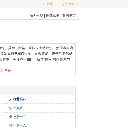
注册用户
┊
忘记密码？
加入书架
|
推荐本书
|
返回书页
流传、揉杂、附益，至西汉大致成形，然而当时流
杂篇发展则纵横百余年，参杂黄老、庄子后学形成
架有别，关怀亦不相同，所谓“道家”思想体系与
子
》目录
人间世第四
骈拇第八
天地第十二
缮性第十六