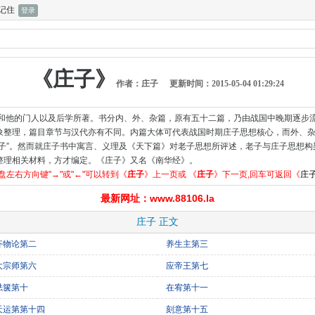
记住
《庄子》
作者：庄子
更新时间：2015-05-04 01:29:24
周和他的门人以及后学所著。书分内、外、杂篇，原有五十二篇，乃由战国中晚期逐步
象整理，篇目章节与汉代亦有不同。内篇大体可代表战国时期庄子思想核心，而外、
子”。然而就庄子书中寓言、义理及《天下篇》对老子思想所评述，老子与庄子思想构
整理相关材料，方才编定。《庄子》又名《南华经》。
盘左右方向键"→"或"←"可以转到《
庄子
》上一页或 《
庄子
》下一页,回车可返回《
庄
最新网址：www.88106.la
庄子 正文
齐物论第二
养生主第三
大宗师第六
应帝王第七
胠箧第十
在宥第十一
天运第第十四
刻意第十五