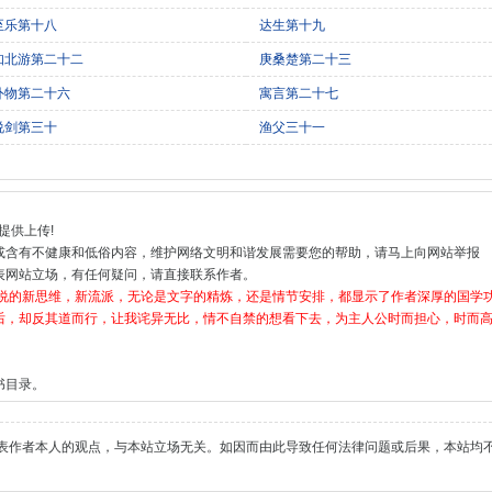
至乐第十八
达生第十九
知北游第二十二
庚桑楚第二十三
外物第二十六
寓言第二十七
说剑第三十
渔父三十一
提供上传!
或含有不健康和低俗内容，维护网络文明和谐发展需要您的帮助，请马上向网站举报
表网站立场，有任何疑问，请直接联系作者。
小说的新思维，新流派，无论是文字的精炼，还是情节安排，都显示了作者深厚的国学
后，却反其道而行，让我诧异无比，情不自禁的想看下去，为主人公时而担心，时而高
书目录。
表作者本人的观点，与本站立场无关。如因而由此导致任何法律问题或后果，本站均