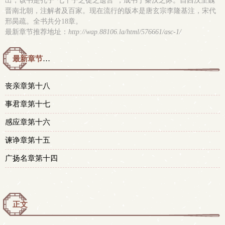
出，该书是孔子“七十子之徒之遗言”，成书于秦汉之际。自西汉至魏
晋南北朝，注解者及百家。现在流行的版本是唐玄宗李隆基注，宋代
邢昺疏。全书共分18章。
最新章节推荐地址：
http://wap.88106.la/html/576661/asc-1/
最新章节预览 更新时间：2015-05-03T00:45:03
丧亲章第十八
事君章第十七
感应章第十六
谏诤章第十五
广扬名章第十四
正文