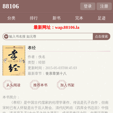
88106
登录
注册
分类
排行
新书
完本
足迹
最新网址：wap.88106.la
孝经
作者：佚名
类型：经部
更新时间：2015-05-03T00:45:03
最新章节：
丧亲章第十八
从头阅读
推荐本书
加入书架
本书简介：
《孝经》是中国古代儒家的伦理学著作。传说是孔子自作，但南
宋时已有人怀疑是出于后人附会。清代纪昀在《四库全书总目》中指