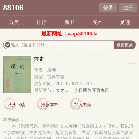
88106
登录
注册
分类
排行
新书
完本
足迹
最新网址：wap.88106.la
蟫史
作者：屠绅
类型：古典书籍
更新时间：2015-05-02T17:24:45
最新章节：
卷之二十 少目医终开盲鬼目
从头阅读
推荐本书
加入书架
本书简介：
本书为清代乾、嘉年间的文人屠绅（号磊砢山人）所作。它以清
代少数民族（主要是苗民）起义为背景、描写了官军与起义军的多次