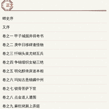
正文
蟫史序
又序
卷之一 甲子城掘井得奇书
卷之二 庚申日移碑逢怪物
卷之三 忏铜头蚩尤销五兵
卷之四 争锦缎织女秘三绝
卷之五 明化醇倚床迷本相
卷之六 玛知古悬镜瞩中州
卷之七 锁骨菩萨下世
卷之八 点金道人遭围
卷之九 麻犵狫厕上弄筵