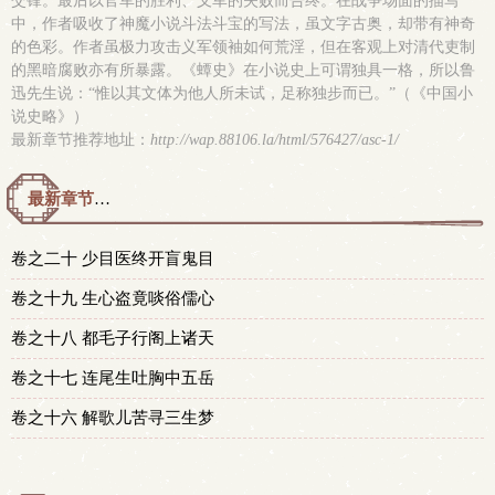
交锋。最后以官军的胜利、义军的失败而告终。在战争场面的描写
中，作者吸收了神魔小说斗法斗宝的写法，虽文字古奥，却带有神奇
的色彩。作者虽极力攻击义军领袖如何荒淫，但在客观上对清代吏制
的黑暗腐败亦有所暴露。《蟫史》在小说史上可谓独具一格，所以鲁
迅先生说：“惟以其文体为他人所未试，足称独步而已。”（《中国小
说史略》）
最新章节推荐地址：
http://wap.88106.la/html/576427/asc-1/
最新章节预览 更新时间：2015-05-02T17:24:45
卷之二十 少目医终开盲鬼目
卷之十九 生心盗竟啖俗儒心
卷之十八 都毛子行阁上诸天
卷之十七 连尾生吐胸中五岳
卷之十六 解歌儿苦寻三生梦