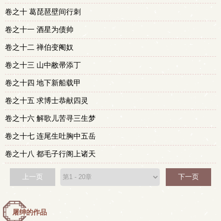
卷之十 葛琵琶壁间行刺
卷之十一 酒星为债帅
卷之十二 禅伯变阉奴
卷之十三 山中敝帚添丁
卷之十四 地下新船载甲
卷之十五 求博士恭献四灵
卷之十六 解歌儿苦寻三生梦
卷之十七 连尾生吐胸中五岳
卷之十八 都毛子行阁上诸天
上一页
下一页
屠绅的作品