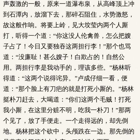
声轰激的一般，原来一道瀑布泉，从高峰顶上冲
到石潭内，放溜下去，那碎石阻住，水势激怒，
故这般作响。将要上岭，见大坟莹内两个人厮
打，听得一个道：“你这没人伦禽兽，怎么把嫂
子占了！今日又要独吞这两担行李！”那个也骂
道：“没廉耻！甚么嫂子！白欺占的！自然公
用。两担行李是我动手的，理该多些。”杨林听
得道：“这两个说得诧异。”卢成仔细一看，便
道：“那个脸上有刀疤的就是打死小厮的。”杨林
挺朴刀赶去，大喝道：“你们这两个毛贼！打死
我小厮，在这里分赃不明，吃我一朴刀！”那两
个见了，放了手便走。一个走得远的，却先倒
地。杨林把这个砍中，头颅跌在一边。那先倒的