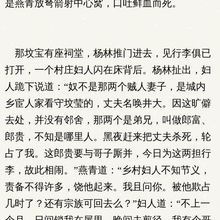
是燕青放弩箭射中心窝，口吐鲜血而死。
那坟宝有座祠堂，杨林推门进去，见行李俱已
打开，一个村庄妇人闪在床背后。杨林扯出，妇
人跪下说道：“奴不是那两个贼人妻子，是城内
乡宦人家看守坟莹的，丈夫名唤井大。因这旷僻
去处，并没有邻舍，那两个是弟兄，叫做郎富、
郎贵，不知是哪里人。黑夜赶来把丈夫杀死，轮
占了我。这郎贵要与哥子厮并，今日为这两担行
李，故此相闹。”燕青道：“乡村妇人不知节义，
责备不得许多，饶他起来。我且问你。被他欺占
几时了？还有宗族可回去么？”妇人道：“不上一