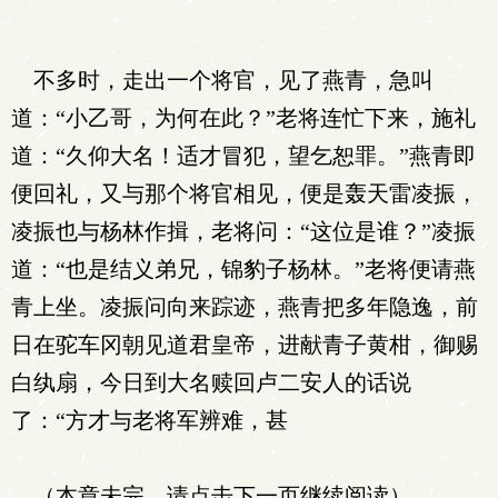
不多时，走出一个将官，见了燕青，急叫
道：“小乙哥，为何在此？”老将连忙下来，施礼
道：“久仰大名！适才冒犯，望乞恕罪。”燕青即
便回礼，又与那个将官相见，便是轰天雷凌振，
凌振也与杨林作揖，老将问：“这位是谁？”凌振
道：“也是结义弟兄，锦豹子杨林。”老将便请燕
青上坐。凌振问向来踪迹，燕青把多年隐逸，前
日在驼车冈朝见道君皇帝，进献青子黄柑，御赐
白纨扇，今日到大名赎回卢二安人的话说
了：“方才与老将军辨难，甚
（本章未完，请点击下一页继续阅读）