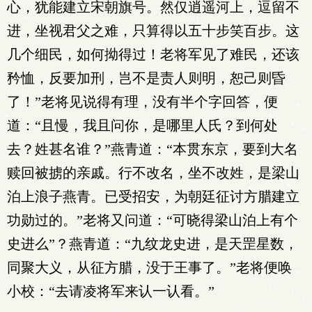
心，犹能建立宋朝旗号。然仅逍遥河上，逗留不
进，坐视君父之难，只算得以五十步笑百步。这
几个细民，如何拗得过！老将军见了难民，还该
矜恤，反要加刑，岂不是责人则明，恕己则昏
了！”老将见说得有理，没有半个字回答，便
道：“且慢，我且问你，是哪里人氏？到何处
去？姓甚名谁？”燕青道：“本贯东京，要到大名
赎回被掳的亲戚。行不改名，坐不改姓，是梁山
泊上浪子燕青。已受招安，为朝廷征讨方腊建立
功勋过的。”老将又问道：“可晓得梁山泊上有个
史进么”？燕青道：“九纹龙史进，是天罡星数，
同聚大义，从征方腊，没于王事了。”老将便唤
小校：“去请凌将军来认一认看。”