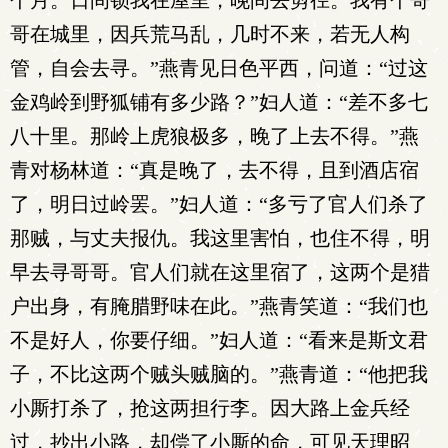
个月。日间锁我在屋里，晚间去剪径。我有个哥
哥在城里，因兵荒马乱，几时不来，若无人构
管，自会去寻。”燕青见日色平西，问道：“过这
金鸡岭到野狐铺有多少路？”妇人道：“差不多七
八十里。那岭上虎狼极多，晚了上去不得。”燕
青对杨林道：“真是晚了，去不得，且到酒店宿
了，明日过岭罢。”妇人道：“多亏了官人们杀了
那贼，与丈夫报仇。我这里害怕，也住不得，明
早去寻哥哥。官人们就在这里宿了，这两个是猎
户出身，有腌腊野味在此。”燕青笑道：“我们也
不是好人，你要仔细。”妇人道：“看来是斯文君
子，不比这两个贼头贼脑的。”燕青道：“他把我
小厮打杀了，抢这两担行李。因大路上金兵经
过，抄出小路，却偿了小厮的命，可见天理昭