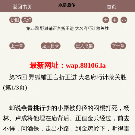
水浒后传
返回书页
首页
护眼
关灯
大
中
小
第25回 野狐铺正言折王进 大名府巧计救关胜
上一章
返回目录
进入书架
下一章
最新网址：wap.88106.la
第25回 野狐铺正言折王进 大名府巧计救关胜
(第1/3页)
却说燕青挑行李的小厮被剪径的闷棍打死，杨
林、卢成将他埋在庙背后。正值金兵经过，前去
不得，问酒保，走出小路。到金鸡岭下，听得雷