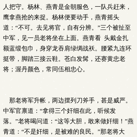
人把守。杨林、燕青是金朝服色，一队兵赶来，
鹰拿燕抢的来捉。杨林便要动手，燕青摇头
道：“不可。去见将官，自有分辨。”三个被扯至
中军，见一员老将坐在上面。燕青看 头戴金扎
额蓝缎包巾，身穿龙吞肩绿绸战袄。腰紧九连环
挺带，脚踏三接云鞋。苍白发髯，还赛黄忠老
将；渥丹颜色，常同伍相忠心。
那老将军升帐，两边摆列刀斧手，甚是威严。
中军官禀道：“拿得三个奸细在此，听候发
落。”老将喝问道：“这等大胆，敢来做奸细！”燕
青道：“不是奸细，是被难的良民。”那老将大