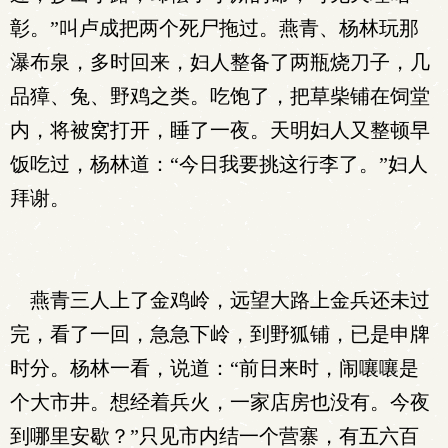
彰。”叫卢成把两个死尸拖过。燕青、杨林玩那
瀑布泉，多时回来，妇人整备了两瓶烧刀子，几
品獐、兔、野鸡之类。吃饱了，把草柴铺在饲堂
内，将被窝打开，睡了一夜。天明妇人又整顿早
饭吃过，杨林道：“今日我要挑这行李了。”妇人
拜谢。
燕青三人上了金鸡岭，远望大路上金兵还未过
完，看了一回，急急下岭，到野狐铺，已是申牌
时分。杨林一看，说道：“前日来时，闹嚷嚷是
个大市井。想经着兵火，一家店房也没有。今夜
到哪里安歇？”只见市内结一个营寨，有五六百