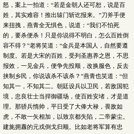
怒，案上一拍道：“若是金朝人还可恕，说是百
姓，其实难容！推出辕门斩讫报来。”刀斧手便
来扭拽，燕青全无惧色，说道：“我们不怕死
的，要杀便杀！只是你说得不明白，怎么百姓倒
容不得？”老将笑道：“金兵是本国人，自然要遵
制度。若是大宋的百姓，受列圣惠养之恩，不思
报效，一见金兵，便争先投顺，改换服色，反去
挟制乡民，你说该杀不该杀？”燕青也笑道：“但
知其一，不知其二。朝廷设兵以卫民，若敌国犯
境，忠良壮士当捍御疆场，使百姓安堵，才是道
理。那骄兵惰帅，平日受了大俸大禄，畏敌如
虎，不敢一矢相加，以致京都失陷，二帝蒙尘。
建旄拥纛的元戎倒戈归顺。比如老将军算有忠