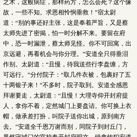
之术，这般病症，那样药方，怎么会死？这个缘
故，一些不知。求恩相怜悯垂救！”宿太尉
道：“别的事还好主张，这是奉着严旨，又是蔡
太师先进了密揭，怕一时分解不来。要留在府
中，恐一时漏泄，蔡太师见怪。你不可回寓，出
京远避，再看机会与你分理。”安道全只得垂泪
作别。太尉道：“且慢，待我送些行李盘缠，方
可远行。”分付院子：“取几件衣被，包裹好了五
十两银子来！”不多时，院子取到。安道全感恩
拜谢要走，太尉道：“且慢！大理寺仰开封府提
人，拿你不着，定然城门上要盘诘。你可换上衣
帽，做承差打扮，叫院子送你出城，原到南方
去。”安道全千恩万谢而别，同院子到封丘门，