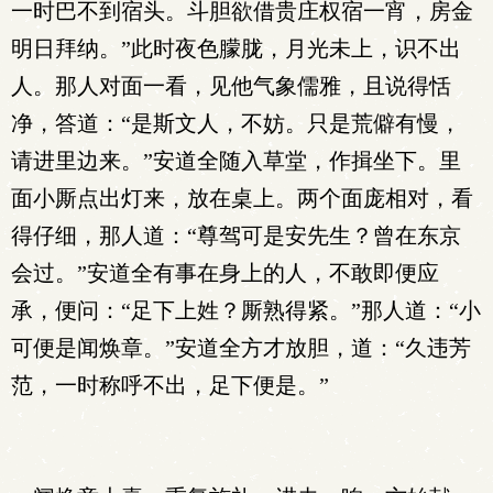
一时巴不到宿头。斗胆欲借贵庄权宿一宵，房金
明日拜纳。”此时夜色朦胧，月光未上，识不出
人。那人对面一看，见他气象儒雅，且说得恬
净，答道：“是斯文人，不妨。只是荒僻有慢，
请进里边来。”安道全随入草堂，作揖坐下。里
面小厮点出灯来，放在桌上。两个面庞相对，看
得仔细，那人道：“尊驾可是安先生？曾在东京
会过。”安道全有事在身上的人，不敢即便应
承，便问：“足下上姓？厮熟得紧。”那人道：“小
可便是闻焕章。”安道全方才放胆，道：“久违芳
范，一时称呼不出，足下便是。”