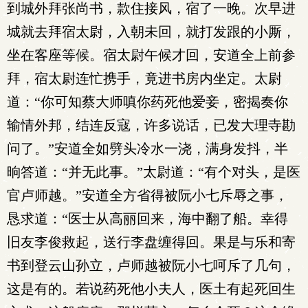
到城外拜张尚书，款住接风，宿了一晚。次早进
城就去拜宿太尉，入朝未回，就打发跟的小厮，
坐在客座等候。宿太尉午候才回，安道全上前参
拜，宿太尉连忙携手，竟进书房内坐定。太尉
道：“你可知蔡大师嗔你药死他爱妾，密揭奏你
输情外邦，结连反寇，许多说话，已发大理寺勘
问了。”安道全如劈头冷水一浇，满身发抖，半
晌答道：“并无此事。”太尉道：“有个对头，是医
官卢师越。”安道全方省得被阮小七斥辱之事，
恳求道：“医士从高丽回来，海中翻了船。幸得
旧友李俊救起，送行李盘缠得回。果是与乐和寄
书到登云山孙立，卢师越被阮小七呵斥了几句，
这是有的。若说药死他小夫人，医土有起死回生