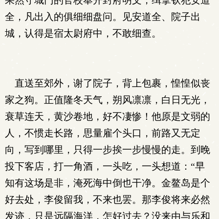
果然守城门的官校奉开封府明文，缉拿钦犯安道
全，凡出入的俱细细盘问。见安道全、院子出
城，认得是宿太尉府中，不敢细查。
直送至郊外，谢了院子，背上包裹，惶惶似丧
家之狗。正值隆冬天气，朔风凛凛，白日无光，
衰草连天，黄沙卷地，好不凄惨！他原是文弱的
人，不惯走长路，思量雇个头口，前路又无定
向，写到哪里，只得一步挨一步慢慢的走。到晚
投下客店，打一角酒，一头吃，一头想道：“早
知有这场是非，淹死海中倒也干净。金鳌岛是个
好去处，李俊留我，不来也罢。那李俊将来必然
发迹，只是远隔海洋，怎好过去？没来由与乐和