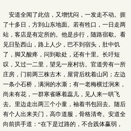
安道全闻了此信，又增忧闷，一发走不动。捱
了十多日，方到山东地面。若有牲口，一日走两
站，客店是有定所的。他是步行，随路宿歇。看
见日坠西山，路上人少，巴不到宿头，肚中饥
了，脚又酸疼，问到歇处，还有十里。长吁短
叹，又过一二里，望见一座村坊。官道旁有一所
庄房，门前两三株古木，屋背后枕着山冈；左边
一条小石桥，满涧的水澌；有一老梅横过涧来，
尚未有花，一群寒雀啄着蕊儿，见人来一哄飞
去。里边走出两三个小童，袖着书包回去。随后
有个人出来关门，高巾道服，骨格清奇。安道全
向前拱手道：“在下是过路的，不合践体赢弱，