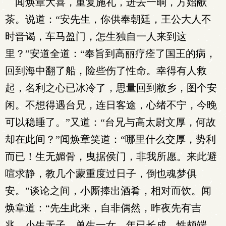
闻焕章大喜，重复施礼，进去一晌，方始献
茶。说道：“安先生，你供奉朝廷，王公大人不
时晋谒，车马盈门，怎生独自一人来到这
里？”安道全道：“奉旨到高丽疗痊了国王的病，
回到海中翻了船，险些伤了性命。幸得有人救
起，名利之心已冰冷了，思量回到敝乡，图个安
闲。不想得遇台兄，连日客途，心绪不宁，今晚
可以稳睡了。”又道：“台兄与高太尉文厚，何故
却在此间？”闻焕章笑道：“哪里什么交厚，势利
而已！生无媚骨，曳据侯门，非我所愿。来此避
喧求静，教几个蒙重度过日子，倒也魂梦俱
安。”谈论之间，小厮捧出酒肴，相对而饮。闻
焕章道：“先生此来，自非偶然，昨夜先有吉
兆。小生无子，单生一女，年已长成，性颇端