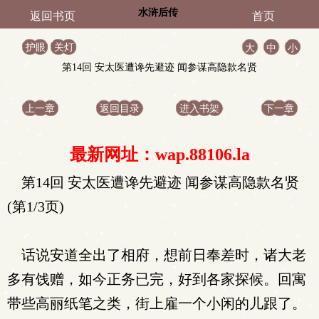
水浒后传
返回书页
首页
护眼
关灯
大
中
小
第14回 安太医遭谗先避迹 闻参谋高隐款名贤
上一章
返回目录
进入书架
下一章
最新网址：wap.88106.la
第14回 安太医遭谗先避迹 闻参谋高隐款名贤
(第1/3页)
话说安道全出了相府，想前日奉差时，诸大老
多有饯赠，如今正务已完，好到各家探候。回寓
带些高丽纸笔之类，街上雇一个小闲的儿跟了。