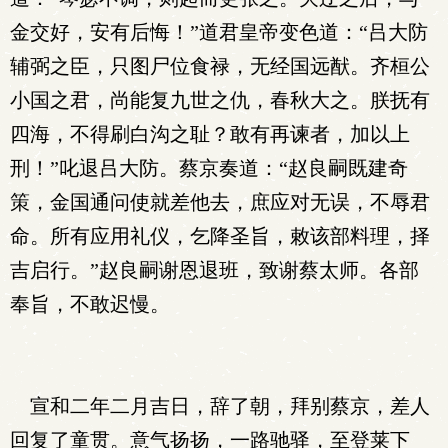
金交好，安有后悔！”道君皇帝变色道：“吕大防
辅弼之臣，只图尸位食禄，无经国远猷。齐桓公
小国之君，尚能复九世之仇，春秋大之。朕抚有
四海，不得刷白沟之耻？敢有再谏者，加以上
刑！”叱退吕大防。蔡京奏道：“赵良嗣既建奇
策，金国通问使就差他去，庶应对无误，不辱君
命。所有应用礼仪，乞降圣旨，敕该部料理，择
吉启行。”赵良嗣谢恩退班，致谢蔡太师。各部
奉旨，不敢迟慢。
宣和二年二月吉日，辞了朝，拜别蔡京，差人
回复了童贯。意气扬扬，一路驰驿，至登莱下