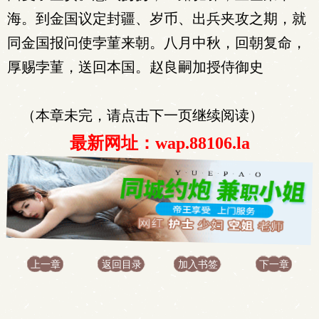
海。到金国议定封疆、岁币、出兵夹攻之期，就
同金国报问使孛菫来朝。八月中秋，回朝复命，
厚赐孛菫，送回本国。赵良嗣加授侍御史
（本章未完，请点击下一页继续阅读）
最新网址：wap.88106.la
上一章
返回目录
加入书签
下一章