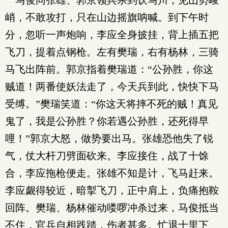
马俊同张雄、郭京领兵杀到饮马川，见山势峻
峭，不敢攻打，只在山边摇旗呐喊。到下午时
分，忽听一声炮响，李应全身披挂，背上插五把
飞刀，提着点钢枪。左有樊瑞，右有杨林，三骑
马飞出阵前。郭京指着樊瑞道：“公孙胜，你这
贼道！两番使妖法走了，今天兵到此，快快下马
受缚。”樊瑞笑道：“你这天将摔不死的贼！真见
鬼了，我是公孙胜？你若遇公孙胜，还死得早
哩！”郭京大怒，做势要出马。张雄恐他失了锐
气，仗大杆刀劈面砍来。李应接住，战了十馀
合，李应拖枪便走。张雄不知是计，飞马赶来。
李应觑得较近，暗掣飞刀，正中肩上，负痛抱鞍
回阵。樊瑞、杨林催动喽啰冲杀过来，马俊抵当
不住，官兵自相践踏，伤者甚多。忙退十里下