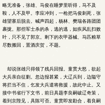
略无准备，张雄、马俊在睡梦里听得，马不及
鞍，人不及甲。李应冲到，一枪把马俊刺死，张
雄望寨后脱去。喊声四起，杨林、樊瑞各路团团
裹拢。那些军士杀的杀，逃的逃，如疾风乱扫败
叶，只不见了郭京。剩下的衣甲器械、马匹粮草
尽数搬回，置酒庆贺，不题。
却说张雄只得领了残兵回报。童贯大怒，欲起
大兵亲自征剿。忽边报甚紧，大辽兵到，边隘守
将拦当不住，乞发大兵遣将救援，故此中止。又
接中书省行下文书，前日具题李良嗣破辽奇策，
着到京陛见，具陈可否。童贯即发勘合，着良嗣