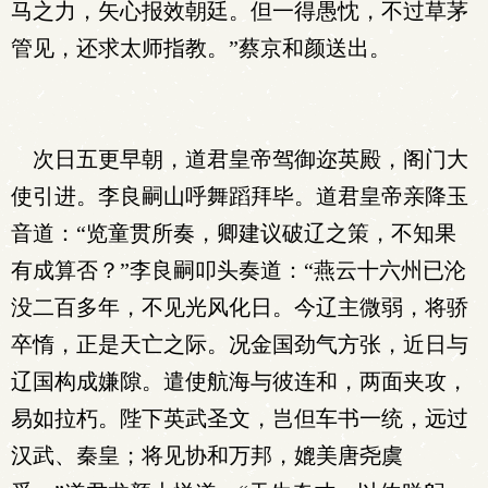
马之力，矢心报效朝廷。但一得愚忱，不过草茅
管见，还求太师指教。”蔡京和颜送出。
次日五更早朝，道君皇帝驾御迩英殿，阁门大
使引进。李良嗣山呼舞蹈拜毕。道君皇帝亲降玉
音道：“览童贯所奏，卿建议破辽之策，不知果
有成算否？”李良嗣叩头奏道：“燕云十六州已沦
没二百多年，不见光风化日。今辽主微弱，将骄
卒惰，正是天亡之际。况金国劲气方张，近日与
辽国构成嫌隙。遣使航海与彼连和，两面夹攻，
易如拉朽。陛下英武圣文，岂但车书一统，远过
汉武、秦皇；将见协和万邦，媲美唐尧虞