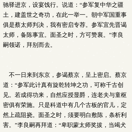
驰驿进京，设宴饯行。说道：“参军复中华之疆
土，建盖世之奇功，在此一举一。朝中军国重事
俱是蔡太师判决，我有密启专荐。参军宜先晋谒
太师，备陈事宜。面圣之时，方可赞襄。”李良
嗣领诺，拜别而去。
不一日来到东京，参谒蔡京，呈上密启。蔡京
道：“参军此计真有旋乾转坤之功，可称千古创
见。若成得功来，自然应授显爵，连老夫与童枢
密俱有荣施。只是科道中有几个古板的官儿，定
然上疏阻挠。面圣之时，须要明白敷陈，条析利
害。”李良嗣再拜道：“卑职蒙太师奖拔，当竭犬