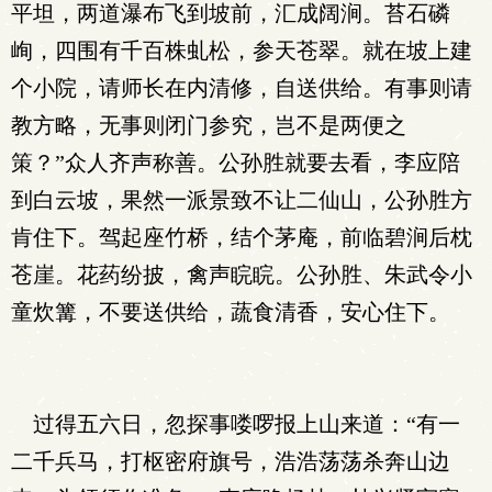
平坦，两道瀑布飞到坡前，汇成阔涧。苔石磷
峋，四围有千百株虬松，参天苍翠。就在坡上建
个小院，请师长在内清修，自送供给。有事则请
教方略，无事则闭门参究，岂不是两便之
策？”众人齐声称善。公孙胜就要去看，李应陪
到白云坡，果然一派景致不让二仙山，公孙胜方
肯住下。驾起座竹桥，结个茅庵，前临碧涧后枕
苍崖。花药纷披，禽声睆睆。公孙胜、朱武令小
童炊篝，不要送供给，蔬食清香，安心住下。
过得五六日，忽探事喽啰报上山来道：“有一
二千兵马，打枢密府旗号，浩浩荡荡杀奔山边