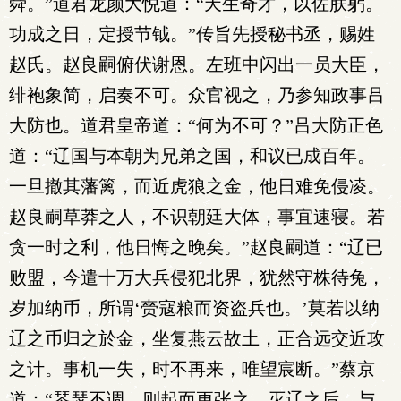
舜。”道君龙颜大悦道：“天生奇才，以佐朕躬。
功成之日，定授节钺。”传旨先授秘书丞，赐姓
赵氏。赵良嗣俯伏谢恩。左班中闪出一员大臣，
绯袍象简，启奏不可。众官视之，乃参知政事吕
大防也。道君皇帝道：“何为不可？”吕大防正色
道：“辽国与本朝为兄弟之国，和议已成百年。
一旦撤其藩篱，而近虎狼之金，他日难免侵凌。
赵良嗣草莽之人，不识朝廷大体，事宜速寝。若
贪一时之利，他日悔之晚矣。”赵良嗣道：“辽已
败盟，今遣十万大兵侵犯北界，犹然守株待兔，
岁加纳币，所谓‘赍寇粮而资盗兵也。’莫若以纳
辽之币归之於金，坐复燕云故土，正合远交近攻
之计。事机一失，时不再来，唯望宸断。”蔡京
道：“琴瑟不调，则起而更张之。灭辽之后，与