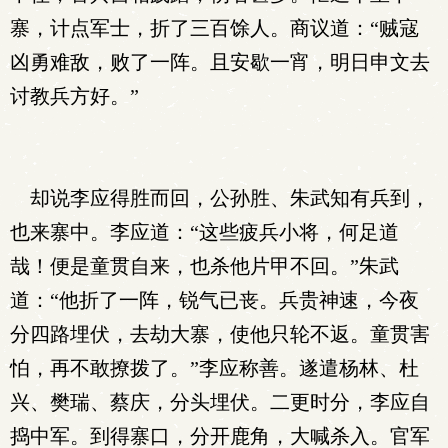
寨，计点军士，折了三百馀人。商议道：“贼寇
凶勇难敌，败了一阵。且安歇一宵，明日申文去
讨教兵方好。”
却说李应得胜而回，公孙胜、朱武知有兵到，
也来寨中。李应道：“这些疲兵小将，何足道
哉！便是童贯自来，也杀他片甲不回。”朱武
道：“他折了一阵，锐气已丧。兵贵神速，今夜
分四路埋伏，去劫大寨，使他只轮不返。童贯害
怕，再不敢撩拨了。”李应称善。遂遣杨林、杜
兴、樊瑞、蔡庆，分头埋伏。二更时分，李应自
捣中军。到得寨口，分开鹿角，大喊杀入。官军