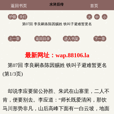
水浒后传
返回书页
首页
护眼
关灯
大
中
小
第07回 李良嗣条陈因赐姓 铁叫子避难暂更名
上一章
返回目录
进入书架
下一章
最新网址：wap.88106.la
第07回 李良嗣条陈因赐姓 铁叫子避难暂更名
(第1/3页)
却说李应要留公孙胜、朱武在山寨里，二人不
肯，便要别去。李应道：“师长既爱清闲，那饮
马川形势非凡，山后高峰下面有一白云坡，地面