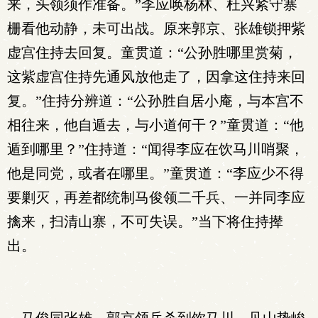
来，头领须作准备。”李应唤杨林、杜兴紧守寨
栅看他动静，未可出战。原来郭京、张雄锁押紫
虚宫住持去回复。童贯道：“公孙胜哪里赏菊，
这紫虚宫住持先通风放他走了，因拿这住持来回
复。”住持分辨道：“公孙胜自居小庵，与本宫不
相往来，他自遁去，与小道何干？”童贯道：“他
遁到哪里？”住持道：“闻得李应在饮马川哨聚，
他是同党，或者在哪里。”童贯道：“李应少不得
要剿灭，再差都统制马俊领二千兵、一并同李应
擒来，扫清山寨，不可失误。”当下将住持撵
出。