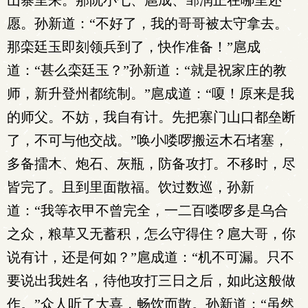
山寨里来。那阮小七、扈成、邹润正在哪里还
愿。孙新道：“不好了，我的哥哥被太守拿去。
那栾廷玉即刻领兵到了，快作准备！”扈成
道：“甚么栾廷玉？”孙新道：“就是祝家庄的教
师，新升登州都统制。”扈成道：“嗄！原来是我
的师父。不妨，我自有计。先把寨门山口都垒断
了，不可与他交战。”唤小喽啰搬运木石堵塞，
多备擂木、炮石、灰瓶，防备攻打。不移时，尽
皆完了。且到里面散福。饮过数巡，孙新
道：“我等衣甲不曾完全，一二百喽啰多是乌合
之众，粮草又无蓄积，怎么守得住？扈大哥，你
说有计，还是何如？”扈成道：“机不可漏。只不
要说出我姓名，待他攻打三日之后，如此这般做
作。”众人听了大喜，畅饮而散。孙新道：“虽然