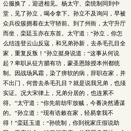
公服换了，迎进相见。杨太守、栾统制同到中
堂，见了孙立，喝令拿下。孙立不及询问，早被
众兵役簇拥着在太守轿前。到了州衙，太守升厅
而坐，栾廷玉亦在东首。太守道：“孙立，你怎
么结连登云山反寇，和兄弟孙新，去杀毛孔目全
家，重复反叛！”孙立挺身说道：“这事从何说
起？卑职从征方腊有功，蒙圣恩除授本州都统
制。因战场风霜，染了痹软的病，辞职在家，并
不出门，何曾去杀毛孔目？就是说我兄弟，也须
实证。况大宋律上，兄弟分居的，也连累不
得。”太守道：“你先前劫牢放贼，今番决然通谋
的。”孙立道：“现有诰敕在家，轻易拿我不
得！”栾廷玉道：“孙统制，你到祝家庄假说助