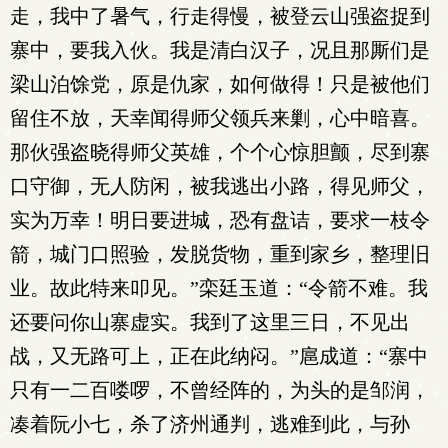
走，我中了暑气，行走得慢，被登云山强盗捉到
寨中，要我入伙。我是清白汉子，况且那厮们是
梁山泊馀党，原是仇家，如何做得！只是被他们
留住不放，天幸闻得师父领兵来剿，心中暗喜。
那伙强盗晓得师父英雄，个个心惊胆颤，尽到寨
口守御，无人防闲，被我逃出小路，得见师父，
实为万幸！明日要进城，恐有盘诘，要求一枝令
箭，城门口照验，发脱货物，重到家乡，整理旧
业。故此特来叩见。”栾廷玉道：“令箭不难。我
还要问你山寨虚实。我到了这里三日，不见出
战，又无路可上，正在此纳闷。”扈成道：“寨中
只有一二百喽啰，不曾经阵的，为头的是邹润，
凑着阮小七，杀了济州通判，逃难到此，与孙