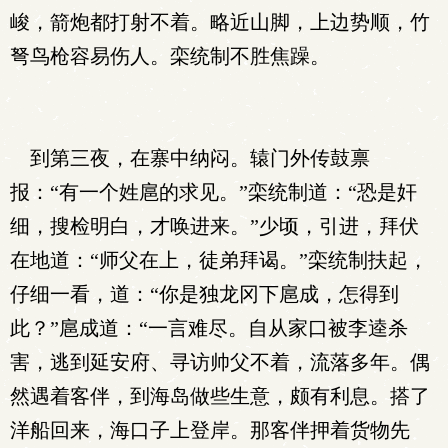
峻，箭炮都打射不着。略近山脚，上边势顺，竹
弩鸟枪容易伤人。栾统制不胜焦躁。
到第三夜，在寨中纳闷。辕门外传鼓禀
报：“有一个姓扈的求见。”栾统制道：“恐是奸
细，搜检明白，才唤进来。”少顷，引进，拜伏
在地道：“师父在上，徒弟拜谒。”栾统制扶起，
仔细一看，道：“你是独龙冈下扈成，怎得到
此？”扈成道：“一言难尽。自从家口被李逵杀
害，逃到延安府、寻访帅父不着，流落多年。偶
然遇着客伴，到海岛做些生意，颇有利息。搭了
洋船回来，海口子上登岸。那客伴押着货物先