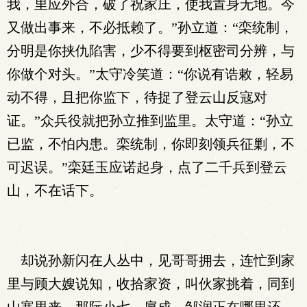
我，里应外合，破了祝家庄，使我置身无地。今
又做出事来，不必抵赖了。”孙立道：“栾统制，
分明是你挟仇陷害，少不得要到枢密司分辨，与
你做个对头。”太守冷笑道：“你说有诰敕，轻易
动不得，且把你监下，待捉了登云山反寇对
证。”众兵役就把孙立推到监里。太守道：“孙立
已监，不怕内患。栾统制，你即刻领兵征剿，不
可迟误。”栾廷玉应诺起身，点了二千兵到登云
山，不在话下。
却说孙新闪在人丛中，见哥哥拥去，连忙到家
里与顾大嫂说知，收拾家资，叫伙家挑着，同到