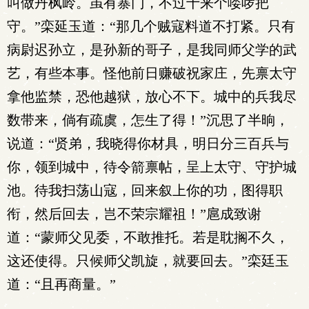
叫做丹枫岭。虽有寨门，不过十来个喽啰把
守。”栾延玉道：“那几个贼寇料道不打紧。只有
病尉迟孙立，是孙新的哥子，是我同师父学的武
艺，有些本事。怪他前日赚破祝家庄，先禀太守
拿他监禁，恐他越狱，放心不下。城中的兵我尽
数带来，倘有疏虞，怎生了得！”沉思了半晌，
说道：“贤弟，我晓得你材具，明日分三百兵与
你，领到城中，待令箭禀帖，呈上太守、守护城
池。待我扫荡山寇，回来叙上你的功，图得职
衔，然后回去，岂不荣宗耀祖！”扈成致谢
道：“蒙师父见委，不敢推托。若是耽搁不久，
这还使得。只候师父凯旋，就要回去。”栾廷玉
道：“且再商量。”