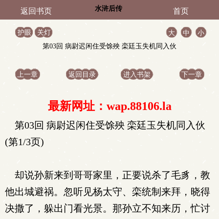
水浒后传
返回书页
首页
护眼
关灯
大
中
小
第03回 病尉迟闲住受馀殃 栾廷玉失机同入伙
上一章
返回目录
进入书架
下一章
最新网址：wap.88106.la
第03回 病尉迟闲住受馀殃 栾廷玉失机同入伙
(第1/3页)
却说孙新来到哥哥家里，正要说杀了毛豸，教
他出城避祸。忽听见杨太守、栾统制来拜，晓得
决撒了，躲出门看光景。那孙立不知来历，忙讨