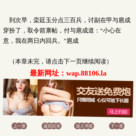
到次早，栾廷玉分点三百兵，讨副在甲与扈成
穿扮了，取令箭禀帖，付与扈成道：“小心在
意，我在两日内回兵。”扈成
（本章未完，请点击下一页继续阅读）
最新网址：wap.88106.la
上一章
返回目录
加入书签
下一章