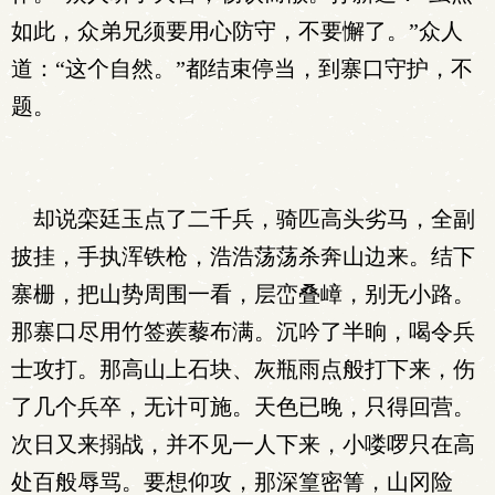
如此，众弟兄须要用心防守，不要懈了。”众人
道：“这个自然。”都结束停当，到寨口守护，不
题。
却说栾廷玉点了二千兵，骑匹高头劣马，全副
披挂，手执浑铁枪，浩浩荡荡杀奔山边来。结下
寨栅，把山势周围一看，层峦叠嶂，别无小路。
那寨口尽用竹签蒺藜布满。沉吟了半晌，喝令兵
士攻打。那高山上石块、灰瓶雨点般打下来，伤
了几个兵卒，无计可施。天色已晚，只得回营。
次日又来搦战，并不见一人下来，小喽啰只在高
处百般辱骂。要想仰攻，那深篁密箐，山冈险