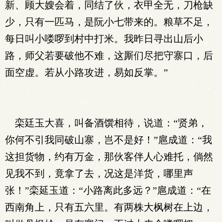
新、顾大嫂会着，同结了伙，衣甲全无，刀枪缺
少，只有一匹马，是阮小七带来的。粮草不足，
每日叫小喽啰到村中打米。我昨日寻出山后小
路，师父若要破他不难，这厮们尽把守寨口，后
面空虚。若从小路攻进，易如反掌。”
栾廷玉大喜，叫备酒馔相待，说道：“贤弟，
你何不引我同破山寨，岂不是好！”扈成道：“我
这担货物，约有万金，那伙客伴人心难托，倘然
见我不到，竟拿了去，况这是洋货，哪里声
张！”栾延玉道：“小路离此多远？”扈成道：“在
西南角上，只有五六里。有两株大枫树在上边，